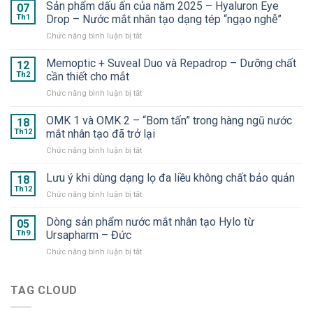
Sản phẩm dấu ấn của năm 2025 – Hyaluron Eye
07
Th1
Drop – Nước mắt nhân tạo dạng tép “ngạo nghễ”
ở
Chức năng bình luận bị tắt
Sản
phẩm
Memoptic + Suveal Duo và Repadrop – Dưỡng chất
12
dấu
Th2
cần thiết cho mắt
ấn
ở
Chức năng bình luận bị tắt
của
Memoptic
năm
+
OMK 1 và OMK 2 – “Bom tấn” trong hàng ngũ nước
2025
18
Suveal
–
Th12
mắt nhân tạo đã trở lại
Duo
Hyaluron
ở
Chức năng bình luận bị tắt
và
Eye
OMK
Repadrop
Drop
1
Lưu ý khi dùng dạng lọ đa liều không chất bảo quản
–
18
–
và
Dưỡng
Th12
Nước
ở
Chức năng bình luận bị tắt
OMK
chất
mắt
Lưu
2
cần
nhân
ý
Dòng sản phẩm nước mắt nhân tạo Hylo từ
–
05
thiết
tạo
khi
Th9
Ursapharm – Đức
“Bom
cho
dạng
dùng
tấn”
mắt
tép
ở
Chức năng bình luận bị tắt
dạng
trong
“ngạo
Dòng
lọ
hàng
nghễ”
sản
đa
ngũ
phẩm
TAG CLOUD
liều
nước
nước
không
mắt
mắt
chất