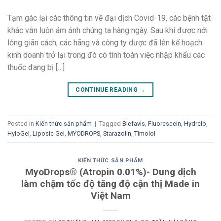
Tạm gác lại các thông tin về đại dịch Covid-19, các bệnh tật
khác vẫn luôn ám ảnh chúng ta hàng ngày. Sau khi được nới
lỏng giãn cách, các hãng và công ty dược đã lên kế hoạch
kinh doanh trở lại trong đó có tính toán việc nhập khẩu các
thuốc đang bị […]
CONTINUE READING
→
Posted in
Kiến thức sản phẩm
|
Tagged
Blefavis
,
Fluorescein
,
Hydrelo
,
HyloGel
,
Liposic Gel
,
MYODROPS
,
Starazolin
,
Timolol
KIẾN THỨC SẢN PHẨM
MyoDrops® (Atropin 0.01%)- Dung dịch
làm chậm tốc độ tăng độ cận thị Made in
Việt Nam