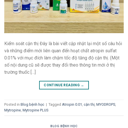
Kiểm soát cận thị Đây là bài viết cập nhật lại một số câu hỏi
và những điểm mới liên quan đến hoạt chất atropin sulfat
0.01% với mục đích làm chậm tốc độ tăng độ cận thị. (Một
số nội dung cũ sẽ được thay đổi theo thông tin mới ở thị
trường thuốc […]
CONTINUE READING
→
Posted in
Blog bệnh học
|
Tagged
Atropin 0.01
,
cận thị
,
MYODROPS
,
Mytropine
,
Mytropine PLUS
BLOG BỆNH HỌC