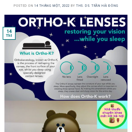
POSTED ON
14 THÁNG MỘT, 2022
BY
THS. DS. TRẦN HẢI ĐÔNG
14
Th1