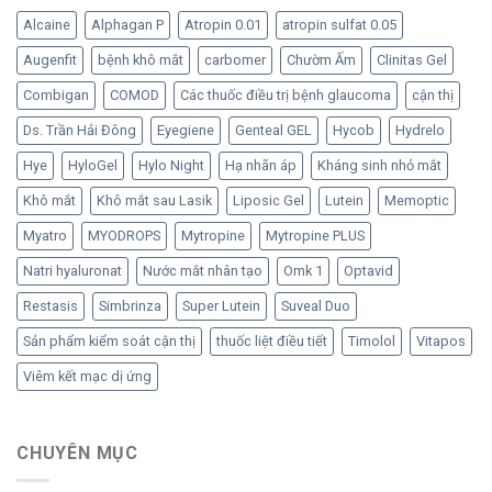
nhân
nhân
bảo
tạo
Alcaine
Alphagan P
Atropin 0.01
atropin sulfat 0.05
tạo
quản
đã
Hylo
Augenfit
bệnh khô mắt
carbomer
Chườm Ấm
Clinitas Gel
trở
từ
lại
Ursapharm
Combigan
COMOD
Các thuốc điều trị bệnh glaucoma
cận thị
–
Đức
Ds. Trần Hải Đông
Eyegiene
Genteal GEL
Hycob
Hydrelo
Hye
HyloGel
Hylo Night
Hạ nhãn áp
Kháng sinh nhỏ mắt
Khô mắt
Khô mắt sau Lasik
Liposic Gel
Lutein
Memoptic
Myatro
MYODROPS
Mytropine
Mytropine PLUS
Natri hyaluronat
Nước mắt nhân tạo
Omk 1
Optavid
Restasis
Simbrinza
Super Lutein
Suveal Duo
Sản phẩm kiểm soát cận thị
thuốc liệt điều tiết
Timolol
Vitapos
Viêm kết mạc dị ứng
CHUYÊN MỤC