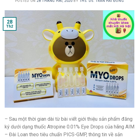
POSTED ON
28 THÁNG HAI, 2020
BY
THS. DS. TRẦN HẢI ĐÔNG
28
Th2
– Sau một thời gian dài từ bài viết giới thiệu sản phẩm đăng
ký dưới dạng thuốc Atropine 0.01% Eye Drops của hãng AIM
– Đài Loan theo tiêu chuẩn PICS-GMP, thông tin về sản