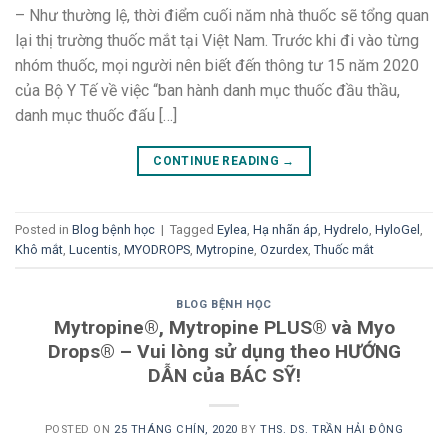
– Như thường lệ, thời điểm cuối năm nhà thuốc sẽ tổng quan
lại thị trường thuốc mắt tại Việt Nam. Trước khi đi vào từng
nhóm thuốc, mọi người nên biết đến thông tư 15 năm 2020
của Bộ Y Tế về việc “ban hành danh mục thuốc đầu thầu,
danh mục thuốc đấu […]
CONTINUE READING
→
Posted in
Blog bệnh học
|
Tagged
Eylea
,
Hạ nhãn áp
,
Hydrelo
,
HyloGel
,
Khô mắt
,
Lucentis
,
MYODROPS
,
Mytropine
,
Ozurdex
,
Thuốc mắt
BLOG BỆNH HỌC
Mytropine®, Mytropine PLUS® và Myo
Drops® – Vui lòng sử dụng theo HƯỚNG
DẪN của BÁC SỸ!
POSTED ON
25 THÁNG CHÍN, 2020
BY
THS. DS. TRẦN HẢI ĐÔNG