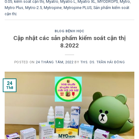
0.05
,
kiểm soát cận thị
,
Myatro
,
Myatro L
,
Myatro XL
,
MYODROPS
,
Mytro
,
Mytro Plus
,
Mytro-2.5
,
Mytropine
,
Mytropine PLUS
,
Sản phẩm kiểm soát
cận thị
BLOG BỆNH HỌC
Cập nhật các sản phẩm kiểm soát cận thị
8.2022
POSTED ON
24 THÁNG TÁM, 2022
BY
THS. DS. TRẦN HẢI ĐÔNG
24
Th8