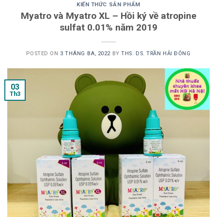
KIẾN THỨC SẢN PHẨM
Myatro và Myatro XL – Hồi ký về atropine
sulfat 0.01% năm 2019
POSTED ON
3 THÁNG BA, 2022
BY
THS. DS. TRẦN HẢI ĐÔNG
03
Th3