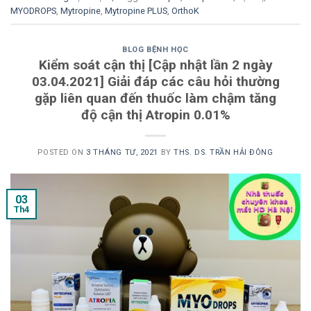
MYODROPS
,
Mytropine
,
Mytropine PLUS
,
OrthoK
BLOG BỆNH HỌC
Kiểm soát cận thị [Cập nhật lần 2 ngày
03.04.2021] Giải đáp các câu hỏi thường
gặp liên quan đến thuốc làm chậm tăng
độ cận thị Atropin 0.01%
POSTED ON
3 THÁNG TƯ, 2021
BY
THS. DS. TRẦN HẢI ĐÔNG
03
Th4