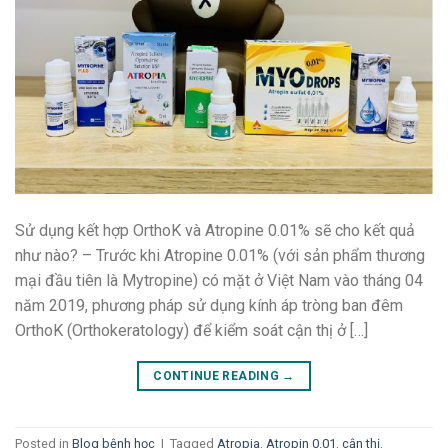
Sử dụng kết hợp OrthoK và Atropine 0.01% sẽ cho kết quả
như nào? – Trước khi Atropine 0.01% (với sản phẩm thương
mại đầu tiên là Mytropine) có mặt ở Việt Nam vào tháng 04
năm 2019, phương pháp sử dụng kính áp tròng ban đêm
OrthoK (Orthokeratology) để kiểm soát cận thị ở […]
CONTINUE READING
→
Posted in
Blog bệnh học
|
Tagged
Atropia
,
Atropin 0.01
,
cận thị
,