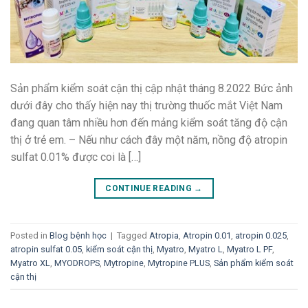
Sản phẩm kiểm soát cận thị cập nhật tháng 8.2022 Bức ảnh
dưới đây cho thấy hiện nay thị trường thuốc mắt Việt Nam
đang quan tâm nhiều hơn đến mảng kiểm soát tăng độ cận
thị ở trẻ em. – Nếu như cách đây một năm, nồng độ atropin
sulfat 0.01% được coi là […]
CONTINUE READING
→
Posted in
Blog bệnh học
|
Tagged
Atropia
,
Atropin 0.01
,
atropin 0.025
,
atropin sulfat 0.05
,
kiểm soát cận thị
,
Myatro
,
Myatro L
,
Myatro L PF
,
Myatro XL
,
MYODROPS
,
Mytropine
,
Mytropine PLUS
,
Sản phẩm kiểm soát
cận thị