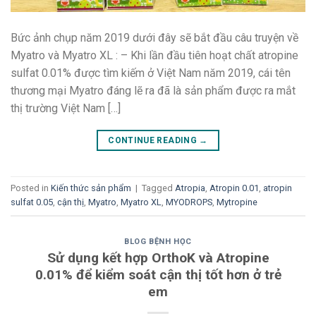
Bức ảnh chụp năm 2019 dưới đây sẽ bắt đầu câu truyện về
Myatro và Myatro XL : – Khi lần đầu tiên hoạt chất atropine
sulfat 0.01% được tìm kiếm ở Việt Nam năm 2019, cái tên
thương mại Myatro đáng lẽ ra đã là sản phẩm được ra mắt
thị trường Việt Nam […]
CONTINUE READING
→
Posted in
Kiến thức sản phẩm
|
Tagged
Atropia
,
Atropin 0.01
,
atropin
sulfat 0.05
,
cận thị
,
Myatro
,
Myatro XL
,
MYODROPS
,
Mytropine
BLOG BỆNH HỌC
Sử dụng kết hợp OrthoK và Atropine
0.01% để kiểm soát cận thị tốt hơn ở trẻ
em