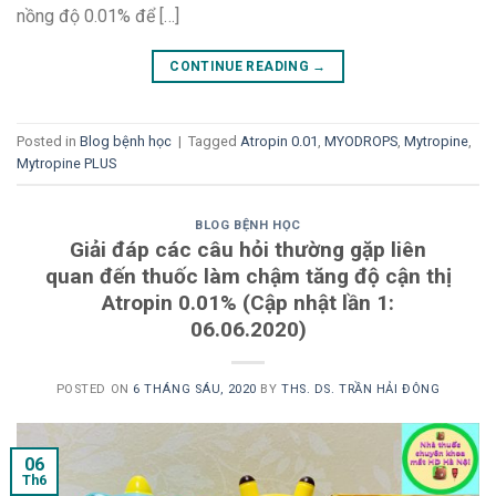
nồng độ 0.01% để […]
CONTINUE READING
→
Posted in
Blog bệnh học
|
Tagged
Atropin 0.01
,
MYODROPS
,
Mytropine
,
Mytropine PLUS
BLOG BỆNH HỌC
Giải đáp các câu hỏi thường gặp liên
quan đến thuốc làm chậm tăng độ cận thị
Atropin 0.01% (Cập nhật lần 1:
06.06.2020)
POSTED ON
6 THÁNG SÁU, 2020
BY
THS. DS. TRẦN HẢI ĐÔNG
06
Th6