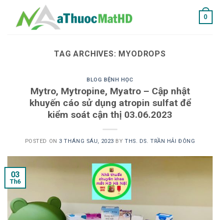
Skip
0
to
content
TAG ARCHIVES:
MYODROPS
BLOG BỆNH HỌC
Mytro, Mytropine, Myatro – Cập nhật
khuyến cáo sử dụng atropin sulfat để
kiểm soát cận thị 03.06.2023
POSTED ON
3 THÁNG SÁU, 2023
BY
THS. DS. TRẦN HẢI ĐÔNG
03
Th6