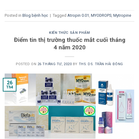
Posted in
Blog bệnh học
|
Tagged
Atropin 0.01
,
MYODROPS
,
Mytropine
KIẾN THỨC SẢN PHẨM
Điểm tin thị trường thuốc mắt cuối tháng
4 năm 2020
POSTED ON
26 THÁNG TƯ, 2020
BY
THS. DS. TRẦN HẢI ĐÔNG
26
Th4