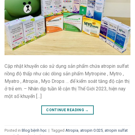
Cập nhật khuyến cáo sử dụng sản phẩm chứa atropin sulfat
nồng độ thấp như các dòng sản phẩm Mytropine , Mytro ,
Myatro , Atropia , Myo Drops … để kiểm soát tăng độ cận thị
ở trẻ em. – Nhân dịp tuần lễ cận thị Thế Giới 2023, hiện nay
một số khuyến […]
CONTINUE READING
→
Posted in
Blog bệnh học
|
Tagged
Atropia
,
atropin 0.025
,
atropin sulfat