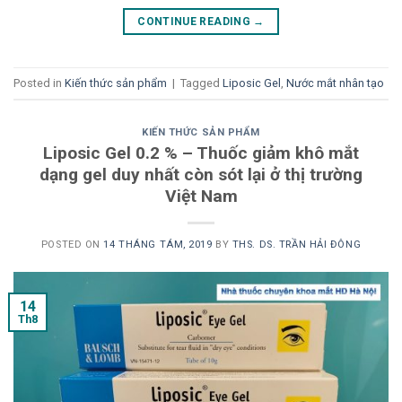
CONTINUE READING
→
Posted in
Kiến thức sản phẩm
|
Tagged
Liposic Gel
,
Nước mắt nhân tạo
KIẾN THỨC SẢN PHẨM
Liposic Gel 0.2 % – Thuốc giảm khô mắt
dạng gel duy nhất còn sót lại ở thị trường
Việt Nam
POSTED ON
14 THÁNG TÁM, 2019
BY
THS. DS. TRẦN HẢI ĐÔNG
14
Th8