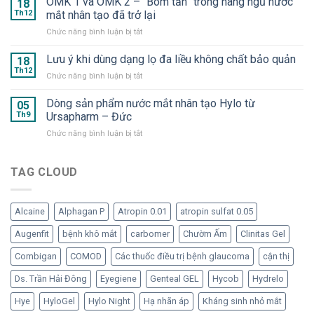
OMK 1 và OMK 2 – “Bom tấn” trong hàng ngũ nước
18
Suveal
–
Th12
mắt nhân tạo đã trở lại
Duo
Hyaluron
ở
Chức năng bình luận bị tắt
và
Eye
OMK
Repadrop
Drop
1
Lưu ý khi dùng dạng lọ đa liều không chất bảo quản
–
18
–
và
Dưỡng
Th12
Nước
ở
Chức năng bình luận bị tắt
OMK
chất
mắt
Lưu
2
cần
nhân
ý
Dòng sản phẩm nước mắt nhân tạo Hylo từ
–
05
thiết
tạo
khi
Th9
Ursapharm – Đức
“Bom
cho
dạng
dùng
tấn”
mắt
tép
ở
Chức năng bình luận bị tắt
dạng
trong
“ngạo
Dòng
lọ
hàng
nghễ”
sản
đa
ngũ
phẩm
TAG CLOUD
liều
nước
nước
không
mắt
mắt
chất
nhân
nhân
bảo
tạo
Alcaine
Alphagan P
Atropin 0.01
atropin sulfat 0.05
tạo
quản
đã
Hylo
Augenfit
bệnh khô mắt
carbomer
Chườm Ấm
Clinitas Gel
trở
từ
lại
Ursapharm
Combigan
COMOD
Các thuốc điều trị bệnh glaucoma
cận thị
–
Đức
Ds. Trần Hải Đông
Eyegiene
Genteal GEL
Hycob
Hydrelo
Hye
HyloGel
Hylo Night
Hạ nhãn áp
Kháng sinh nhỏ mắt