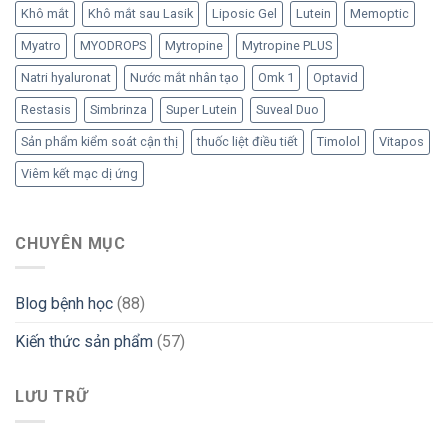
Khô mắt
Khô mắt sau Lasik
Liposic Gel
Lutein
Memoptic
Myatro
MYODROPS
Mytropine
Mytropine PLUS
Natri hyaluronat
Nước mắt nhân tạo
Omk 1
Optavid
Restasis
Simbrinza
Super Lutein
Suveal Duo
Sản phẩm kiểm soát cận thị
thuốc liệt điều tiết
Timolol
Vitapos
Viêm kết mạc dị ứng
CHUYÊN MỤC
Blog bệnh học
(88)
Kiến thức sản phẩm
(57)
LƯU TRỮ