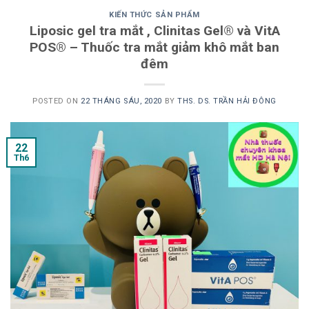
KIẾN THỨC SẢN PHẨM
Liposic gel tra mắt , Clinitas Gel® và VitA
POS® – Thuốc tra mắt giảm khô mắt ban
đêm
POSTED ON
22 THÁNG SÁU, 2020
BY
THS. DS. TRẦN HẢI ĐÔNG
22
Th6