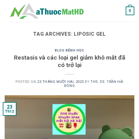
Skip
0
to
content
TAG ARCHIVES:
LIPOSIC GEL
BLOG BỆNH HỌC
Restasis và các loại gel giảm khô mắt đã
có trở lại
POSTED ON
23 THÁNG MƯỜI HAI, 2023
BY
THS. DS. TRẦN HẢI
ĐÔNG
23
Th12