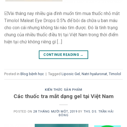
☑️Vài tháng nay nhiều gia đình muốn tìm mua thuốc nhỏ mắt
Timolol Maleat Eye Drops 0.5% để bôi da chữa u ban máu
cho con cái nhưng không tài nào tìm được. Đó là tình trạng
chung của nhiều thuốc điều trị tại Việt Nam trong thời điểm
hiện tại chứ không riêng gì […]
CONTINUE READING
→
Posted in
Blog bệnh học
|
Tagged
Liposic Gel
,
Natri hyaluronat
,
Timolol
KIẾN THỨC SẢN PHẨM
Các thuốc tra mắt dạng gel tại Việt Nam
POSTED ON
28 THÁNG MƯỜI MỘT, 2019
BY
THS. DS. TRẦN HẢI
ĐÔNG