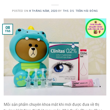
POSTED ON
8 THÁNG NĂM, 2020
BY
THS. DS. TRẦN HẢI ĐÔNG
08
Th5
Mỗi sản phẩm chuyên khoa mắt khi mới được đưa về thị