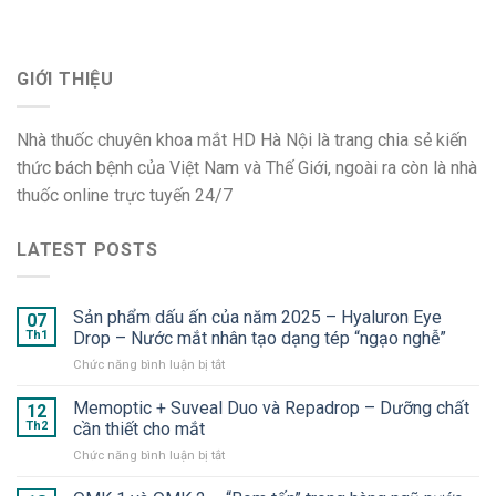
GIỚI THIỆU
Nhà thuốc chuyên khoa mắt HD Hà Nội là trang chia sẻ kiến
thức bách bệnh của Việt Nam và Thế Giới, ngoài ra còn là nhà
thuốc online trực tuyến 24/7
LATEST POSTS
Sản phẩm dấu ấn của năm 2025 – Hyaluron Eye
07
Th1
Drop – Nước mắt nhân tạo dạng tép “ngạo nghễ”
ở
Chức năng bình luận bị tắt
Sản
phẩm
Memoptic + Suveal Duo và Repadrop – Dưỡng chất
12
dấu
Th2
cần thiết cho mắt
ấn
ở
Chức năng bình luận bị tắt
của
Memoptic
năm
+
2025