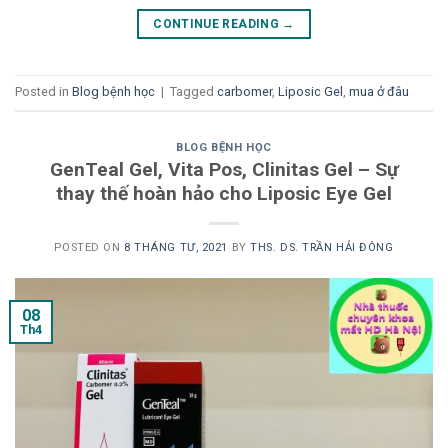
CONTINUE READING
→
Posted in
Blog bệnh học
|
Tagged
carbomer
,
Liposic Gel
,
mua ở đâu
BLOG BỆNH HỌC
GenTeal Gel, Vita Pos, Clinitas Gel – Sự
thay thế hoàn hảo cho Liposic Eye Gel
POSTED ON
8 THÁNG TƯ, 2021
BY
THS. DS. TRẦN HẢI ĐÔNG
08
Th4