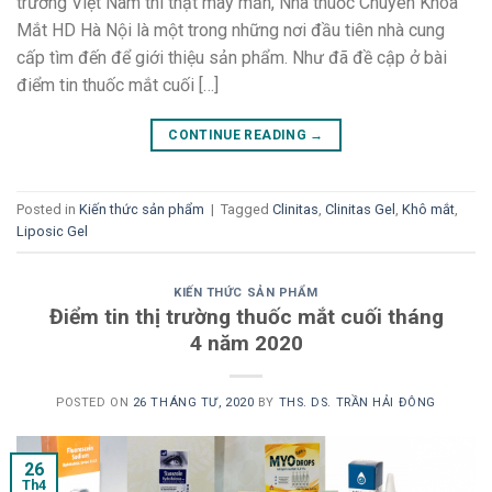
trường Việt Nam thì thật may mắn, Nhà thuốc Chuyên Khoa
Mắt HD Hà Nội là một trong những nơi đầu tiên nhà cung
cấp tìm đến để giới thiệu sản phẩm. Như đã đề cập ở bài
điểm tin thuốc mắt cuối […]
CONTINUE READING
→
Posted in
Kiến thức sản phẩm
|
Tagged
Clinitas
,
Clinitas Gel
,
Khô mắt
,
Liposic Gel
KIẾN THỨC SẢN PHẨM
Điểm tin thị trường thuốc mắt cuối tháng
4 năm 2020
POSTED ON
26 THÁNG TƯ, 2020
BY
THS. DS. TRẦN HẢI ĐÔNG
26
Th4