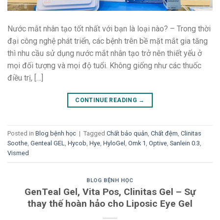
Nước mắt nhân tạo tốt nhất với bạn là loại nào? – Trong thời
đại công nghệ phát triển, các bệnh trên bề mặt mắt gia tăng
thì nhu cầu sử dụng nước mắt nhân tạo trở nên thiết yếu ở
mọi đối tượng và mọi độ tuổi. Không giống như các thuốc
điều trị, […]
CONTINUE READING
→
Posted in
Blog bệnh học
|
Tagged
Chất bảo quản
,
Chất đệm
,
Clinitas
Soothe
,
Genteal GEL
,
Hycob
,
Hye
,
HyloGel
,
Omk 1
,
Optive
,
Sanlein 0.3
,
Vismed
BLOG BỆNH HỌC
GenTeal Gel, Vita Pos, Clinitas Gel – Sự
thay thế hoàn hảo cho Liposic Eye Gel