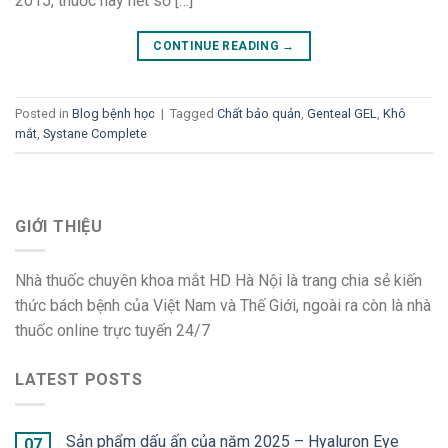
2015, thuốc này hết số […]
CONTINUE READING
→
Posted in
Blog bệnh học
|
Tagged
Chất bảo quản
,
Genteal GEL
,
Khô
mắt
,
Systane Complete
GIỚI THIỆU
Nhà thuốc chuyên khoa mắt HD Hà Nội là trang chia sẻ kiến
thức bách bệnh của Việt Nam và Thế Giới, ngoài ra còn là nhà
thuốc online trực tuyến 24/7
LATEST POSTS
Sản phẩm dấu ấn của năm 2025 – Hyaluron Eye
07