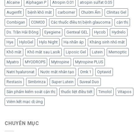
bảo
tạo
Alcaine
Alphagan P
Atropin 0.01
atropin sulfat 0.05
tạo
quản
đã
Hylo
Augenfit
bệnh khô mắt
carbomer
Chườm Ấm
Clinitas Gel
trở
từ
lại
Ursapharm
Combigan
COMOD
Các thuốc điều trị bệnh glaucoma
cận thị
–
Đức
Ds. Trần Hải Đông
Eyegiene
Genteal GEL
Hycob
Hydrelo
Hye
HyloGel
Hylo Night
Hạ nhãn áp
Kháng sinh nhỏ mắt
Khô mắt
Khô mắt sau Lasik
Liposic Gel
Lutein
Memoptic
Myatro
MYODROPS
Mytropine
Mytropine PLUS
Natri hyaluronat
Nước mắt nhân tạo
Omk 1
Optavid
Restasis
Simbrinza
Super Lutein
Suveal Duo
Sản phẩm kiểm soát cận thị
thuốc liệt điều tiết
Timolol
Vitapos
Viêm kết mạc dị ứng
CHUYÊN MỤC