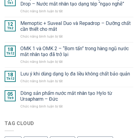
Th1
Drop – Nước mắt nhân tạo dạng tép “ngạo nghễ”
ở
Chức năng bình luận bị tắt
Sản
phẩm
Memoptic + Suveal Duo và Repadrop – Dưỡng chất
12
dấu
Th2
cần thiết cho mắt
ấn
ở
Chức năng bình luận bị tắt
của
Memoptic
năm
+
OMK 1 và OMK 2 – “Bom tấn” trong hàng ngũ nước
2025
18
Suveal
–
Th12
mắt nhân tạo đã trở lại
Duo
Hyaluron
ở
Chức năng bình luận bị tắt
và
Eye
OMK
Repadrop
Drop
1
Lưu ý khi dùng dạng lọ đa liều không chất bảo quản
–
18
–
và
Dưỡng
Th12
Nước
ở
Chức năng bình luận bị tắt
OMK
chất
mắt
Lưu
2
cần
nhân
ý
Dòng sản phẩm nước mắt nhân tạo Hylo từ
–
05
thiết
tạo
khi
Th9
Ursapharm – Đức
“Bom
cho
dạng
dùng
tấn”
mắt
tép
ở
Chức năng bình luận bị tắt
dạng
trong
“ngạo
Dòng
lọ
hàng
nghễ”
sản
đa
ngũ
phẩm
TAG CLOUD
liều
nước
nước
không
mắt
mắt
chất
nhân
nhân