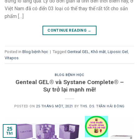
đừng lo lắng quá. Lý do đơn giản là tính đến thời điểm này, ở
Việt Nam đã có đến 03 loại có thể thay thế rất tốt cho sản
phẩm […]
CONTINUE READING
→
Posted in
Blog bệnh học
|
Tagged
Genteal GEL
,
Khô mắt
,
Liposic Gel
,
Vitapos
BLOG BỆNH HỌC
Genteal GEL® và Systane Complete® –
Sự trở lại mạnh mẽ!
POSTED ON
25 THÁNG MỘT, 2021
BY
THS. DS. TRẦN HẢI ĐÔNG
25
Th1