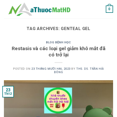
Skip
0
to
content
TAG ARCHIVES:
GENTEAL GEL
BLOG BỆNH HỌC
Restasis và các loại gel giảm khô mắt đã
có trở lại
POSTED ON
23 THÁNG MƯỜI HAI, 2023
BY
THS. DS. TRẦN HẢI
ĐÔNG
23
Th12