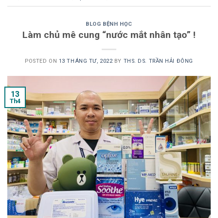
BLOG BỆNH HỌC
Làm chủ mê cung “nước mắt nhân tạo” !
POSTED ON
13 THÁNG TƯ, 2022
BY
THS. DS. TRẦN HẢI ĐÔNG
13
Th4