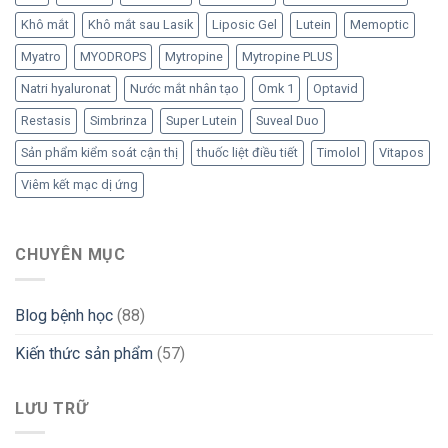
Khô mắt
Khô mắt sau Lasik
Liposic Gel
Lutein
Memoptic
Myatro
MYODROPS
Mytropine
Mytropine PLUS
Natri hyaluronat
Nước mắt nhân tạo
Omk 1
Optavid
Restasis
Simbrinza
Super Lutein
Suveal Duo
Sản phẩm kiểm soát cận thị
thuốc liệt điều tiết
Timolol
Vitapos
Viêm kết mạc dị ứng
CHUYÊN MỤC
Blog bệnh học
(88)
Kiến thức sản phẩm
(57)
LƯU TRỮ