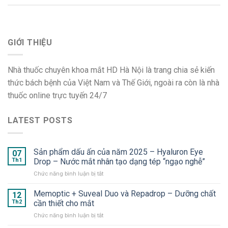
GIỚI THIỆU
Nhà thuốc chuyên khoa mắt HD Hà Nội là trang chia sẻ kiến
thức bách bệnh của Việt Nam và Thế Giới, ngoài ra còn là nhà
thuốc online trực tuyến 24/7
LATEST POSTS
Sản phẩm dấu ấn của năm 2025 – Hyaluron Eye
07
Th1
Drop – Nước mắt nhân tạo dạng tép “ngạo nghễ”
ở
Chức năng bình luận bị tắt
Sản
phẩm
Memoptic + Suveal Duo và Repadrop – Dưỡng chất
12
dấu
Th2
cần thiết cho mắt
ấn
ở
Chức năng bình luận bị tắt
của
Memoptic
năm