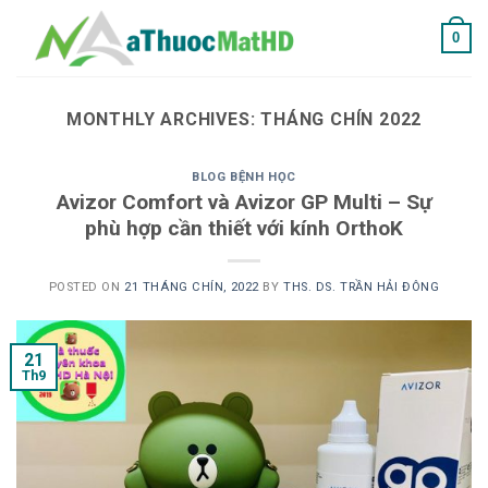
Skip
0
to
content
MONTHLY ARCHIVES:
THÁNG CHÍN 2022
BLOG BỆNH HỌC
Avizor Comfort và Avizor GP Multi – Sự
phù hợp cần thiết với kính OrthoK
POSTED ON
21 THÁNG CHÍN, 2022
BY
THS. DS. TRẦN HẢI ĐÔNG
21
Th9