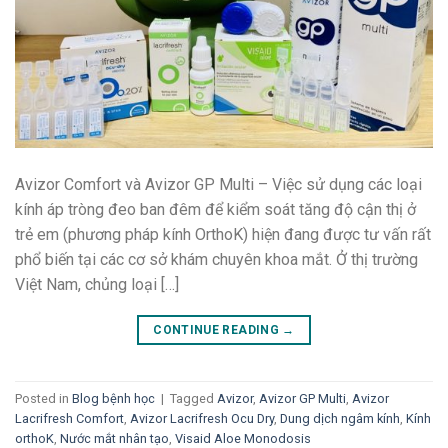
Avizor Comfort và Avizor GP Multi – Việc sử dụng các loại
kính áp tròng đeo ban đêm để kiểm soát tăng độ cận thị ở
trẻ em (phương pháp kính OrthoK) hiện đang được tư vấn rất
phổ biến tại các cơ sở khám chuyên khoa mắt. Ở thị trường
Việt Nam, chủng loại […]
CONTINUE READING
→
Posted in
Blog bệnh học
|
Tagged
Avizor
,
Avizor GP Multi
,
Avizor
Lacrifresh Comfort
,
Avizor Lacrifresh Ocu Dry
,
Dung dịch ngâm kính
,
Kính
orthoK
,
Nước mắt nhân tạo
,
Visaid Aloe Monodosis