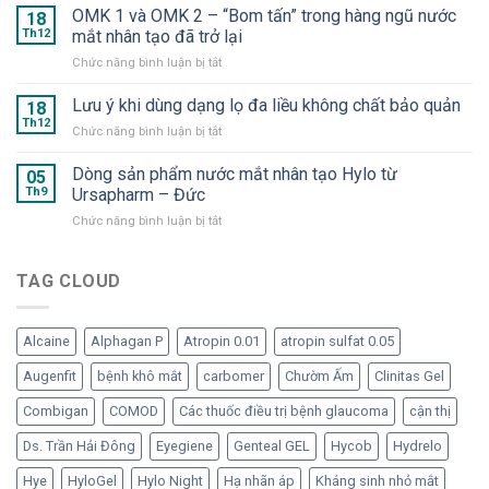
+
OMK 1 và OMK 2 – “Bom tấn” trong hàng ngũ nước
2025
18
Suveal
–
Th12
mắt nhân tạo đã trở lại
Duo
Hyaluron
ở
Chức năng bình luận bị tắt
và
Eye
OMK
Repadrop
Drop
1
Lưu ý khi dùng dạng lọ đa liều không chất bảo quản
–
18
–
và
Dưỡng
Th12
Nước
ở
Chức năng bình luận bị tắt
OMK
chất
mắt
Lưu
2
cần
nhân
ý
Dòng sản phẩm nước mắt nhân tạo Hylo từ
–
05
thiết
tạo
khi
Th9
Ursapharm – Đức
“Bom
cho
dạng
dùng
tấn”
mắt
tép
ở
Chức năng bình luận bị tắt
dạng
trong
“ngạo
Dòng
lọ
hàng
nghễ”
sản
đa
ngũ
phẩm
TAG CLOUD
liều
nước
nước
không
mắt
mắt
chất
nhân
nhân
bảo
tạo
Alcaine
Alphagan P
Atropin 0.01
atropin sulfat 0.05
tạo
quản
đã
Hylo
Augenfit
bệnh khô mắt
carbomer
Chườm Ấm
Clinitas Gel
trở
từ
lại
Ursapharm
Combigan
COMOD
Các thuốc điều trị bệnh glaucoma
cận thị
–
Đức
Ds. Trần Hải Đông
Eyegiene
Genteal GEL
Hycob
Hydrelo
Hye
HyloGel
Hylo Night
Hạ nhãn áp
Kháng sinh nhỏ mắt