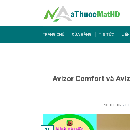
Skip
to
content
TRANG CHỦ
CỬA HÀNG
TIN TỨC
LIÊN
Avizor Comfort và Aviz
POSTED ON
21 
21