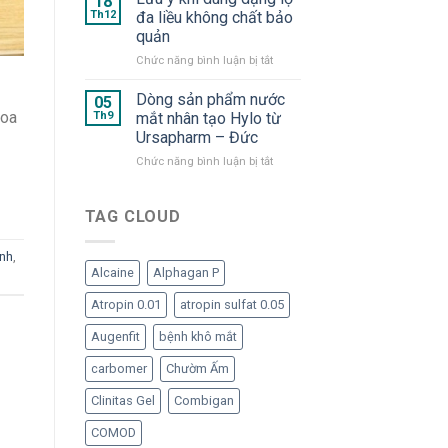
18
dạng
cần
và
Th12
đa liều không chất bảo
tép
thiết
OMK
quản
“ngạo
cho
2
nghễ”
mắt
ở
Chức năng bình luận bị tắt
–
Lưu
“Bom
ý
tấn”
Dòng sản phẩm nước
05
khi
trong
hoa
Th9
mắt nhân tạo Hylo từ
dùng
hàng
Ursapharm – Đức
dạng
ngũ
ở
Chức năng bình luận bị tắt
lọ
nước
Dòng
đa
mắt
sản
liều
nhân
phẩm
không
TAG CLOUD
tạo
nước
chất
đã
mắt
bảo
trở
ính
,
nhân
quản
lại
Alcaine
Alphagan P
tạo
Hylo
Atropin 0.01
atropin sulfat 0.05
từ
Ursapharm
Augenfit
bệnh khô mắt
–
Đức
carbomer
Chườm Ấm
Clinitas Gel
Combigan
COMOD