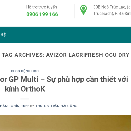
Hỗ trợ trực tuyến
30B Ngõ Trúc Lạc, (
0906 199 166
Trúc Bạch), P. Ba Đìn
 HỆ
TAG ARCHIVES:
AVIZOR LACRIFRESH OCU DRY
BLOG BỆNH HỌC
or GP Multi – Sự phù hợp cần thiết với
kính OrthoK
THÁNG CHÍN, 2022
BY
THS. DS. TRẦN HẢI ĐÔNG