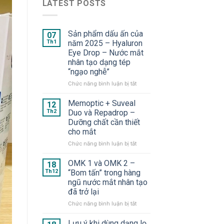
LATEST POSTS
Sản phẩm dấu ấn của
07
Th1
năm 2025 – Hyaluron
Eye Drop – Nước mắt
nhân tạo dạng tép
“ngạo nghễ”
ở
Chức năng bình luận bị tắt
Sản
phẩm
Memoptic + Suveal
12
dấu
Th2
Duo và Repadrop –
ấn
Dưỡng chất cần thiết
của
cho mắt
năm
2025
ở
Chức năng bình luận bị tắt
–
Memoptic
Hyaluron
+
OMK 1 và OMK 2 –
18
Eye
Suveal
Th12
“Bom tấn” trong hàng
Drop
Duo
ngũ nước mắt nhân tạo
–
và
đã trở lại
Nước
Repadrop
mắt
–
ở
Chức năng bình luận bị tắt
nhân
Dưỡng
OMK
tạo
chất
1
Lưu ý khi dùng dạng lọ