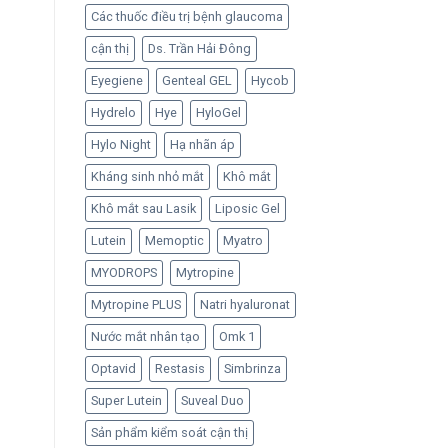
Các thuốc điều trị bệnh glaucoma
cận thị
Ds. Trần Hải Đông
Eyegiene
Genteal GEL
Hycob
Hydrelo
Hye
HyloGel
Hylo Night
Hạ nhãn áp
Kháng sinh nhỏ mắt
Khô mắt
Khô mắt sau Lasik
Liposic Gel
Lutein
Memoptic
Myatro
MYODROPS
Mytropine
Mytropine PLUS
Natri hyaluronat
Nước mắt nhân tạo
Omk 1
Optavid
Restasis
Simbrinza
Super Lutein
Suveal Duo
Sản phẩm kiểm soát cận thị