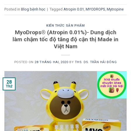
Posted in
Blog bệnh học
|
Tagged
Atropin 0.01
,
MYODROPS
,
Mytropine
KIẾN THỨC SẢN PHẨM
MyoDrops® (Atropin 0.01%)- Dung dịch
làm chậm tốc độ tăng độ cận thị Made in
Việt Nam
POSTED ON
28 THÁNG HAI, 2020
BY
THS. DS. TRẦN HẢI ĐÔNG
28
Th2