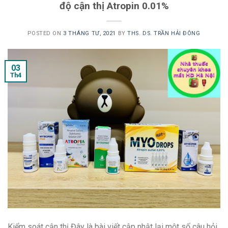
độ cận thị Atropin 0.01%
POSTED ON
3 THÁNG TƯ, 2021
BY
THS. DS. TRẦN HẢI ĐÔNG
03
Th4
Kiểm soát cận thị Đây là bài viết cập nhật lại một số câu hỏi