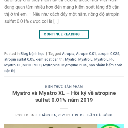
đang quan tâm nhiều hơn đến mảng kiểm soát tăng độ cận
thị ở trẻ em. – Nếu như cách đây một năm, nồng độ atropin
sulfat 0.01% được coi là […]
CONTINUE READING
→
Posted in
Blog bệnh học
|
Tagged
Atropia
,
Atropin 0.01
,
atropin 0.025
,
atropin sulfat 0.05
,
kiểm soát cận thị
,
Myatro
,
Myatro L
,
Myatro L PF
,
Myatro XL
,
MYODROPS
,
Mytropine
,
Mytropine PLUS
,
Sản phẩm kiểm soát
cận thị
KIẾN THỨC SẢN PHẨM
Myatro và Myatro XL – Hồi ký về atropine
sulfat 0.01% năm 2019
POSTED ON
3 THÁNG BA, 2022
BY
THS. DS. TRẦN HẢI ĐÔNG