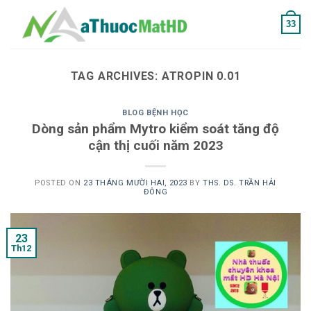
Skip
33
to
content
TAG ARCHIVES:
ATROPIN 0.01
BLOG BỆNH HỌC
Dòng sản phẩm Mytro kiểm soát tăng độ
cận thị cuối năm 2023
POSTED ON
23 THÁNG MƯỜI HAI, 2023
BY
THS. DS. TRẦN HẢI
ĐÔNG
23
Th12