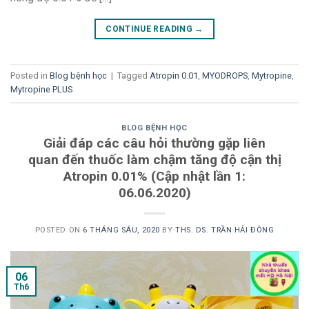
CONTINUE READING
→
Posted in
Blog bệnh học
|
Tagged
Atropin 0.01
,
MYODROPS
,
Mytropine
,
Mytropine PLUS
BLOG BỆNH HỌC
Giải đáp các câu hỏi thường gặp liên
quan đến thuốc làm chậm tăng độ cận thị
Atropin 0.01% (Cập nhật lần 1:
06.06.2020)
POSTED ON
6 THÁNG SÁU, 2020
BY
THS. DS. TRẦN HẢI ĐÔNG
06
Th6