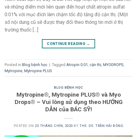
và những điểm mới liên quan đến hoạt chất atropin sulfat
0.01% với mục đích làm chậm tốc độ tăng độ cận thị. (Một
số nội dung cũ sẽ được thay đổi theo thông tin mới ở thị
trường thuốc […]
CONTINUE READING
→
Posted in
Blog bệnh học
|
Tagged
Atropin 0.01
,
cận thị
,
MYODROPS
,
Mytropine
,
Mytropine PLUS
BLOG BỆNH HỌC
Mytropine®, Mytropine PLUS® và Myo
Drops® – Vui lòng sử dụng theo HƯỚNG
DẪN của BÁC SỸ!
POSTED ON
25 THÁNG CHÍN, 2020
BY
THS. DS. TRẦN HẢI ĐÔNG