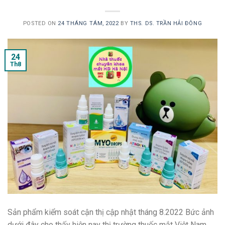
POSTED ON
24 THÁNG TÁM, 2022
BY
THS. DS. TRẦN HẢI ĐÔNG
24
Th8
Sản phẩm kiểm soát cận thị cập nhật tháng 8.2022 Bức ảnh
dưới đây cho thấy hiện nay thị trường thuốc mắt Việt Nam