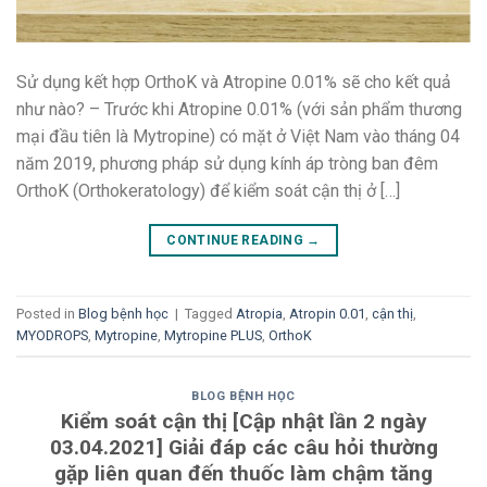
Sử dụng kết hợp OrthoK và Atropine 0.01% sẽ cho kết quả
như nào? – Trước khi Atropine 0.01% (với sản phẩm thương
mại đầu tiên là Mytropine) có mặt ở Việt Nam vào tháng 04
năm 2019, phương pháp sử dụng kính áp tròng ban đêm
OrthoK (Orthokeratology) để kiểm soát cận thị ở […]
CONTINUE READING
→
Posted in
Blog bệnh học
|
Tagged
Atropia
,
Atropin 0.01
,
cận thị
,
MYODROPS
,
Mytropine
,
Mytropine PLUS
,
OrthoK
BLOG BỆNH HỌC
Kiểm soát cận thị [Cập nhật lần 2 ngày
03.04.2021] Giải đáp các câu hỏi thường
gặp liên quan đến thuốc làm chậm tăng