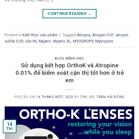
CONTINUE READING
→
Posted in
Kiến thức sản phẩm
|
Tagged
Atropia
,
Atropin 0.01
,
atropin
sulfat 0.05
,
cận thị
,
Myatro
,
Myatro XL
,
MYODROPS
,
Mytropine
BLOG BỆNH HỌC
Sử dụng kết hợp OrthoK và Atropine
0.01% để kiểm soát cận thị tốt hơn ở trẻ
em
POSTED ON
14 THÁNG MỘT, 2022
BY
THS. DS. TRẦN HẢI ĐÔNG
14
Th1