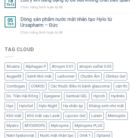
18
và
Dưỡng
Th12
Nước
ở
Chức năng bình luận bị tắt
OMK
chất
mắt
Lưu
2
cần
nhân
ý
Dòng sản phẩm nước mắt nhân tạo Hylo từ
–
05
thiết
tạo
khi
Th9
Ursapharm – Đức
“Bom
cho
dạng
dùng
tấn”
mắt
tép
ở
Chức năng bình luận bị tắt
dạng
trong
“ngạo
Dòng
lọ
hàng
nghễ”
sản
đa
ngũ
phẩm
TAG CLOUD
liều
nước
nước
không
mắt
mắt
chất
nhân
nhân
bảo
tạo
Alcaine
Alphagan P
Atropin 0.01
atropin sulfat 0.05
tạo
quản
đã
Hylo
Augenfit
bệnh khô mắt
carbomer
Chườm Ấm
Clinitas Gel
trở
từ
lại
Ursapharm
Combigan
COMOD
Các thuốc điều trị bệnh glaucoma
cận thị
–
Đức
Ds. Trần Hải Đông
Eyegiene
Genteal GEL
Hycob
Hydrelo
Hye
HyloGel
Hylo Night
Hạ nhãn áp
Kháng sinh nhỏ mắt
Khô mắt
Khô mắt sau Lasik
Liposic Gel
Lutein
Memoptic
Myatro
MYODROPS
Mytropine
Mytropine PLUS
Natri hyaluronat
Nước mắt nhân tạo
Omk 1
Optavid