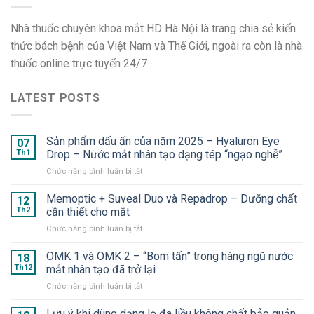
Nhà thuốc chuyên khoa mắt HD Hà Nội là trang chia sẻ kiến
thức bách bệnh của Việt Nam và Thế Giới, ngoài ra còn là nhà
thuốc online trực tuyến 24/7
LATEST POSTS
Sản phẩm dấu ấn của năm 2025 – Hyaluron Eye
07
Th1
Drop – Nước mắt nhân tạo dạng tép “ngạo nghễ”
ở
Chức năng bình luận bị tắt
Sản
phẩm
Memoptic + Suveal Duo và Repadrop – Dưỡng chất
12
dấu
Th2
cần thiết cho mắt
ấn
ở
Chức năng bình luận bị tắt
của
Memoptic
năm
+
OMK 1 và OMK 2 – “Bom tấn” trong hàng ngũ nước
2025
18
Suveal
–
Th12
mắt nhân tạo đã trở lại
Duo
Hyaluron
ở
Chức năng bình luận bị tắt
và
Eye
OMK
Repadrop
Drop
1
Lưu ý khi dùng dạng lọ đa liều không chất bảo quản
–
–