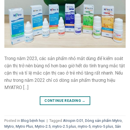
Trong năm 2023, các sản phẩm nhỏ mắt dùng để kiểm soát
cận thị trở nên bùng nổ hơn bao giờ hết do tình trạng mắc tật
cận thị và tỉ lệ mắc cận thị cao ở trẻ nhỏ tăng rất nhanh. Nếu
như trong năm 2022 chỉ có dòng sản phẩm thương hiệu
MYATRO […]
CONTINUE READING
→
Posted in
Blog bệnh học
|
Tagged
Atropin 0.01
,
Dòng sản phẩm Mytro
,
Mytro
,
Mytro Plus
,
Mytro-2.5
,
mytro-2.5 plus
,
mytro-5
,
mytro-5 plus
,
Sản