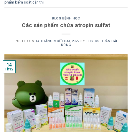
phẩm kiểm soát cận thị
BLOG BỆNH HỌC
Các sản phẩm chứa atropin sulfat
POSTED ON
14 THÁNG MƯỜI HAI, 2022
BY
THS. DS. TRẦN HẢI
ĐÔNG
14
Th12