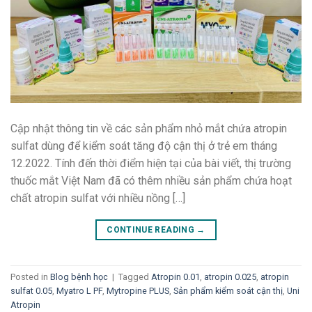
Cập nhật thông tin về các sản phẩm nhỏ mắt chứa atropin
sulfat dùng để kiểm soát tăng độ cận thị ở trẻ em tháng
12.2022. Tính đến thời điểm hiện tại của bài viết, thị trường
thuốc mắt Việt Nam đã có thêm nhiều sản phẩm chứa hoạt
chất atropin sulfat với nhiều nồng […]
CONTINUE READING
→
Posted in
Blog bệnh học
|
Tagged
Atropin 0.01
,
atropin 0.025
,
atropin
sulfat 0.05
,
Myatro L PF
,
Mytropine PLUS
,
Sản phẩm kiểm soát cận thị
,
Uni
Atropin