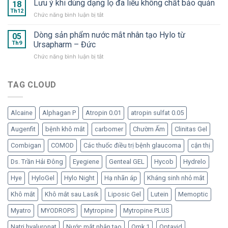
Lưu ý khi dùng dạng lọ đa liều không chất bảo quản
–
18
–
và
Dưỡng
Th12
Nước
ở
Chức năng bình luận bị tắt
OMK
chất
mắt
Lưu
2
cần
nhân
ý
Dòng sản phẩm nước mắt nhân tạo Hylo từ
–
05
thiết
tạo
khi
Th9
Ursapharm – Đức
“Bom
cho
dạng
dùng
tấn”
mắt
tép
ở
Chức năng bình luận bị tắt
dạng
trong
“ngạo
Dòng
lọ
hàng
nghễ”
sản
đa
ngũ
phẩm
TAG CLOUD
liều
nước
nước
không
mắt
mắt
chất
nhân
nhân
bảo
tạo
Alcaine
Alphagan P
Atropin 0.01
atropin sulfat 0.05
tạo
quản
đã
Hylo
Augenfit
bệnh khô mắt
carbomer
Chườm Ấm
Clinitas Gel
trở
từ
lại
Ursapharm
Combigan
COMOD
Các thuốc điều trị bệnh glaucoma
cận thị
–
Đức
Ds. Trần Hải Đông
Eyegiene
Genteal GEL
Hycob
Hydrelo
Hye
HyloGel
Hylo Night
Hạ nhãn áp
Kháng sinh nhỏ mắt
Khô mắt
Khô mắt sau Lasik
Liposic Gel
Lutein
Memoptic
Myatro
MYODROPS
Mytropine
Mytropine PLUS
Natri hyaluronat
Nước mắt nhân tạo
Omk 1
Optavid