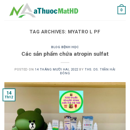
Skip
0
to
content
TAG ARCHIVES:
MYATRO L PF
BLOG BỆNH HỌC
Các sản phẩm chứa atropin sulfat
POSTED ON
14 THÁNG MƯỜI HAI, 2022
BY
THS. DS. TRẦN HẢI
ĐÔNG
14
Th12