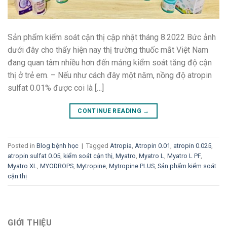
Sản phẩm kiểm soát cận thị cập nhật tháng 8.2022 Bức ảnh
dưới đây cho thấy hiện nay thị trường thuốc mắt Việt Nam
đang quan tâm nhiều hơn đến mảng kiểm soát tăng độ cận
thị ở trẻ em. – Nếu như cách đây một năm, nồng độ atropin
sulfat 0.01% được coi là […]
CONTINUE READING
→
Posted in
Blog bệnh học
|
Tagged
Atropia
,
Atropin 0.01
,
atropin 0.025
,
atropin sulfat 0.05
,
kiểm soát cận thị
,
Myatro
,
Myatro L
,
Myatro L PF
,
Myatro XL
,
MYODROPS
,
Mytropine
,
Mytropine PLUS
,
Sản phẩm kiểm soát
cận thị
GIỚI THIỆU