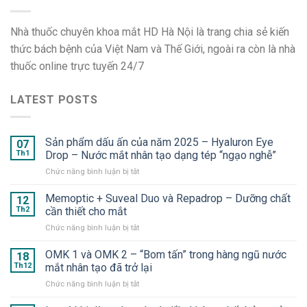
Nhà thuốc chuyên khoa mắt HD Hà Nội là trang chia sẻ kiến
thức bách bệnh của Việt Nam và Thế Giới, ngoài ra còn là nhà
thuốc online trực tuyến 24/7
LATEST POSTS
Sản phẩm dấu ấn của năm 2025 – Hyaluron Eye
07
Th1
Drop – Nước mắt nhân tạo dạng tép “ngạo nghễ”
ở
Chức năng bình luận bị tắt
Sản
phẩm
Memoptic + Suveal Duo và Repadrop – Dưỡng chất
12
dấu
Th2
cần thiết cho mắt
ấn
ở
Chức năng bình luận bị tắt
của
Memoptic
năm
+
OMK 1 và OMK 2 – “Bom tấn” trong hàng ngũ nước
2025
18
Suveal
–
Th12
mắt nhân tạo đã trở lại
Duo
Hyaluron
ở
Chức năng bình luận bị tắt
và
Eye
OMK
Repadrop
Drop
1