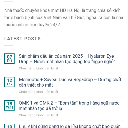
Nhà thuốc chuyên khoa mắt HD Hà Nội là trang chia sẻ kiến
thức bách bệnh của Việt Nam và Thế Giới, ngoài ra còn là nhà
thuốc online trực tuyến 24/7
LATEST POSTS
Sản phẩm dấu ấn của năm 2025 – Hyaluron Eye
07
Th1
Drop – Nước mắt nhân tạo dạng tép “ngạo nghễ”
ở
Chức năng bình luận bị tắt
Sản
phẩm
Memoptic + Suveal Duo và Repadrop – Dưỡng chất
12
dấu
Th2
cần thiết cho mắt
ấn
ở
Chức năng bình luận bị tắt
của
Memoptic
năm
+
OMK 1 và OMK 2 – “Bom tấn” trong hàng ngũ nước
2025
18
Suveal
–
Th12
mắt nhân tạo đã trở lại
Duo
Hyaluron
ở
Chức năng bình luận bị tắt
và
Eye
OMK
Repadrop
Drop
1
Lưu ý khi dùng dạng lọ đa liều không chất bảo quản
–
18
–