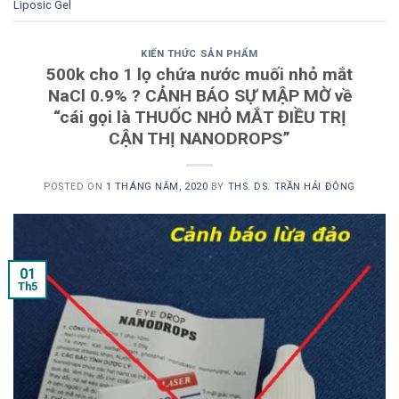
Liposic Gel
KIẾN THỨC SẢN PHẨM
500k cho 1 lọ chứa nước muối nhỏ mắt
NaCl 0.9% ? CẢNH BÁO SỰ MẬP MỜ về
“cái gọi là THUỐC NHỎ MẮT ĐIỀU TRỊ
CẬN THỊ NANODROPS”
POSTED ON
1 THÁNG NĂM, 2020
BY
THS. DS. TRẦN HẢI ĐÔNG
01
Th5