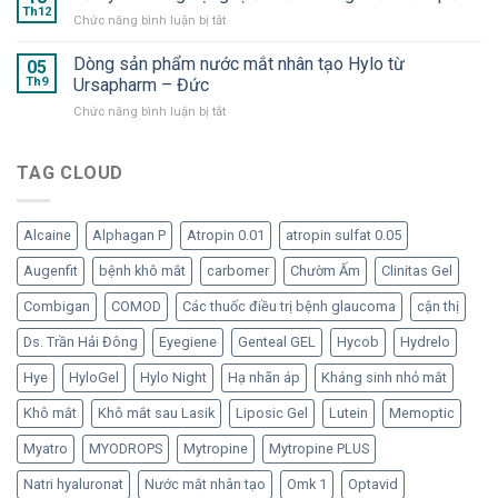
và
Dưỡng
Th12
Nước
ở
Chức năng bình luận bị tắt
OMK
chất
mắt
Lưu
2
cần
nhân
ý
Dòng sản phẩm nước mắt nhân tạo Hylo từ
–
05
thiết
tạo
khi
Th9
Ursapharm – Đức
“Bom
cho
dạng
dùng
tấn”
mắt
tép
ở
Chức năng bình luận bị tắt
dạng
trong
“ngạo
Dòng
lọ
hàng
nghễ”
sản
đa
ngũ
phẩm
TAG CLOUD
liều
nước
nước
không
mắt
mắt
chất
nhân
nhân
bảo
tạo
Alcaine
Alphagan P
Atropin 0.01
atropin sulfat 0.05
tạo
quản
đã
Hylo
Augenfit
bệnh khô mắt
carbomer
Chườm Ấm
Clinitas Gel
trở
từ
lại
Ursapharm
Combigan
COMOD
Các thuốc điều trị bệnh glaucoma
cận thị
–
Đức
Ds. Trần Hải Đông
Eyegiene
Genteal GEL
Hycob
Hydrelo
Hye
HyloGel
Hylo Night
Hạ nhãn áp
Kháng sinh nhỏ mắt
Khô mắt
Khô mắt sau Lasik
Liposic Gel
Lutein
Memoptic
Myatro
MYODROPS
Mytropine
Mytropine PLUS
Natri hyaluronat
Nước mắt nhân tạo
Omk 1
Optavid