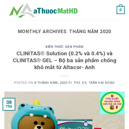
Skip
0
to
content
MONTHLY ARCHIVES:
THÁNG NĂM 2020
KIẾN THỨC SẢN PHẨM
CLINITAS® Solution (0.2% và 0.4%) và
CLINITAS® GEL – Bộ ba sản phẩm chống
khô mắt từ Altacor- Anh
POSTED ON
8 THÁNG NĂM, 2020
BY
THS. DS. TRẦN HẢI ĐÔNG
08
Th5