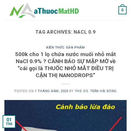
Skip
0
to
content
TAG ARCHIVES:
NACL 0.9
KIẾN THỨC SẢN PHẨM
500k cho 1 lọ chứa nước muối nhỏ mắt
NaCl 0.9% ? CẢNH BÁO SỰ MẬP MỜ về
“cái gọi là THUỐC NHỎ MẮT ĐIỀU TRỊ
CẬN THỊ NANODROPS”
POSTED ON
1 THÁNG NĂM, 2020
BY
THS. DS. TRẦN HẢI ĐÔNG
01
Th5