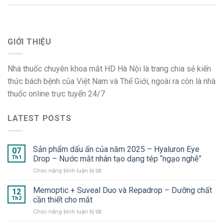
GIỚI THIỆU
Nhà thuốc chuyên khoa mắt HD Hà Nội là trang chia sẻ kiến
thức bách bệnh của Việt Nam và Thế Giới, ngoài ra còn là nhà
thuốc online trực tuyến 24/7
LATEST POSTS
Sản phẩm dấu ấn của năm 2025 – Hyaluron Eye
07
Th1
Drop – Nước mắt nhân tạo dạng tép “ngạo nghễ”
ở
Chức năng bình luận bị tắt
Sản
phẩm
Memoptic + Suveal Duo và Repadrop – Dưỡng chất
12
dấu
Th2
cần thiết cho mắt
ấn
ở
Chức năng bình luận bị tắt
của
Memoptic
năm