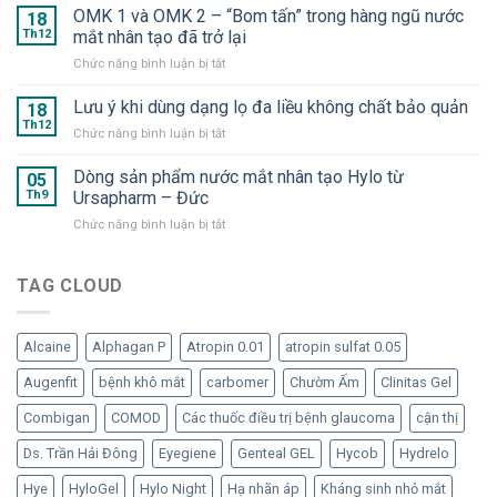
+
OMK 1 và OMK 2 – “Bom tấn” trong hàng ngũ nước
2025
18
Suveal
–
Th12
mắt nhân tạo đã trở lại
Duo
Hyaluron
ở
Chức năng bình luận bị tắt
và
Eye
OMK
Repadrop
Drop
1
Lưu ý khi dùng dạng lọ đa liều không chất bảo quản
–
18
–
và
Dưỡng
Th12
Nước
ở
Chức năng bình luận bị tắt
OMK
chất
mắt
Lưu
2
cần
nhân
ý
Dòng sản phẩm nước mắt nhân tạo Hylo từ
–
05
thiết
tạo
khi
Th9
Ursapharm – Đức
“Bom
cho
dạng
dùng
tấn”
mắt
tép
ở
Chức năng bình luận bị tắt
dạng
trong
“ngạo
Dòng
lọ
hàng
nghễ”
sản
đa
ngũ
phẩm
TAG CLOUD
liều
nước
nước
không
mắt
mắt
chất
nhân
nhân
bảo
tạo
Alcaine
Alphagan P
Atropin 0.01
atropin sulfat 0.05
tạo
quản
đã
Hylo
Augenfit
bệnh khô mắt
carbomer
Chườm Ấm
Clinitas Gel
trở
từ
lại
Ursapharm
Combigan
COMOD
Các thuốc điều trị bệnh glaucoma
cận thị
–
Đức
Ds. Trần Hải Đông
Eyegiene
Genteal GEL
Hycob
Hydrelo
Hye
HyloGel
Hylo Night
Hạ nhãn áp
Kháng sinh nhỏ mắt