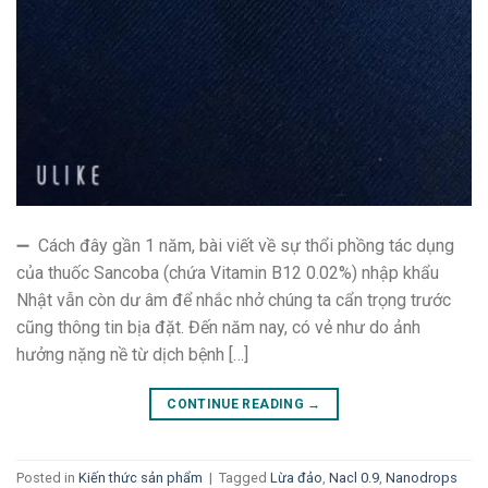
➖ Cách đây gần 1 năm, bài viết về sự thổi phồng tác dụng
của thuốc Sancoba (chứa Vitamin B12 0.02%) nhập khẩu
Nhật vẫn còn dư âm để nhắc nhở chúng ta cẩn trọng trước
cũng thông tin bịa đặt. Đến năm nay, có vẻ như do ảnh
hưởng nặng nề từ dịch bệnh […]
CONTINUE READING
→
Posted in
Kiến thức sản phẩm
|
Tagged
Lừa đảo
,
Nacl 0.9
,
Nanodrops