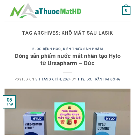
Skip
0
to
content
TAG ARCHIVES:
KHÔ MẮT SAU LASIK
BLOG BỆNH HỌC
,
KIẾN THỨC SẢN PHẨM
Dòng sản phẩm nước mắt nhân tạo Hylo
từ Ursapharm – Đức
POSTED ON
5 THÁNG CHÍN, 2024
BY
THS. DS. TRẦN HẢI ĐÔNG
05
Th9