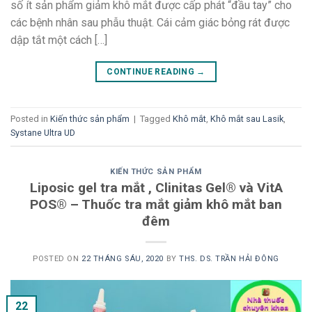
số ít sản phẩm giảm khô mắt được cấp phát “đầu tay” cho
các bệnh nhân sau phẫu thuật. Cái cảm giác bỏng rát được
dập tắt một cách […]
CONTINUE READING
→
Posted in
Kiến thức sản phẩm
|
Tagged
Khô mắt
,
Khô mắt sau Lasik
,
Systane Ultra UD
KIẾN THỨC SẢN PHẨM
Liposic gel tra mắt , Clinitas Gel® và VitA
POS® – Thuốc tra mắt giảm khô mắt ban
đêm
POSTED ON
22 THÁNG SÁU, 2020
BY
THS. DS. TRẦN HẢI ĐÔNG
22