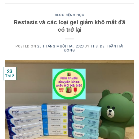
BLOG BỆNH HỌC
Restasis và các loại gel giảm khô mắt đã
có trở lại
POSTED ON
23 THÁNG MƯỜI HAI, 2023
BY
THS. DS. TRẦN HẢI
ĐÔNG
23
Th12