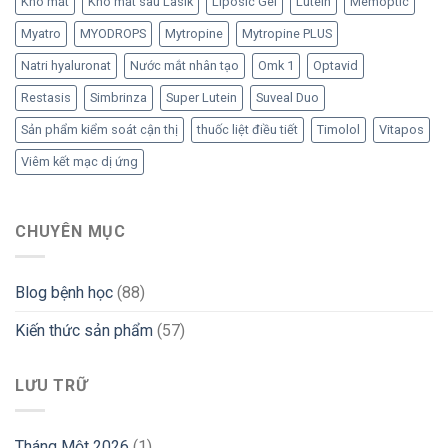
Khô mắt
Khô mắt sau Lasik
Liposic Gel
Lutein
Memoptic
Myatro
MYODROPS
Mytropine
Mytropine PLUS
Natri hyaluronat
Nước mắt nhân tạo
Omk 1
Optavid
Restasis
Simbrinza
Super Lutein
Suveal Duo
Sản phẩm kiểm soát cận thị
thuốc liệt điều tiết
Timolol
Vitapos
Viêm kết mạc dị ứng
CHUYÊN MỤC
Blog bệnh học
(88)
Kiến thức sản phẩm
(57)
LƯU TRỮ
Tháng Một 2026
(1)