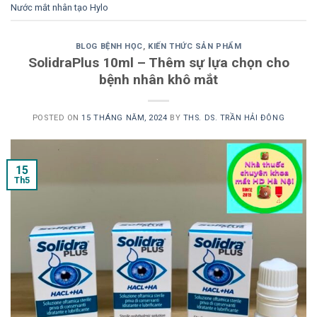
Nước mắt nhân tạo Hylo
BLOG BỆNH HỌC
,
KIẾN THỨC SẢN PHẨM
SolidraPlus 10ml – Thêm sự lựa chọn cho
bệnh nhân khô mắt
POSTED ON
15 THÁNG NĂM, 2024
BY
THS. DS. TRẦN HẢI ĐÔNG
15
Th5