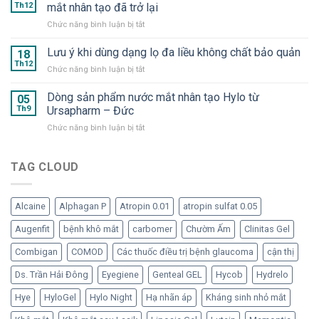
Suveal
–
Th12
mắt nhân tạo đã trở lại
Duo
Hyaluron
ở
Chức năng bình luận bị tắt
và
Eye
OMK
Repadrop
Drop
1
Lưu ý khi dùng dạng lọ đa liều không chất bảo quản
–
18
–
và
Dưỡng
Th12
Nước
ở
Chức năng bình luận bị tắt
OMK
chất
mắt
Lưu
2
cần
nhân
ý
Dòng sản phẩm nước mắt nhân tạo Hylo từ
–
05
thiết
tạo
khi
Th9
Ursapharm – Đức
“Bom
cho
dạng
dùng
tấn”
mắt
tép
ở
Chức năng bình luận bị tắt
dạng
trong
“ngạo
Dòng
lọ
hàng
nghễ”
sản
đa
ngũ
phẩm
TAG CLOUD
liều
nước
nước
không
mắt
mắt
chất
nhân
nhân
bảo
tạo
Alcaine
Alphagan P
Atropin 0.01
atropin sulfat 0.05
tạo
quản
đã
Hylo
Augenfit
bệnh khô mắt
carbomer
Chườm Ấm
Clinitas Gel
trở
từ
lại
Ursapharm
Combigan
COMOD
Các thuốc điều trị bệnh glaucoma
cận thị
–
Đức
Ds. Trần Hải Đông
Eyegiene
Genteal GEL
Hycob
Hydrelo
Hye
HyloGel
Hylo Night
Hạ nhãn áp
Kháng sinh nhỏ mắt