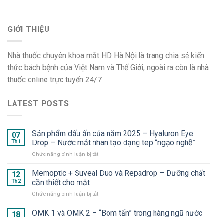
GIỚI THIỆU
Nhà thuốc chuyên khoa mắt HD Hà Nội là trang chia sẻ kiến
thức bách bệnh của Việt Nam và Thế Giới, ngoài ra còn là nhà
thuốc online trực tuyến 24/7
LATEST POSTS
Sản phẩm dấu ấn của năm 2025 – Hyaluron Eye
07
Th1
Drop – Nước mắt nhân tạo dạng tép “ngạo nghễ”
ở
Chức năng bình luận bị tắt
Sản
phẩm
Memoptic + Suveal Duo và Repadrop – Dưỡng chất
12
dấu
Th2
cần thiết cho mắt
ấn
ở
Chức năng bình luận bị tắt
của
Memoptic
năm
+
OMK 1 và OMK 2 – “Bom tấn” trong hàng ngũ nước
2025
18