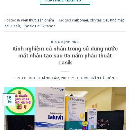
CONTINUE READING
→
Posted in
Kiến thức sản phẩm
|
Tagged
carbomer
,
Clinitas Gel
,
Khô mắt
sau Lasik
,
Liposic Gel
,
Vitapos
BLOG BỆNH HỌC
Kinh nghiệm cá nhân trong sử dụng nước
mắt nhân tạo sau 05 năm phẫu thuật
Lasik
POSTED ON
15 THÁNG TÁM, 2019
BY
THS. DS. TRẦN HẢI ĐÔNG
15
Th8