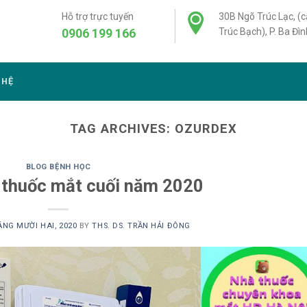
Hỗ trợ trực tuyến
30B Ngõ Trúc Lạc, (
0906 199 166
Trúc Bạch), P. Ba Đìn
 HỆ
TAG ARCHIVES:
OZURDEX
BLOG BỆNH HỌC
 thuốc mắt cuối năm 2020
ÁNG MƯỜI HAI, 2020
BY
THS. DS. TRẦN HẢI ĐÔNG