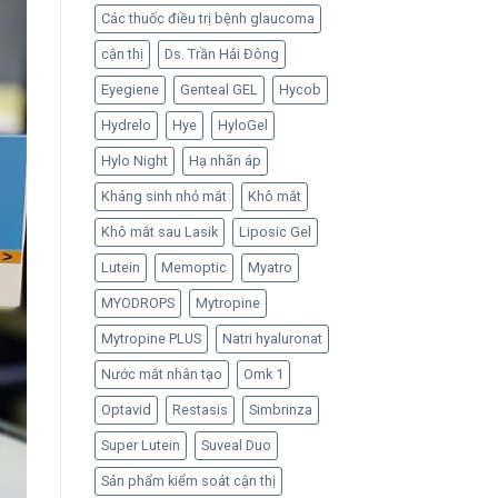
Các thuốc điều trị bệnh glaucoma
cận thị
Ds. Trần Hải Đông
Eyegiene
Genteal GEL
Hycob
Hydrelo
Hye
HyloGel
Hylo Night
Hạ nhãn áp
Kháng sinh nhỏ mắt
Khô mắt
Khô mắt sau Lasik
Liposic Gel
Lutein
Memoptic
Myatro
MYODROPS
Mytropine
Mytropine PLUS
Natri hyaluronat
Nước mắt nhân tạo
Omk 1
Optavid
Restasis
Simbrinza
Super Lutein
Suveal Duo
Sản phẩm kiểm soát cận thị