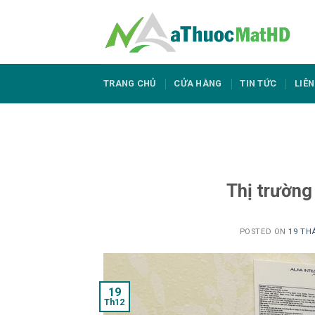
Skip
to
content
TRANG CHỦ
CỬA HÀNG
TIN TỨC
LIÊN
Thị trường
POSTED ON
19 TH
19
Th12