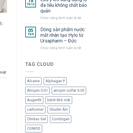
18
dạng
cần
và
Th12
đa liều không chất bảo
tép
thiết
OMK
quản
“ngạo
cho
2
nghễ”
mắt
ở
Chức năng bình luận bị tắt
–
Lưu
đi
“Bom
ý
tấn”
Dòng sản phẩm nước
05
khi
trong
Th9
mắt nhân tạo Hylo từ
dùng
hàng
Ursapharm – Đức
dạng
ngũ
ở
Chức năng bình luận bị tắt
lọ
nước
Dòng
đa
mắt
sản
liều
nhân
phẩm
không
TAG CLOUD
tạo
nước
chất
đã
 mắt
mắt
bảo
trở
nhân
quản
lại
Alcaine
Alphagan P
tạo
Hylo
Atropin 0.01
atropin sulfat 0.05
từ
Ursapharm
Augenfit
bệnh khô mắt
–
Đức
carbomer
Chườm Ấm
Clinitas Gel
Combigan
COMOD