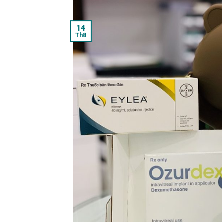
14
Th8