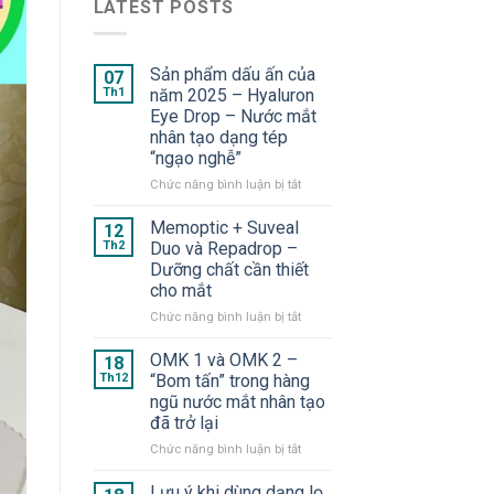
LATEST POSTS
Sản phẩm dấu ấn của
07
Th1
năm 2025 – Hyaluron
Eye Drop – Nước mắt
nhân tạo dạng tép
“ngạo nghễ”
ở
Chức năng bình luận bị tắt
Sản
phẩm
Memoptic + Suveal
12
dấu
Th2
Duo và Repadrop –
ấn
Dưỡng chất cần thiết
của
cho mắt
năm
2025
ở
Chức năng bình luận bị tắt
–
Memoptic
Hyaluron
+
OMK 1 và OMK 2 –
18
Eye
Suveal
Th12
“Bom tấn” trong hàng
Drop
Duo
ngũ nước mắt nhân tạo
–
và
đã trở lại
Nước
Repadrop
mắt
–
ở
Chức năng bình luận bị tắt
nhân
Dưỡng
OMK
tạo
chất
1
Lưu ý khi dùng dạng lọ