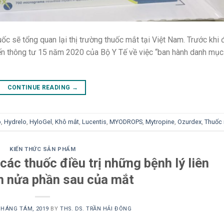
ốc sẽ tổng quan lại thị trường thuốc mắt tại Việt Nam. Trước khi 
ến thông tư 15 năm 2020 của Bộ Y Tế về việc “ban hành danh mục
CONTINUE READING
→
p
,
Hydrelo
,
HyloGel
,
Khô mắt
,
Lucentis
,
MYODROPS
,
Mytropine
,
Ozurdex
,
Thuốc
KIẾN THỨC SẢN PHẨM
 các thuốc điều trị những bệnh lý liên
n nửa phần sau của mắt
THÁNG TÁM, 2019
BY
THS. DS. TRẦN HẢI ĐÔNG