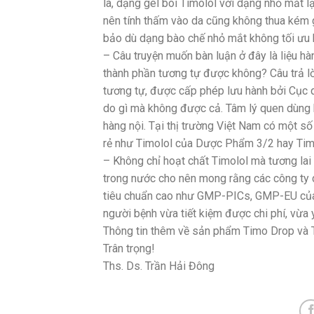
là, dạng gel bôi Timolol với dạng nhỏ mắt 
nên tính thấm vào da cũng không thua kém gì
bảo dù dạng bào chế nhỏ mắt không tối ưu k
– Câu truyện muốn bàn luận ở đây là liệu hà
thành phần tương tự được không? Câu trả l
tương tự, được cấp phép lưu hành bởi Cục q
do gì mà không được cả. Tâm lý quen dùng 
hàng nội. Tại thị trường Việt Nam có một s
rẻ như Timolol của Dược Phẩm 3/2 hay Ti
– Không chỉ hoạt chất Timolol mà tương lai
trong nước cho nên mong rằng các công ty 
tiêu chuẩn cao như GMP-PICs, GMP-EU của 
người bệnh vừa tiết kiệm được chi phí, vừa 
Thông tin thêm về sản phẩm Timo Drop và 
Trân trọng!
Ths. Ds. Trần Hải Đông