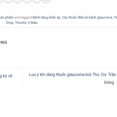
 sản phẩm
and tagged
Bệnh tăng nhãn áp
,
Các thuốc điều trị bệnh glaucoma
,
T
Drop
,
Timolol
,
U Máu
.
ÔNG
Lưu ý khi dùng thuốc glaucoma bởi Ths. Ds. Trần
g ký về
Đông