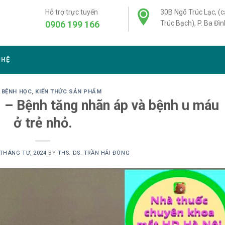
Hỗ trợ trực tuyến
30B Ngõ Trúc Lạc, (
0906 199 166
Trúc Bạch), P. Ba Đìn
 HỆ
 BỆNH HỌC
,
KIẾN THỨC SẢN PHẨM
 – Bệnh tăng nhãn áp và bệnh u máu
ở trẻ nhỏ.
 THÁNG TƯ, 2024
BY
THS. DS. TRẦN HẢI ĐÔNG