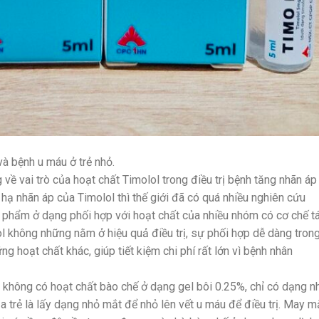
à bệnh u máu ở trẻ nhỏ.
 về vai trò của hoạt chất Timolol trong điều trị bệnh tăng nhãn áp
hạ nhãn áp của Timolol thì thế giới đã có quá nhiều nghiên cứu
phẩm ở dạng phối hợp với hoạt chất của nhiều nhóm có cơ chế t
ol không những nằm ở hiệu quả điều trị, sự phối hợp dễ dàng tron
ng hoạt chất khác, giúp tiết kiệm chi phí rất lớn vì bệnh nhân
m không có hoạt chất bào chế ở dạng gel bôi 0.25%, chỉ có dạng n
 trẻ là lấy dạng nhỏ mắt để nhỏ lên vết u máu để điều trị. May m