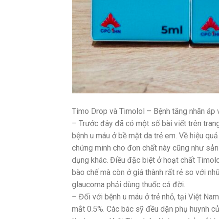
Timo Drop và Timolol – Bệnh tăng nhãn áp v
– Trước đây đã có một số bài viết trên trang
bệnh u máu ở bề mặt da trẻ em. Về hiệu quả 
chứng minh cho đơn chất này cũng như sản 
dụng khác. Điều đặc biệt ở hoạt chất Timol
bào chế mà còn ở giá thành rất rẻ so với nhữ
glaucoma phải dùng thuốc cả đời.
– Đối với bệnh u máu ở trẻ nhỏ, tại Việt Na
mắt 0.5%. Các bác sỹ đều dặn phụ huynh của