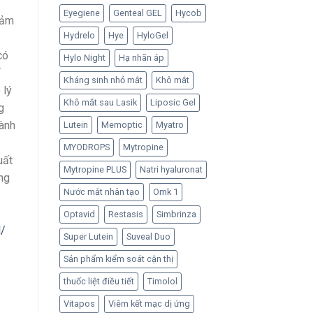
Eyegiene
Genteal GEL
Hycob
đảm
Hydrelo
Hye
HyloGel
có
Hylo Night
Hạ nhãn áp
Kháng sinh nhỏ mắt
Khô mắt
 lý
Khô mắt sau Lasik
Liposic Gel
g
hành
Lutein
Memoptic
Myatro
MYODROPS
Mytropine
uất
Mytropine PLUS
Natri hyaluronat
ng
Nước mắt nhân tạo
Omk 1
Optavid
Restasis
Simbrinza
l/
Super Lutein
Suveal Duo
Sản phẩm kiểm soát cận thị
thuốc liệt điều tiết
Timolol
Vitapos
Viêm kết mạc dị ứng