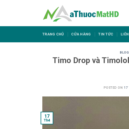
Skip
to
content
TRANG CHỦ
CỬA HÀNG
TIN TỨC
LIÊN
BLOG
Timo Drop và Timolol
POSTED ON
17
17
Th4