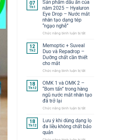
Sản phẩm dấu ấn của
07
Th1
năm 2025 – Hyaluron
Eye Drop – Nước mắt
nhân tạo dạng tép
“ngạo nghễ”
ở
Chức năng bình luận bị tắt
Sản
phẩm
Memoptic + Suveal
12
dấu
Th2
Duo và Repadrop –
ấn
Dưỡng chất cần thiết
của
cho mắt
năm
2025
ở
Chức năng bình luận bị tắt
–
Memoptic
Hyaluron
+
OMK 1 và OMK 2 –
18
Eye
Suveal
Th12
“Bom tấn” trong hàng
Drop
Duo
ngũ nước mắt nhân tạo
–
và
đã trở lại
Nước
Repadrop
mắt
–
ở
Chức năng bình luận bị tắt
nhân
Dưỡng
OMK
tạo
chất
1
Lưu ý khi dùng dạng lọ
18
dạng
cần
và
Th12
đa liều không chất bảo
tép
thiết
OMK
quản
“ngạo
cho
2
nghễ”
mắt
ở
Chức năng bình luận bị tắt
–