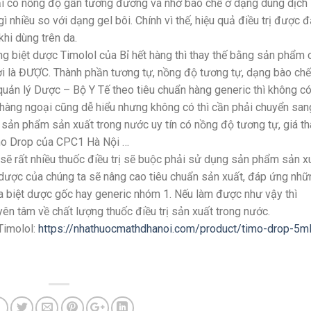
lại có nồng độ gần tương đương và nhờ bào chế ở dạng dung dịch
 nhiều so với dạng gel bôi. Chính vì thế, hiệu quả điều trị được 
hi dùng trên da.
ng biệt dược Timolol của Bỉ hết hàng thì thay thế bằng sản phẩm 
ời là ĐƯỢC. Thành phần tương tự, nồng độ tương tự, dạng bào chế
uản lý Dược – Bộ Y Tế theo tiêu chuẩn hàng generic thì không có
hàng ngoại cũng dễ hiểu nhưng không có thì cần phải chuyển san
ố sản phẩm sản xuất trong nước uy tín có nồng độ tương tự, giá t
mo Drop của CPC1 Hà Nội …
 sẽ rất nhiều thuốc điều trị sẽ buộc phải sử dụng sản phẩm sản x
dược của chúng ta sẽ nâng cao tiêu chuẩn sản xuất, đáp ứng nhữ
biệt dược gốc hay generic nhóm 1. Nếu làm được như vậy thì
yên tâm về chất lượng thuốc điều trị sản xuất trong nước.
Timolol:
https://nhathuocmathdhanoi.com/product/timo-drop-5m