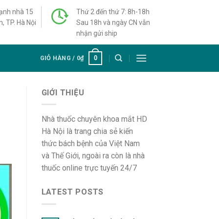
cạnh nhà 15
Thứ 2 đến thứ 7: 8h-18h
h, TP. Hà Nội
Sau 18h và ngày CN vẫn
nhận gửi ship
0
GIỎ HÀNG /
0
₫
GIỚI THIỆU
Nhà thuốc chuyên khoa mắt HD
Hà Nội là trang chia sẻ kiến
thức bách bệnh của Việt Nam
và Thế Giới, ngoài ra còn là nhà
thuốc online trực tuyến 24/7
LATEST POSTS