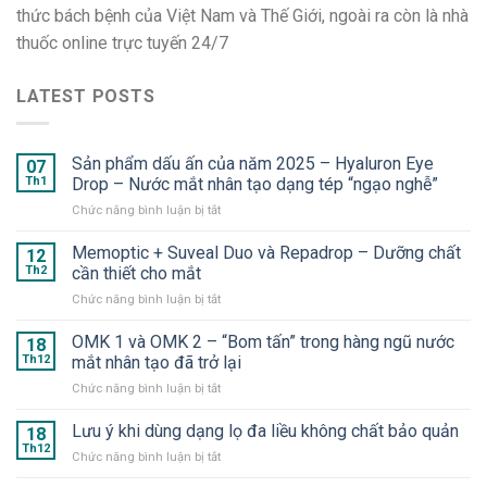
thức bách bệnh của Việt Nam và Thế Giới, ngoài ra còn là nhà
thuốc online trực tuyến 24/7
LATEST POSTS
Sản phẩm dấu ấn của năm 2025 – Hyaluron Eye
07
Th1
Drop – Nước mắt nhân tạo dạng tép “ngạo nghễ”
ở
Chức năng bình luận bị tắt
Sản
phẩm
Memoptic + Suveal Duo và Repadrop – Dưỡng chất
12
dấu
Th2
cần thiết cho mắt
ấn
ở
Chức năng bình luận bị tắt
của
Memoptic
năm
+
OMK 1 và OMK 2 – “Bom tấn” trong hàng ngũ nước
2025
18
Suveal
–
Th12
mắt nhân tạo đã trở lại
Duo
Hyaluron
ở
Chức năng bình luận bị tắt
và
Eye
OMK
Repadrop
Drop
1
Lưu ý khi dùng dạng lọ đa liều không chất bảo quản
–
18
–
và
Dưỡng
Th12
Nước
ở
Chức năng bình luận bị tắt
OMK
chất
mắt
Lưu
2
cần
nhân