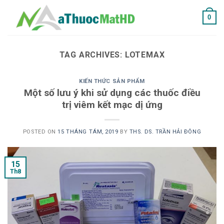
Skip
0
to
content
TAG ARCHIVES:
LOTEMAX
KIẾN THỨC SẢN PHẨM
Một số lưu ý khi sử dụng các thuốc điều
trị viêm kết mạc dị ứng
POSTED ON
15 THÁNG TÁM, 2019
BY
THS. DS. TRẦN HẢI ĐÔNG
15
Th8