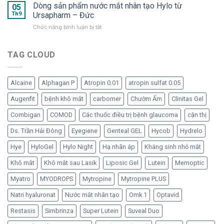
ý
Dòng sản phẩm nước mắt nhân tạo Hylo từ
–
05
thiết
tạo
khi
Th9
Ursapharm – Đức
“Bom
cho
dạng
dùng
tấn”
mắt
tép
ở
Chức năng bình luận bị tắt
dạng
trong
“ngạo
Dòng
lọ
hàng
nghễ”
sản
đa
ngũ
phẩm
TAG CLOUD
liều
nước
nước
không
mắt
mắt
chất
nhân
nhân
bảo
tạo
Alcaine
Alphagan P
Atropin 0.01
atropin sulfat 0.05
tạo
quản
đã
Hylo
Augenfit
bệnh khô mắt
carbomer
Chườm Ấm
Clinitas Gel
trở
từ
lại
Ursapharm
Combigan
COMOD
Các thuốc điều trị bệnh glaucoma
cận thị
–
Đức
Ds. Trần Hải Đông
Eyegiene
Genteal GEL
Hycob
Hydrelo
Hye
HyloGel
Hylo Night
Hạ nhãn áp
Kháng sinh nhỏ mắt
Khô mắt
Khô mắt sau Lasik
Liposic Gel
Lutein
Memoptic
Myatro
MYODROPS
Mytropine
Mytropine PLUS
Natri hyaluronat
Nước mắt nhân tạo
Omk 1
Optavid
Restasis
Simbrinza
Super Lutein
Suveal Duo