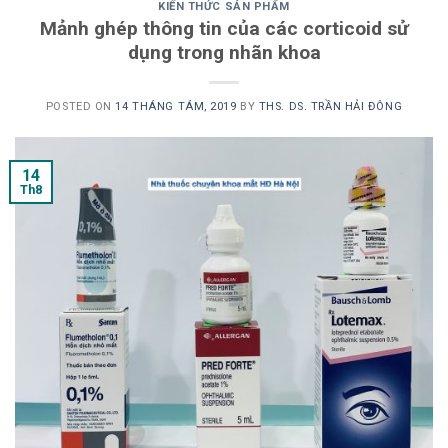
KIẾN THỨC SẢN PHẨM
Mảnh ghép thông tin của các corticoid sử
dụng trong nhãn khoa
POSTED ON
14 THÁNG TÁM, 2019
BY
THS. DS. TRẦN HẢI ĐÔNG
14
Th8