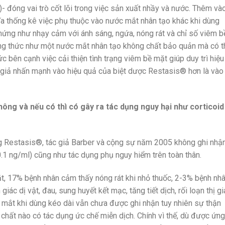
- đóng vai trò cốt lõi trong việc sản xuất nhầy và nước. Thêm và
ĩa thống kê việc phụ thuộc vào nước mắt nhân tạo khác khi dùng
chứng như nhạy cảm với ánh sáng, ngứa, nóng rát và chỉ số viêm b
ng thức như một nước mắt nhân tạo không chất bảo quản mà có t
ức bên cạnh việc cải thiện tình trạng viêm bề mặt giúp duy trì hiệu
ác giả nhấn mạnh vào hiệu quả của biệt dược Restasis® hơn là vào
hông và nếu có thì có gây ra tác dụng nguy hại như corticoid
ng Restasis®, tác giả Barber và cộng sự năm 2005 không ghi nhậ
.1 ng/ml) cũng như tác dụng phụ nguy hiểm trên toàn thân.
, 17% bệnh nhân cảm thấy nóng rát khi nhỏ thuốc, 2-3% bệnh nh
ác dị vật, đau, sung huyết kết mạc, tăng tiết dịch, rối loạn thị gi
 mắt khi dùng kéo dài vẫn chưa được ghi nhận tuy nhiên sự thận
c chất nào có tác dụng ức chế miễn dịch. Chính vì thế, dù được ứng