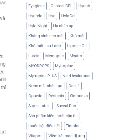
iác
Eyegiene
Genteal GEL
Hycob
Hydrelo
Hye
HyloGel
 và
Hylo Night
Hạ nhãn áp
Kháng sinh nhỏ mắt
Khô mắt
Khô mắt sau Lasik
Liposic Gel
hi
Lutein
Memoptic
Myatro
ồng
MYODROPS
Mytropine
iệc
Mytropine PLUS
Natri hyaluronat
rin
Nước mắt nhân tạo
Omk 1
thì
Optavid
Restasis
Simbrinza
Super Lutein
Suveal Duo
Sản phẩm kiểm soát cận thị
thuốc liệt điều tiết
Timolol
oạt
Vitapos
Viêm kết mạc dị ứng