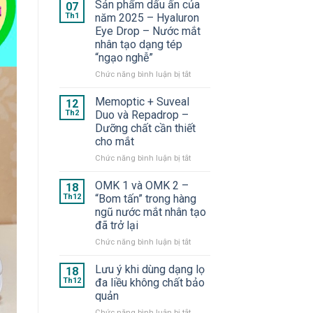
Sản phẩm dấu ấn của
07
Th1
năm 2025 – Hyaluron
Eye Drop – Nước mắt
nhân tạo dạng tép
“ngạo nghễ”
ở
Chức năng bình luận bị tắt
Sản
phẩm
Memoptic + Suveal
12
dấu
Th2
Duo và Repadrop –
ấn
Dưỡng chất cần thiết
của
cho mắt
năm
2025
ở
Chức năng bình luận bị tắt
–
Memoptic
Hyaluron
+
OMK 1 và OMK 2 –
18
Eye
Suveal
Th12
“Bom tấn” trong hàng
Drop
Duo
ngũ nước mắt nhân tạo
–
và
đã trở lại
Nước
Repadrop
mắt
–
ở
Chức năng bình luận bị tắt
nhân
Dưỡng
OMK
tạo
chất
1
Lưu ý khi dùng dạng lọ
18
dạng
cần
và
Th12
đa liều không chất bảo
tép
thiết
OMK
quản
“ngạo
cho
2
nghễ”
mắt
ở
Chức năng bình luận bị tắt
–