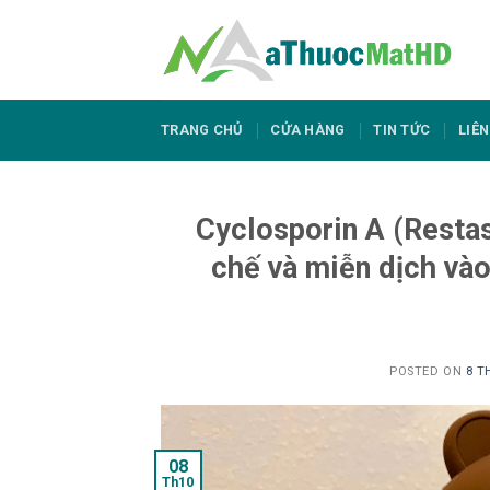
Skip
to
content
TRANG CHỦ
CỬA HÀNG
TIN TỨC
LIÊN
Cyclosporin A (Resta
chế và miễn dịch vào
POSTED ON
8 T
08
Th10