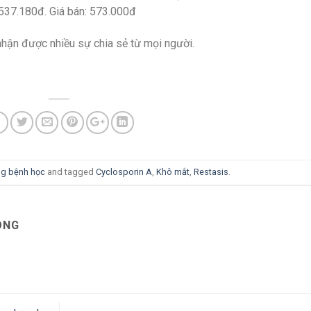
: 537.180đ. Giá bán: 573.000đ
hận được nhiều sự chia sẻ từ mọi người.
og bệnh học
and tagged
Cyclosporin A
,
Khô mắt
,
Restasis
.
ÔNG