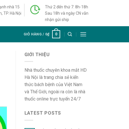
cạnh nhà 15
Thứ 2 đến thứ 7: 8h-18h
h, TP. Hà Nội
Sau 18h và ngày CN vẫn
nhận gửi ship
0
GIỎ HÀNG /
0
₫
GIỚI THIỆU
Nhà thuốc chuyên khoa mắt HD
Hà Nội là trang chia sẻ kiến
thức bách bệnh của Việt Nam
và Thế Giới, ngoài ra còn là nhà
thuốc online trực tuyến 24/7
LATEST POSTS