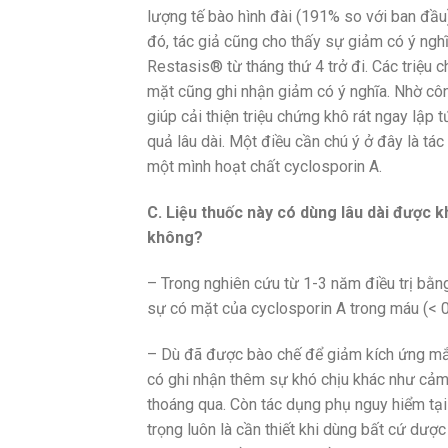
lượng tế bào hình đài (191% so với ban đầu)
đó, tác giả cũng cho thấy sự giảm có ý ngh
Restasis® từ tháng thứ 4 trở đi. Các triệu 
mặt cũng ghi nhận giảm có ý nghĩa. Nhờ cô
giúp cải thiện triệu chứng khô rát ngay lập t
quả lâu dài. Một điều cần chú ý ở đây là t
một mình hoạt chất cyclosporin A.
C. Liệu thuốc này có dùng lâu dài được k
không?
– Trong nghiên cứu từ 1-3 năm điều trị bằ
sự có mặt của cyclosporin A trong máu (< 0
– Dù đã được bào chế để giảm kích ứng mắt
có ghi nhận thêm sự khó chịu khác như cảm gi
thoáng qua. Còn tác dụng phụ nguy hiểm tại
trọng luôn là cần thiết khi dùng bất cứ dượ