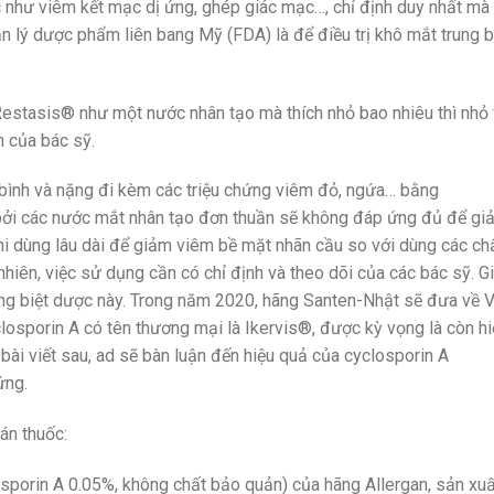
ác như viêm kết mạc dị ứng, ghép giác mạc…, chỉ định duy nhất mà
 lý dược phẩm liên bang Mỹ (FDA) là để điều trị khô mắt trung b
Restasis® như một nước nhân tạo mà thích nhỏ bao nhiêu thì nhỏ
h của bác sỹ.
g bình và nặng đi kèm các triệu chứng viêm đỏ, ngứa… bằng
bởi các nước mắt nhân tạo đơn thuần sẽ không đáp ứng đủ để gi
hi dùng lâu dài để giảm viêm bề mặt nhãn cầu so với dùng các ch
hiên, việc sử dụng cần có chỉ định và theo dõi của các bác sỹ. G
ụng biệt dược này. Trong năm 2020, hãng Santen-Nhật sẽ đưa về V
sporin A có tên thương mại là Ikervis®, được kỳ vọng là còn hi
bài viết sau, ad sẽ bàn luận đến hiệu quả của cyclosporin A
ứng.
án thuốc:
porin A 0.05%, không chất bảo quản) của hãng Allergan, sản xuấ