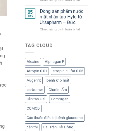
Lưu
“Bom
ý
tấn”
Dòng sản phẩm nước
05
khi
trong
Th9
mắt nhân tạo Hylo từ
dùng
hàng
Ursapharm – Đức
dạng
ngũ
ở
Chức năng bình luận bị tắt
lọ
nước
a
Dòng
đa
mắt
sản
liều
nhân
phẩm
không
TAG CLOUD
tạo
ạt
nước
chất
đã
mắt
bảo
trở
ăng
nhân
quản
lại
Alcaine
Alphagan P
nh
tạo
Hylo
Atropin 0.01
atropin sulfat 0.05
từ
Ursapharm
Augenfit
bệnh khô mắt
–
được
Đức
carbomer
Chườm Ấm
Clinitas Gel
Combigan
COMOD
Các thuốc điều trị bệnh glaucoma
ờng
cận thị
Ds. Trần Hải Đông