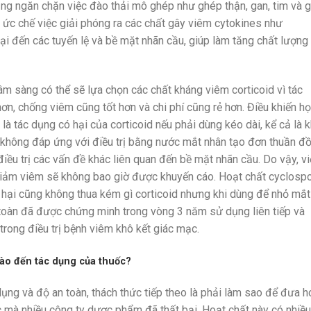
ụng ngăn chặn việc đào thải mô ghép như ghép thận, gan, tim và g
y ức chế việc giải phóng ra các chất gây viêm cytokines như
hại đến các tuyến lệ và bề mặt nhãn cầu, giúp làm tăng chất lượng
lâm sàng có thể sẽ lựa chọn các chất kháng viêm corticoid vì tác
n, chống viêm cũng tốt hơn và chi phí cũng rẻ hơn. Điều khiến họ
là tác dụng có hại của corticoid nếu phải dùng kéo dài, kể cả là k
 không đáp ứng với điều trị bằng nước mắt nhân tạo đơn thuần đ
điều trị các vấn đề khác liên quan đến bề mặt nhãn cầu. Do vậy, v
giảm viêm sẽ không bao giờ được khuyến cáo. Hoạt chất cyclospo
 hại cũng không thua kém gì corticoid nhưng khi dùng để nhỏ mắt 
 toàn đã được chứng minh trong vòng 3 năm sử dụng liên tiếp và
trong điều trị bệnh viêm khô kết giác mạc.
ào đến tác dụng của thuốc?
ụng và độ an toàn, thách thức tiếp theo là phải làm sao để đưa h
 mà nhiều công ty dược phẩm đã thất bại. Hoạt chất này có nhiều