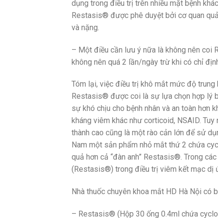
dụng trong điều trị trên nhiều mặt bệnh kh
Restasis® được phê duyệt bởi cơ quan quản
và nặng.
– Một điều cần lưu ý nữa là không nên coi 
không nên quá 2 lần/ngày trừ khi có chỉ địn
Tóm lại, việc điều trị khô mắt mức độ trun
Restasis® được coi là sự lựa chọn hợp lý 
sự khó chịu cho bệnh nhân và an toàn hơn k
kháng viêm khác như corticoid, NSAID. Tuy n
thành cao cũng là một rào cản lớn để sử d
Nam một sản phẩm nhỏ mắt thứ 2 chứa cyclo
quả hơn cả “đàn anh” Restasis®. Trong các 
(Restasis®) trong điều trị viêm kết mạc dị 
Nhà thuốc chuyên khoa mắt HD Hà Nội có b
– Restasis® (Hộp 30 ống 0.4ml chứa cyclos