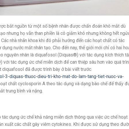
được bắt nguồn từ một số bệnh nhân được chẩn đoán khô mắt dù
 tạo nhưng họ vẫn than phiền là có giảm khô nhưng không hết ngứ
c. Các nhà nhãn khoa khi đó phải hướng đến các hoạt chất có tác
ử dụng nước mắt nhân tạo. Cho đến nay, thế giới mới chỉ có hai ho
eo nguyên nhân là diquafosol (Diquas®) với tác dụng kích thích t
) với tác dụng ức chế miễn dịch để can thiệp sâu hơn vào quá trì
 diquafosol đã được trình bày ở bài viết trước
l-3-diquas-thuoc-dieu-tri-kho-mat-do-lam-tang-tiet-nuoc-va-
 hoạt chất cyclosporin A theo tác dụng và dạng bào chế để thấy 
mắt trung bình và nặng.
ó tác dụng ức chế khả năng miễn dịch thông qua việc ức chế hoạt
ản xuất các chất gây viêm cytokines. Khi được sử dụng theo đư