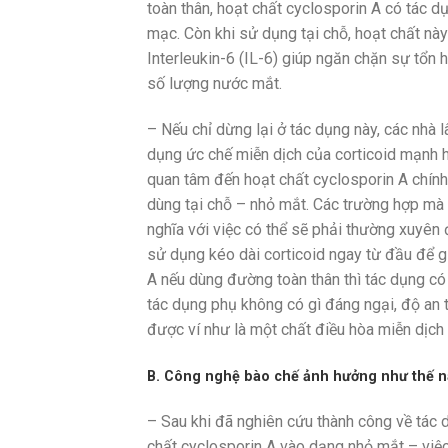
toàn thân, hoạt chất cyclosporin A có tác d
mạc. Còn khi sử dụng tại chỗ, hoạt chất nà
Interleukin-6 (IL-6) giúp ngăn chặn sự tổn 
số lượng nước mắt.
– Nếu chỉ dừng lại ở tác dụng này, các nhà 
dụng ức chế miễn dịch của corticoid mạnh hơ
quan tâm đến hoạt chất cyclosporin A chính 
dùng tại chỗ – nhỏ mắt. Các trường hợp mà
nghĩa với việc có thể sẽ phải thường xuyên 
sử dụng kéo dài corticoid ngay từ đầu để 
A nếu dùng đường toàn thân thì tác dụng có
tác dụng phụ không có gì đáng ngại, độ an
được ví như là một chất điều hòa miễn dịch 
B. Công nghệ bào chế ảnh hưởng như thế n
– Sau khi đã nghiên cứu thành công về tác d
chất cyclosporin A vào dạng nhỏ mắt – việc