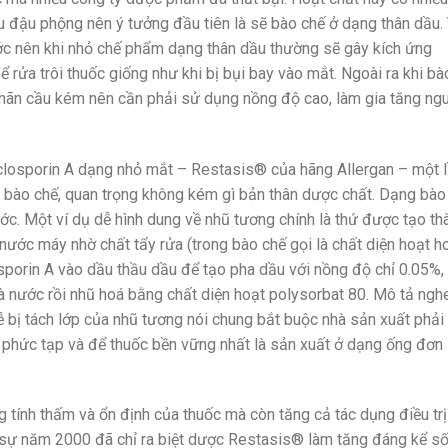
ầu đậu phộng nên ý tưởng đầu tiên là sẽ bào chế ở dạng thân dầu.
ớc nên khi nhỏ chế phẩm dạng thân dầu thường sẽ gây kích ứng
rửa trôi thuốc giống như khi bị bụi bay vào mắt. Ngoài ra khi bà
nhãn cầu kém nên cần phải sử dụng nồng độ cao, làm gia tăng ng
yclosporin A dạng nhỏ mắt – Restasis® của hãng Allergan – một 
hệ bào chế, quan trọng không kém gì bản thân dược chất. Dạng bào
ớc. Một ví dụ dễ hình dung về nhũ tương chính là thứ được tạo th
nước máy nhờ chất tẩy rửa (trong bào chế gọi là chất diện hoạt h
osporin A vào dầu thầu dầu để tạo pha dầu với nồng độ chỉ 0.05%,
à nước rồi nhũ hoá bằng chất diện hoạt polysorbat 80. Mô tả ngh
ễ bị tách lớp của nhũ tương nói chung bắt buộc nhà sản xuất phải
 phức tạp và để thuốc bền vững nhất là sản xuất ở dạng ống đơn 
 tính thấm và ổn định của thuốc mà còn tăng cả tác dụng điều trị
g sự năm 2000 đã chỉ ra biệt dược Restasis® làm tăng đáng kể s