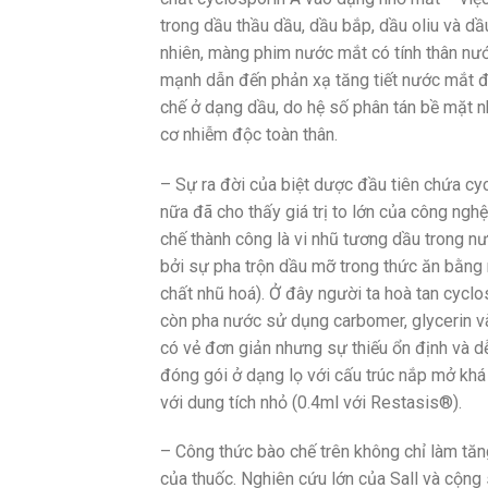
trong dầu thầu dầu, dầu bắp, dầu oliu và d
nhiên, màng phim nước mắt có tính thân nư
mạnh dẫn đến phản xạ tăng tiết nước mắt để 
chế ở dạng dầu, do hệ số phân tán bề mặt 
cơ nhiễm độc toàn thân.
– Sự ra đời của biệt dược đầu tiên chứa c
nữa đã cho thấy giá trị to lớn của công ng
chế thành công là vi nhũ tương dầu trong nư
bởi sự pha trộn dầu mỡ trong thức ăn bằng 
chất nhũ hoá). Ở đây người ta hoà tan cycl
còn pha nước sử dụng carbomer, glycerin v
có vẻ đơn giản nhưng sự thiếu ổn định và d
đóng gói ở dạng lọ với cấu trúc nắp mở khá
với dung tích nhỏ (0.4ml với Restasis®).
– Công thức bào chế trên không chỉ làm tăng
của thuốc. Nghiên cứu lớn của Sall và cộn