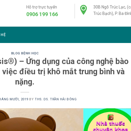
Hỗ trợ trực tuyến
30B Ngõ Trúc Lạc, (
0906 199 166
Trúc Bạch), P. Ba Đìn
 HỆ
BLOG BỆNH HỌC
sis®) – Ứng dụng của công nghệ bào
 việc điều trị khô mắt trung bình và
nặng.
HÁNG MƯỜI, 2019
BY
THS. DS. TRẦN HẢI ĐÔNG