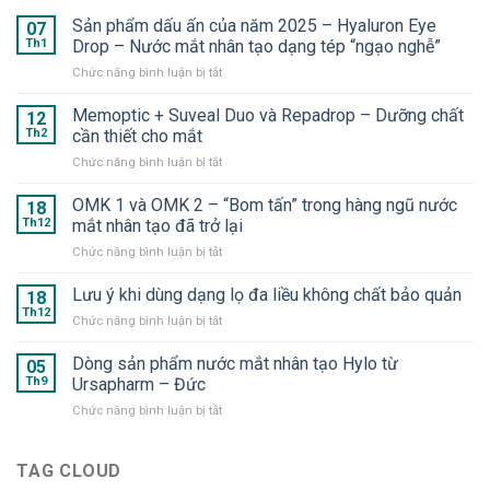
Sản phẩm dấu ấn của năm 2025 – Hyaluron Eye
07
Th1
Drop – Nước mắt nhân tạo dạng tép “ngạo nghễ”
ở
Chức năng bình luận bị tắt
Sản
phẩm
Memoptic + Suveal Duo và Repadrop – Dưỡng chất
12
dấu
Th2
cần thiết cho mắt
ấn
ở
Chức năng bình luận bị tắt
của
Memoptic
năm
+
OMK 1 và OMK 2 – “Bom tấn” trong hàng ngũ nước
2025
18
Suveal
–
Th12
mắt nhân tạo đã trở lại
Duo
Hyaluron
ở
Chức năng bình luận bị tắt
và
Eye
OMK
Repadrop
Drop
1
Lưu ý khi dùng dạng lọ đa liều không chất bảo quản
–
18
–
và
Dưỡng
Th12
Nước
ở
Chức năng bình luận bị tắt
OMK
chất
mắt
Lưu
2
cần
nhân
ý
Dòng sản phẩm nước mắt nhân tạo Hylo từ
–
05
thiết
tạo
khi
Th9
Ursapharm – Đức
“Bom
cho
dạng
dùng
tấn”
mắt
tép
ở
Chức năng bình luận bị tắt
dạng
trong
“ngạo
Dòng
lọ
hàng
nghễ”
sản
đa
ngũ
phẩm
TAG CLOUD
liều
nước
nước
không