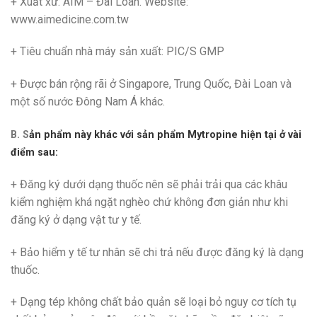
+ Xuất xứ: AIM – Đài Loan. Website:
www.aimedicine.com.tw
+ Tiêu chuẩn nhà máy sản xuất: PIC/S GMP
+ Được bán rộng rãi ở Singapore, Trung Quốc, Đài Loan và
một số nước Đông Nam Á khác.
B. S
ản phẩm này khác với sản phẩm Mytropine hiện tại ở vài
điểm sau:
+ Đăng ký dưới dạng thuốc nên sẽ phải trải qua các khâu
kiểm nghiệm khá ngặt nghèo chứ không đơn giản như khi
đăng ký ở dạng vật tư y tế.
+ Bảo hiểm y tế tư nhân sẽ chi trả nếu được đăng ký là dạng
thuốc.
+ Dạng tép không chất bảo quản sẽ loại bỏ nguy cơ tích tụ