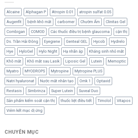
mắt
mắt
chất
nhân
nhân
bảo
tạo
Alcaine
Alphagan P
Atropin 0.01
atropin sulfat 0.05
tạo
quản
đã
Hylo
Augenfit
bệnh khô mắt
carbomer
Chườm Ấm
Clinitas Gel
trở
từ
lại
Ursapharm
Combigan
COMOD
Các thuốc điều trị bệnh glaucoma
cận thị
–
Đức
Ds. Trần Hải Đông
Eyegiene
Genteal GEL
Hycob
Hydrelo
Hye
HyloGel
Hylo Night
Hạ nhãn áp
Kháng sinh nhỏ mắt
Khô mắt
Khô mắt sau Lasik
Liposic Gel
Lutein
Memoptic
Myatro
MYODROPS
Mytropine
Mytropine PLUS
Natri hyaluronat
Nước mắt nhân tạo
Omk 1
Optavid
Restasis
Simbrinza
Super Lutein
Suveal Duo
Sản phẩm kiểm soát cận thị
thuốc liệt điều tiết
Timolol
Vitapos
Viêm kết mạc dị ứng
CHUYÊN MỤC