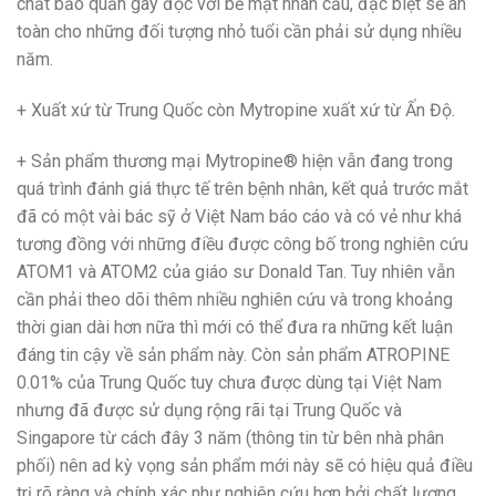
chất bảo quản gây độc với bề mặt nhãn cầu, đặc biệt sẽ an
toàn cho những đối tượng nhỏ tuổi cần phải sử dụng nhiều
năm.
+ Xuất xứ từ Trung Quốc còn Mytropine xuất xứ từ Ấn Độ.
+ Sản phẩm thương mại Mytropine® hiện vẫn đang trong
quá trình đánh giá thực tế trên bệnh nhân, kết quả trước mắt
đã có một vài bác sỹ ở Việt Nam báo cáo và có vẻ như khá
tương đồng với những điều được công bố trong nghiên cứu
ATOM1 và ATOM2 của giáo sư Donald Tan. Tuy nhiên vẫn
cần phải theo dõi thêm nhiều nghiên cứu và trong khoảng
thời gian dài hơn nữa thì mới có thể đưa ra những kết luận
đáng tin cậy về sản phẩm này. Còn sản phẩm ATROPINE
0.01% của Trung Quốc tuy chưa được dùng tại Việt Nam
nhưng đã được sử dụng rộng rãi tại Trung Quốc và
Singapore từ cách đây 3 năm (thông tin từ bên nhà phân
phối) nên ad kỳ vọng sản phẩm mới này sẽ có hiệu quả điều
trị rõ ràng và chính xác như nghiên cứu hơn bởi chất lượng