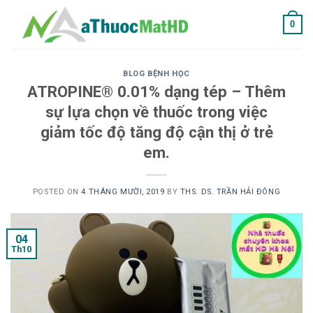
Skip
0
to
content
BLOG BỆNH HỌC
ATROPINE® 0.01% dạng tép – Thêm
sự lựa chọn về thuốc trong việc
giảm tốc độ tăng độ cận thị ở trẻ
em.
POSTED ON
4 THÁNG MƯỜI, 2019
BY
THS. DS. TRẦN HẢI ĐÔNG
04
Th10