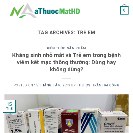
Skip
0
to
content
TAG ARCHIVES:
TRẺ EM
KIẾN THỨC SẢN PHẨM
Kháng sinh nhỏ mắt và Trẻ em trong bệnh
viêm kết mạc thông thường: Dùng hay
không dùng?
POSTED ON
15 THÁNG TÁM, 2019
BY
THS. DS. TRẦN HẢI ĐÔNG
15
Th8