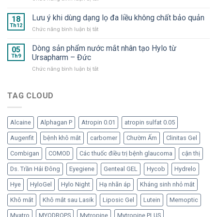
Eye
OMK
Repadrop
Drop
1
Lưu ý khi dùng dạng lọ đa liều không chất bảo quản
–
18
–
và
Dưỡng
Th12
Nước
ở
Chức năng bình luận bị tắt
OMK
chất
mắt
Lưu
2
cần
nhân
ý
Dòng sản phẩm nước mắt nhân tạo Hylo từ
–
05
thiết
tạo
khi
Th9
Ursapharm – Đức
“Bom
cho
dạng
dùng
tấn”
mắt
tép
ở
Chức năng bình luận bị tắt
dạng
trong
“ngạo
Dòng
lọ
hàng
nghễ”
sản
đa
ngũ
phẩm
TAG CLOUD
liều
nước
nước
không
mắt
mắt
chất
nhân
nhân
bảo
tạo
Alcaine
Alphagan P
Atropin 0.01
atropin sulfat 0.05
tạo
quản
đã
Hylo
Augenfit
bệnh khô mắt
carbomer
Chườm Ấm
Clinitas Gel
trở
từ
lại
Ursapharm
Combigan
COMOD
Các thuốc điều trị bệnh glaucoma
cận thị
–
Đức
Ds. Trần Hải Đông
Eyegiene
Genteal GEL
Hycob
Hydrelo
Hye
HyloGel
Hylo Night
Hạ nhãn áp
Kháng sinh nhỏ mắt
Khô mắt
Khô mắt sau Lasik
Liposic Gel
Lutein
Memoptic
Myatro
MYODROPS
Mytropine
Mytropine PLUS