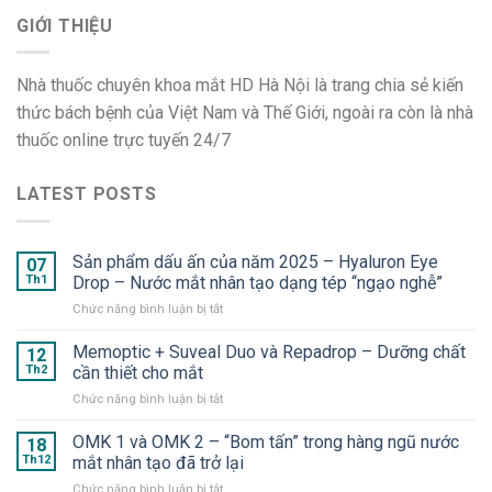
GIỚI THIỆU
Nhà thuốc chuyên khoa mắt HD Hà Nội là trang chia sẻ kiến
thức bách bệnh của Việt Nam và Thế Giới, ngoài ra còn là nhà
thuốc online trực tuyến 24/7
LATEST POSTS
Sản phẩm dấu ấn của năm 2025 – Hyaluron Eye
07
Th1
Drop – Nước mắt nhân tạo dạng tép “ngạo nghễ”
ở
Chức năng bình luận bị tắt
Sản
phẩm
Memoptic + Suveal Duo và Repadrop – Dưỡng chất
12
dấu
Th2
cần thiết cho mắt
ấn
ở
Chức năng bình luận bị tắt
của
Memoptic
năm
+
OMK 1 và OMK 2 – “Bom tấn” trong hàng ngũ nước
2025
18
Suveal
–
Th12
mắt nhân tạo đã trở lại
Duo
Hyaluron
ở
Chức năng bình luận bị tắt
và