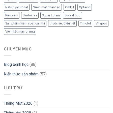
Natri hyaluronat
Nước mắt nhân tạo
Omk 1
Optavid
Restasis
Simbrinza
Super Lutein
Suveal Duo
Sản phẩm kiểm soát cận thị
thuốc liệt điều tiết
Timolol
Vitapos
Viêm kết mạc dị ứng
CHUYÊN MỤC
Blog bệnh học
(88)
Kiến thức sản phẩm
(57)
LƯU TRỮ
Tháng Một 2026
(1)
Tháng Hai 2025
(1)