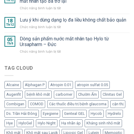
Th12
mắt nhân tạo đã trở lại
Duo
Hyaluron
ở
Chức năng bình luận bị tắt
và
Eye
OMK
Repadrop
Drop
1
Lưu ý khi dùng dạng lọ đa liều không chất bảo quản
–
18
–
và
Dưỡng
Th12
Nước
ở
Chức năng bình luận bị tắt
OMK
chất
mắt
Lưu
2
cần
nhân
ý
Dòng sản phẩm nước mắt nhân tạo Hylo từ
–
05
thiết
tạo
khi
Th9
Ursapharm – Đức
“Bom
cho
dạng
dùng
tấn”
mắt
tép
ở
Chức năng bình luận bị tắt
dạng
trong
“ngạo
Dòng
lọ
hàng
nghễ”
sản
đa
ngũ
phẩm
TAG CLOUD
liều
nước
nước
không
mắt
mắt
chất
nhân
nhân
bảo
tạo
Alcaine
Alphagan P
Atropin 0.01
atropin sulfat 0.05
tạo
quản
đã
Hylo
Augenfit
bệnh khô mắt
carbomer
Chườm Ấm
Clinitas Gel
trở
từ
lại
Ursapharm
Combigan
COMOD
Các thuốc điều trị bệnh glaucoma
cận thị
–
Đức
Ds. Trần Hải Đông
Eyegiene
Genteal GEL
Hycob
Hydrelo
Hye
HyloGel
Hylo Night
Hạ nhãn áp
Kháng sinh nhỏ mắt
Khô mắt
Khô mắt sau Lasik
Liposic Gel
Lutein
Memoptic