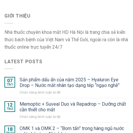
GIỚI THIỆU
Nhà thuốc chuyên khoa mắt HD Hà Nội là trang chia sẻ kiến
thức bách bệnh của Việt Nam và Thế Giới, ngoài ra còn là nhà
thuốc online trực tuyến 24/7
LATEST POSTS
Sản phẩm dấu ấn của năm 2025 – Hyaluron Eye
07
Th1
Drop – Nước mắt nhân tạo dạng tép “ngạo nghễ”
ở
Chức năng bình luận bị tắt
Sản
phẩm
Memoptic + Suveal Duo và Repadrop – Dưỡng chất
12
dấu
Th2
cần thiết cho mắt
ấn
ở
Chức năng bình luận bị tắt
của
Memoptic
năm
+
OMK 1 và OMK 2 – “Bom tấn” trong hàng ngũ nước
2025
18
Suveal
–