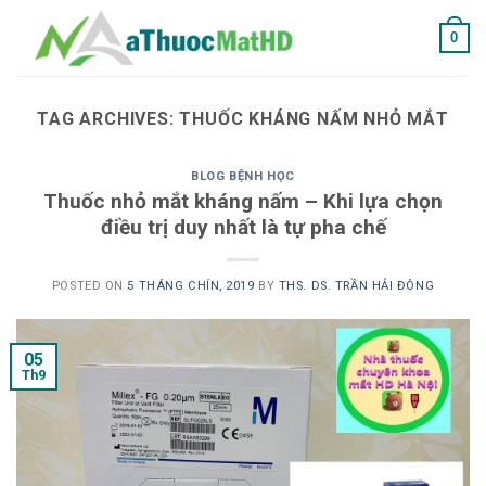
Skip
0
to
content
TAG ARCHIVES:
THUỐC KHÁNG NẤM NHỎ MẮT
BLOG BỆNH HỌC
Thuốc nhỏ mắt kháng nấm – Khi lựa chọn
điều trị duy nhất là tự pha chế
POSTED ON
5 THÁNG CHÍN, 2019
BY
THS. DS. TRẦN HẢI ĐÔNG
05
Th9