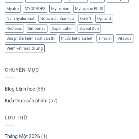
Myatro
MYODROPS
Mytropine
Mytropine PLUS
Natri hyaluronat
Nước mắt nhân tạo
Omk 1
Optavid
Restasis
Simbrinza
Super Lutein
Suveal Duo
Sản phẩm kiểm soát cận thị
thuốc liệt điều tiết
Timolol
Vitapos
Viêm kết mạc dị ứng
CHUYÊN MỤC
Blog bệnh học
(88)
Kiến thức sản phẩm
(57)
LƯU TRỮ
Tháng Một 2026
(1)