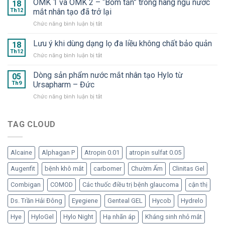
OMK 1 và OMK 2 – “Bom tấn” trong hàng ngũ nước
2025
18
Suveal
–
Th12
mắt nhân tạo đã trở lại
Duo
Hyaluron
ở
Chức năng bình luận bị tắt
và
Eye
OMK
Repadrop
Drop
1
Lưu ý khi dùng dạng lọ đa liều không chất bảo quản
–
18
–
và
Dưỡng
Th12
Nước
ở
Chức năng bình luận bị tắt
OMK
chất
mắt
Lưu
2
cần
nhân
ý
Dòng sản phẩm nước mắt nhân tạo Hylo từ
–
05
thiết
tạo
khi
Th9
Ursapharm – Đức
“Bom
cho
dạng
dùng
tấn”
mắt
tép
ở
Chức năng bình luận bị tắt
dạng
trong
“ngạo
Dòng
lọ
hàng
nghễ”
sản
đa
ngũ
phẩm
TAG CLOUD
liều
nước
nước
không
mắt
mắt
chất
nhân
nhân
bảo
tạo
Alcaine
Alphagan P
Atropin 0.01
atropin sulfat 0.05
tạo
quản
đã
Hylo
Augenfit
bệnh khô mắt
carbomer
Chườm Ấm
Clinitas Gel
trở
từ
lại
Ursapharm
Combigan
COMOD
Các thuốc điều trị bệnh glaucoma
cận thị
–
Đức
Ds. Trần Hải Đông
Eyegiene
Genteal GEL
Hycob
Hydrelo
Hye
HyloGel
Hylo Night
Hạ nhãn áp
Kháng sinh nhỏ mắt