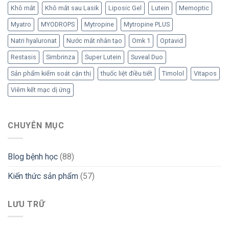
Khô mắt
Khô mắt sau Lasik
Liposic Gel
Lutein
Memoptic
Myatro
MYODROPS
Mytropine
Mytropine PLUS
Natri hyaluronat
Nước mắt nhân tạo
Omk 1
Optavid
Restasis
Simbrinza
Super Lutein
Suveal Duo
Sản phẩm kiểm soát cận thị
thuốc liệt điều tiết
Timolol
Vitapos
Viêm kết mạc dị ứng
CHUYÊN MỤC
Blog bệnh học
(88)
Kiến thức sản phẩm
(57)
LƯU TRỮ