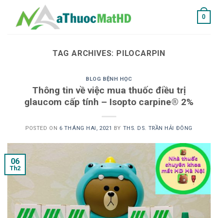
Skip
0
to
content
TAG ARCHIVES:
PILOCARPIN
BLOG BỆNH HỌC
Thông tin về việc mua thuốc điều trị
glaucom cấp tính – Isopto carpine® 2%
POSTED ON
6 THÁNG HAI, 2021
BY
THS. DS. TRẦN HẢI ĐÔNG
06
Th2