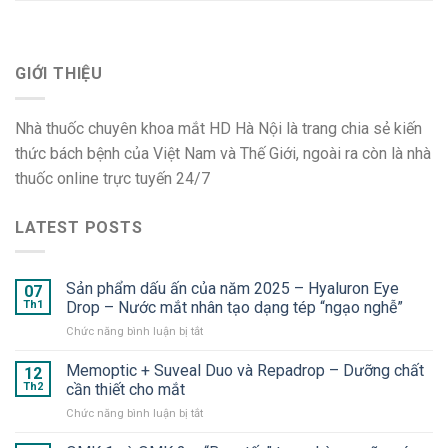
GIỚI THIỆU
Nhà thuốc chuyên khoa mắt HD Hà Nội là trang chia sẻ kiến
thức bách bệnh của Việt Nam và Thế Giới, ngoài ra còn là nhà
thuốc online trực tuyến 24/7
LATEST POSTS
Sản phẩm dấu ấn của năm 2025 – Hyaluron Eye
07
Th1
Drop – Nước mắt nhân tạo dạng tép “ngạo nghễ”
ở
Chức năng bình luận bị tắt
Sản
phẩm
Memoptic + Suveal Duo và Repadrop – Dưỡng chất
12
dấu
Th2
cần thiết cho mắt
ấn
ở
Chức năng bình luận bị tắt
của
Memoptic
năm
+