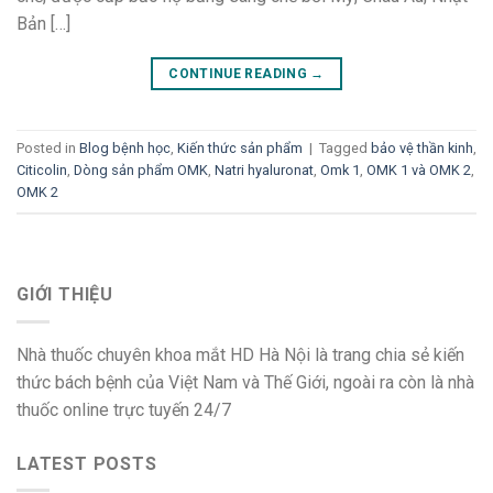
Bản […]
CONTINUE READING
→
Posted in
Blog bệnh học
,
Kiến thức sản phẩm
|
Tagged
bảo vệ thần kinh
,
Citicolin
,
Dòng sản phẩm OMK
,
Natri hyaluronat
,
Omk 1
,
OMK 1 và OMK 2
,
OMK 2
GIỚI THIỆU
Nhà thuốc chuyên khoa mắt HD Hà Nội là trang chia sẻ kiến
thức bách bệnh của Việt Nam và Thế Giới, ngoài ra còn là nhà
thuốc online trực tuyến 24/7
LATEST POSTS