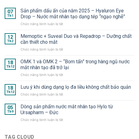
Sản phẩm dấu ấn của năm 2025 – Hyaluron Eye
07
Th1
Drop – Nước mắt nhân tạo dạng tép “ngạo nghễ”
ở
Chức năng bình luận bị tắt
Sản
phẩm
Memoptic + Suveal Duo và Repadrop – Dưỡng chất
12
dấu
Th2
cần thiết cho mắt
ấn
ở
Chức năng bình luận bị tắt
của
Memoptic
năm
+
OMK 1 và OMK 2 – “Bom tấn” trong hàng ngũ nước
2025
18
Suveal
–
Th12
mắt nhân tạo đã trở lại
Duo
Hyaluron
ở
Chức năng bình luận bị tắt
và
Eye
OMK
Repadrop
Drop
1
Lưu ý khi dùng dạng lọ đa liều không chất bảo quản
–
18
–
và
Dưỡng
Th12
Nước
ở
Chức năng bình luận bị tắt
OMK
chất
mắt
Lưu
2
cần
nhân
ý
Dòng sản phẩm nước mắt nhân tạo Hylo từ
–
05
thiết
tạo
khi
Th9
Ursapharm – Đức
“Bom
cho
dạng
dùng
tấn”
mắt
tép
ở
Chức năng bình luận bị tắt
dạng
trong
“ngạo
Dòng
lọ
hàng
nghễ”
sản
đa
ngũ
phẩm
TAG CLOUD
liều
nước