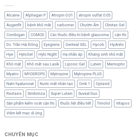
nước
không
mắt
mắt
chất
nhân
nhân
bảo
tạo
Alcaine
Alphagan P
Atropin 0.01
atropin sulfat 0.05
tạo
quản
đã
Hylo
Augenfit
bệnh khô mắt
carbomer
Chườm Ấm
Clinitas Gel
trở
từ
lại
Ursapharm
Combigan
COMOD
Các thuốc điều trị bệnh glaucoma
cận thị
–
Đức
Ds. Trần Hải Đông
Eyegiene
Genteal GEL
Hycob
Hydrelo
Hye
HyloGel
Hylo Night
Hạ nhãn áp
Kháng sinh nhỏ mắt
Khô mắt
Khô mắt sau Lasik
Liposic Gel
Lutein
Memoptic
Myatro
MYODROPS
Mytropine
Mytropine PLUS
Natri hyaluronat
Nước mắt nhân tạo
Omk 1
Optavid
Restasis
Simbrinza
Super Lutein
Suveal Duo
Sản phẩm kiểm soát cận thị
thuốc liệt điều tiết
Timolol
Vitapos
Viêm kết mạc dị ứng
CHUYÊN MỤC