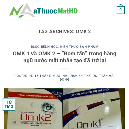
Skip
0
to
content
TAG ARCHIVES:
OMK 2
BLOG BỆNH HỌC
,
KIẾN THỨC SẢN PHẨM
OMK 1 và OMK 2 – “Bom tấn” trong hàng
ngũ nước mắt nhân tạo đã trở lại
POSTED ON
18 THÁNG MƯỜI HAI, 2024
BY
THS. DS. TRẦN HẢI
ĐÔNG
18
Th12