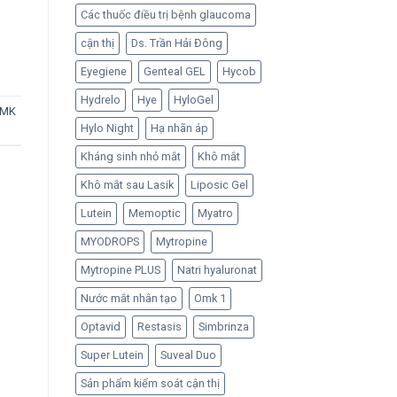
Các thuốc điều trị bệnh glaucoma
cận thị
Ds. Trần Hải Đông
Eyegiene
Genteal GEL
Hycob
Hydrelo
Hye
HyloGel
MK
Hylo Night
Hạ nhãn áp
Kháng sinh nhỏ mắt
Khô mắt
Khô mắt sau Lasik
Liposic Gel
Lutein
Memoptic
Myatro
MYODROPS
Mytropine
Mytropine PLUS
Natri hyaluronat
Nước mắt nhân tạo
Omk 1
Optavid
Restasis
Simbrinza
Super Lutein
Suveal Duo
Sản phẩm kiểm soát cận thị