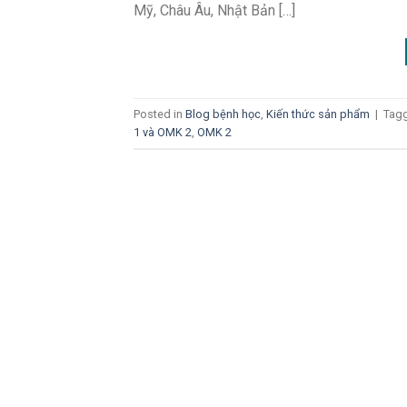
Mỹ, Châu Âu, Nhật Bản […]
Posted in
Blog bệnh học
,
Kiến thức sản phẩm
|
Tag
1 và OMK 2
,
OMK 2