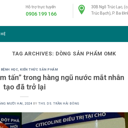
Hỗ trợ trực tuyến
30B Ngõ Trúc Lạc, (
0906 199 166
Trúc Bạch), P. Ba Đìn
 HỆ
TAG ARCHIVES:
DÒNG SẢN PHẨM OMK
 BỆNH HỌC
,
KIẾN THỨC SẢN PHẨM
m tấn” trong hàng ngũ nước mắt nhân
tạo đã trở lại
ÁNG MƯỜI HAI, 2024
BY
THS. DS. TRẦN HẢI ĐÔNG