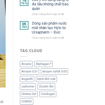
18
dạng
cần
và
Th12
đa liều không chất bảo
tép
thiết
OMK
quản
“ngạo
cho
2
nghễ”
mắt
ở
Chức năng bình luận bị tắt
–
Lưu
“Bom
ý
tấn”
Dòng sản phẩm nước
05
khi
trong
Th9
mắt nhân tạo Hylo từ
dùng
hàng
Ursapharm – Đức
dạng
ngũ
ở
Chức năng bình luận bị tắt
lọ
nước
Dòng
đa
mắt
sản
liều
nhân
phẩm
không
TAG CLOUD
tạo
nước
chất
đã
mắt
bảo
trở
nhân
quản
lại
Alcaine
Alphagan P
tạo
Hylo
Atropin 0.01
atropin sulfat 0.05
từ
Ursapharm
Augenfit
bệnh khô mắt
–
Đức
carbomer
Chườm Ấm
Clinitas Gel
Combigan
i
COMOD
ởi