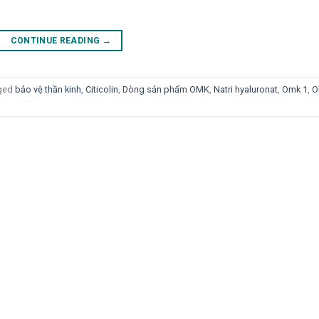
CONTINUE READING
→
ged
bảo vệ thần kinh
,
Citicolin
,
Dòng sản phẩm OMK
,
Natri hyaluronat
,
Omk 1
,
O