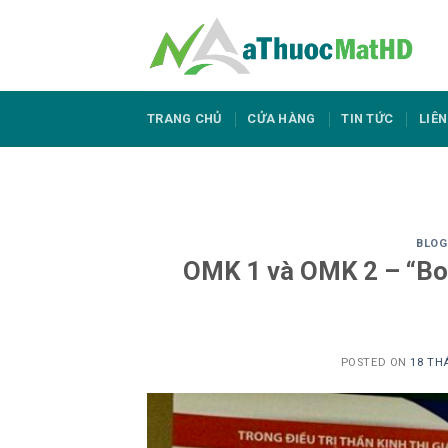
Skip
to
content
TRANG CHỦ
CỬA HÀNG
TIN TỨC
LIÊN
BLOG
OMK 1 và OMK 2 – “Bo
POSTED ON
18 TH