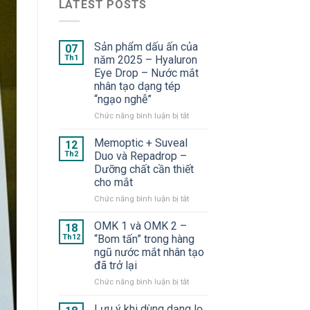
LATEST POSTS
Sản phẩm dấu ấn của
07
Th1
năm 2025 – Hyaluron
Eye Drop – Nước mắt
nhân tạo dạng tép
“ngạo nghễ”
ở
Chức năng bình luận bị tắt
Sản
phẩm
Memoptic + Suveal
12
dấu
Th2
Duo và Repadrop –
ấn
Dưỡng chất cần thiết
của
cho mắt
năm
2025
ở
Chức năng bình luận bị tắt
–
Memoptic
Hyaluron
+
OMK 1 và OMK 2 –
18
Eye
Suveal
Th12
“Bom tấn” trong hàng
Drop
Duo
ngũ nước mắt nhân tạo
–
và
đã trở lại
Nước
Repadrop
mắt
–
ở
Chức năng bình luận bị tắt
nhân
Dưỡng
OMK
tạo
chất
1
Lưu ý khi dùng dạng lọ