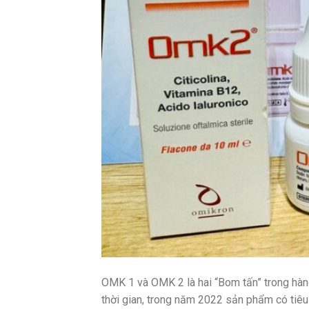
OMK 1 và OMK 2 là hai “Bom tấn” trong hàng
thời gian, trong năm 2022 sản phẩm có tiê