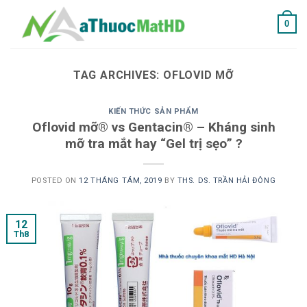
Skip
0
to
content
TAG ARCHIVES:
OFLOVID MỠ
KIẾN THỨC SẢN PHẨM
Oflovid mỡ® vs Gentacin® – Kháng sinh
mỡ tra mắt hay “Gel trị sẹo” ?
POSTED ON
12 THÁNG TÁM, 2019
BY
THS. DS. TRẦN HẢI ĐÔNG
12
Th8