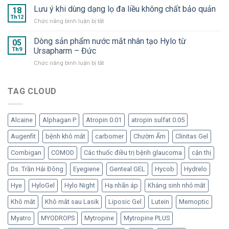
Drop
1
Lưu ý khi dùng dạng lọ đa liều không chất bảo quản
–
18
–
và
Dưỡng
Th12
Nước
ở
Chức năng bình luận bị tắt
OMK
chất
mắt
Lưu
2
cần
nhân
ý
Dòng sản phẩm nước mắt nhân tạo Hylo từ
–
05
thiết
tạo
khi
Th9
Ursapharm – Đức
“Bom
cho
dạng
dùng
tấn”
mắt
tép
ở
Chức năng bình luận bị tắt
dạng
trong
“ngạo
Dòng
lọ
hàng
nghễ”
sản
đa
ngũ
phẩm
TAG CLOUD
liều
nước
nước
không
mắt
mắt
chất
nhân
nhân
bảo
tạo
Alcaine
Alphagan P
Atropin 0.01
atropin sulfat 0.05
tạo
quản
đã
Hylo
Augenfit
bệnh khô mắt
carbomer
Chườm Ấm
Clinitas Gel
trở
từ
lại
Ursapharm
Combigan
COMOD
Các thuốc điều trị bệnh glaucoma
cận thị
–
Đức
Ds. Trần Hải Đông
Eyegiene
Genteal GEL
Hycob
Hydrelo
Hye
HyloGel
Hylo Night
Hạ nhãn áp
Kháng sinh nhỏ mắt
Khô mắt
Khô mắt sau Lasik
Liposic Gel
Lutein
Memoptic
Myatro
MYODROPS
Mytropine
Mytropine PLUS