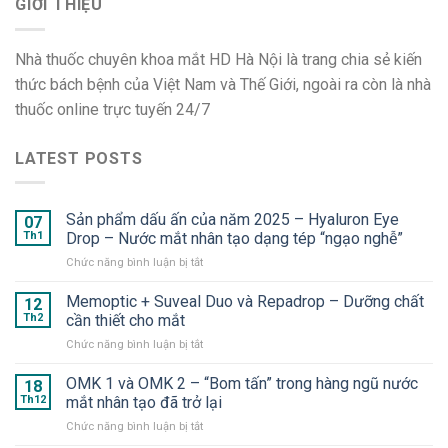
GIỚI THIỆU
Nhà thuốc chuyên khoa mắt HD Hà Nội là trang chia sẻ kiến
thức bách bệnh của Việt Nam và Thế Giới, ngoài ra còn là nhà
thuốc online trực tuyến 24/7
LATEST POSTS
Sản phẩm dấu ấn của năm 2025 – Hyaluron Eye
07
Th1
Drop – Nước mắt nhân tạo dạng tép “ngạo nghễ”
ở
Chức năng bình luận bị tắt
Sản
phẩm
Memoptic + Suveal Duo và Repadrop – Dưỡng chất
12
dấu
Th2
cần thiết cho mắt
ấn
ở
Chức năng bình luận bị tắt
của
Memoptic
năm
+
OMK 1 và OMK 2 – “Bom tấn” trong hàng ngũ nước
2025
18
Suveal
–
Th12
mắt nhân tạo đã trở lại
Duo
Hyaluron
ở
Chức năng bình luận bị tắt
và
Eye
OMK
Repadrop