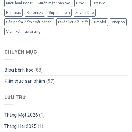
Natri hyaluronat
Nước mắt nhân tạo
Omk 1
Optavid
Restasis
Simbrinza
Super Lutein
Suveal Duo
Sản phẩm kiểm soát cận thị
thuốc liệt điều tiết
Timolol
Vitapos
Viêm kết mạc dị ứng
CHUYÊN MỤC
Blog bệnh học
(88)
Kiến thức sản phẩm
(57)
LƯU TRỮ
Tháng Một 2026
(1)
Tháng Hai 2025
(1)