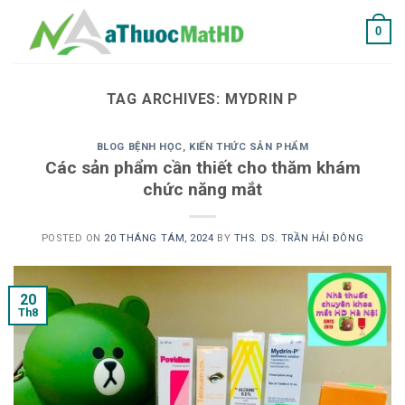
Skip
0
to
content
TAG ARCHIVES:
MYDRIN P
BLOG BỆNH HỌC
,
KIẾN THỨC SẢN PHẨM
Các sản phẩm cần thiết cho thăm khám
chức năng mắt
POSTED ON
20 THÁNG TÁM, 2024
BY
THS. DS. TRẦN HẢI ĐÔNG
20
Th8