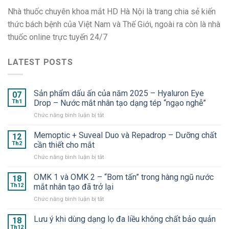
Nhà thuốc chuyên khoa mắt HD Hà Nội là trang chia sẻ kiến
thức bách bệnh của Việt Nam và Thế Giới, ngoài ra còn là nhà
thuốc online trực tuyến 24/7
LATEST POSTS
Sản phẩm dấu ấn của năm 2025 – Hyaluron Eye
07
Th1
Drop – Nước mắt nhân tạo dạng tép “ngạo nghễ”
ở
Chức năng bình luận bị tắt
Sản
phẩm
Memoptic + Suveal Duo và Repadrop – Dưỡng chất
12
dấu
Th2
cần thiết cho mắt
ấn
ở
Chức năng bình luận bị tắt
của
Memoptic
năm
+
OMK 1 và OMK 2 – “Bom tấn” trong hàng ngũ nước
2025
18
Suveal
–
Th12
mắt nhân tạo đã trở lại
Duo
Hyaluron
ở
Chức năng bình luận bị tắt
và
Eye
OMK
Repadrop
Drop
1
Lưu ý khi dùng dạng lọ đa liều không chất bảo quản
–
18
–
và
Dưỡng
Th12
Nước