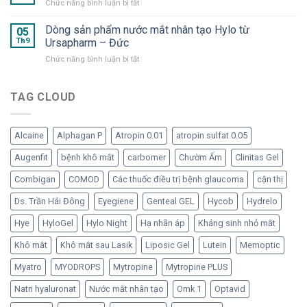
ở
Chức năng bình luận bị tắt
OMK
chất
mắt
Lưu
2
cần
nhân
ý
Dòng sản phẩm nước mắt nhân tạo Hylo từ
–
05
thiết
tạo
khi
Th9
Ursapharm – Đức
“Bom
cho
dạng
dùng
tấn”
mắt
tép
ở
Chức năng bình luận bị tắt
dạng
trong
“ngạo
Dòng
lọ
hàng
nghễ”
sản
đa
ngũ
phẩm
TAG CLOUD
liều
nước
nước
không
mắt
mắt
chất
nhân
nhân
bảo
tạo
Alcaine
Alphagan P
Atropin 0.01
atropin sulfat 0.05
tạo
quản
đã
Hylo
Augenfit
bệnh khô mắt
carbomer
Chườm Ấm
Clinitas Gel
trở
từ
lại
Ursapharm
Combigan
COMOD
Các thuốc điều trị bệnh glaucoma
cận thị
–
Đức
Ds. Trần Hải Đông
Eyegiene
Genteal GEL
Hycob
Hydrelo
Hye
HyloGel
Hylo Night
Hạ nhãn áp
Kháng sinh nhỏ mắt
Khô mắt
Khô mắt sau Lasik
Liposic Gel
Lutein
Memoptic
Myatro
MYODROPS
Mytropine
Mytropine PLUS
Natri hyaluronat
Nước mắt nhân tạo
Omk 1
Optavid