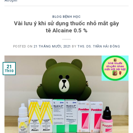
Atropin
BLOG BỆNH HỌC
Vài lưu ý khi sử dụng thuốc nhỏ mắt gây
tê Alcaine 0.5 %
POSTED ON
21 THÁNG MƯỜI, 2021
BY
THS. DS. TRẦN HẢI ĐÔNG
21
Th10