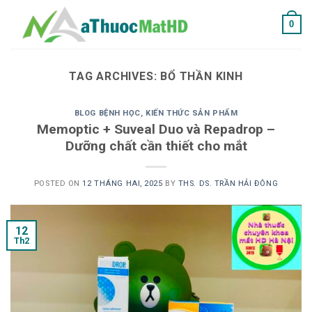
Skip
0
to
content
TAG ARCHIVES:
BỔ THẦN KINH
BLOG BỆNH HỌC
,
KIẾN THỨC SẢN PHẨM
Memoptic + Suveal Duo và Repadrop –
Dưỡng chất cần thiết cho mắt
POSTED ON
12 THÁNG HAI, 2025
BY
THS. DS. TRẦN HẢI ĐÔNG
12
Th2