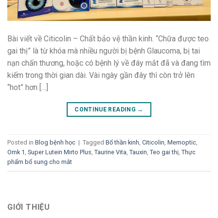
Bài viết về Citicolin – Chất bảo vệ thần kinh. “Chữa được teo
gai thị” là từ khóa mà nhiều người bị bệnh Glaucoma, bị tai
nạn chấn thương, hoặc có bệnh lý về đáy mắt đã và đang tìm
kiếm trong thời gian dài. Vài ngày gần đây thì còn trở lên
“hot” hơn […]
CONTINUE READING
→
Posted in
Blog bệnh học
|
Tagged
Bổ thần kinh
,
Citicolin
,
Memoptic
,
Omk 1
,
Super Lutein Mirto Plus
,
Taurine Vita
,
Tauxin
,
Teo gai thị
,
Thực
phẩm bổ sung cho mắt
GIỚI THIỆU