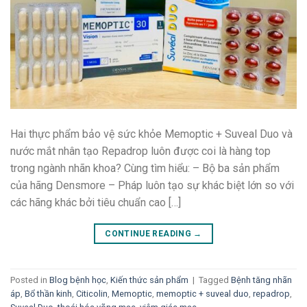
Hai thực phẩm bảo vệ sức khỏe Memoptic + Suveal Duo và
nước mắt nhân tạo Repadrop luôn được coi là hàng top
trong ngành nhãn khoa? Cùng tìm hiểu: – Bộ ba sản phẩm
của hãng Densmore – Pháp luôn tạo sự khác biệt lớn so với
các hãng khác bởi tiêu chuẩn cao […]
CONTINUE READING
→
Posted in
Blog bệnh học
,
Kiến thức sản phẩm
|
Tagged
Bệnh tăng nhãn
áp
,
Bổ thần kinh
,
Citicolin
,
Memoptic
,
memoptic + suveal duo
,
repadrop
,