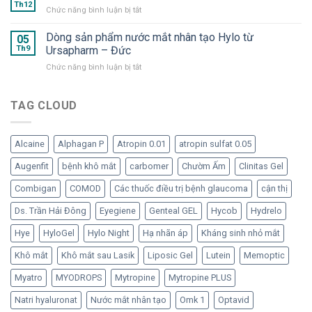
và
Dưỡng
Th12
Nước
ở
Chức năng bình luận bị tắt
OMK
chất
mắt
Lưu
2
cần
nhân
ý
Dòng sản phẩm nước mắt nhân tạo Hylo từ
–
05
thiết
tạo
khi
Th9
Ursapharm – Đức
“Bom
cho
dạng
dùng
tấn”
mắt
tép
ở
Chức năng bình luận bị tắt
dạng
trong
“ngạo
Dòng
lọ
hàng
nghễ”
sản
đa
ngũ
phẩm
TAG CLOUD
liều
nước
nước
không
mắt
mắt
chất
nhân
nhân
bảo
tạo
Alcaine
Alphagan P
Atropin 0.01
atropin sulfat 0.05
tạo
quản
đã
Hylo
Augenfit
bệnh khô mắt
carbomer
Chườm Ấm
Clinitas Gel
trở
từ
lại
Ursapharm
Combigan
COMOD
Các thuốc điều trị bệnh glaucoma
cận thị
–
Đức
Ds. Trần Hải Đông
Eyegiene
Genteal GEL
Hycob
Hydrelo
Hye
HyloGel
Hylo Night
Hạ nhãn áp
Kháng sinh nhỏ mắt
Khô mắt
Khô mắt sau Lasik
Liposic Gel
Lutein
Memoptic
Myatro
MYODROPS
Mytropine
Mytropine PLUS
Natri hyaluronat
Nước mắt nhân tạo
Omk 1
Optavid