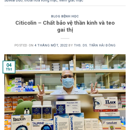
Suveal Duo
,
thoái hóa võng mạc
,
viêm giác mạc
BLOG BỆNH HỌC
Citicolin – Chất bảo vệ thần kinh và teo
gai thị
POSTED ON
4 THÁNG MỘT, 2022
BY
THS. DS. TRẦN HẢI ĐÔNG
04
Th1