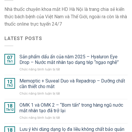
Nhà thuốc chuyên khoa mắt HD Hà Nội là trang chia sẻ kiến
thức bách bệnh của Việt Nam và Thế Giới, ngoài ra còn là nhà
thuốc online trực tuyến 24/7
LATEST POSTS
Sản phẩm dấu ấn của năm 2025 – Hyaluron Eye
07
Th1
Drop – Nước mắt nhân tạo dạng tép “ngạo nghễ”
ở
Chức năng bình luận bị tắt
Sản
phẩm
Memoptic + Suveal Duo và Repadrop – Dưỡng chất
12
dấu
Th2
cần thiết cho mắt
ấn
ở
Chức năng bình luận bị tắt
của
Memoptic
năm
+
OMK 1 và OMK 2 – “Bom tấn” trong hàng ngũ nước
2025
18
Suveal
–
Th12
mắt nhân tạo đã trở lại
Duo
Hyaluron
ở
Chức năng bình luận bị tắt
và
Eye
OMK
Repadrop
Drop
1
Lưu ý khi dùng dạng lọ đa liều không chất bảo quản
–
18
–