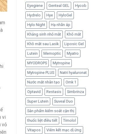
Eyegiene
Genteal GEL
Hycob
Hydrelo
Hye
HyloGel
Nam
Hylo Night
Hạ nhãn áp
là
Kháng sinh nhỏ mắt
Khô mắt
Khô mắt sau Lasik
Liposic Gel
Lutein
Memoptic
Myatro
MYODROPS
Mytropine
hi
Mytropine PLUS
Natri hyaluronat
Nước mắt nhân tạo
Omk 1
ý
Optavid
Restasis
Simbrinza
Super Lutein
Suveal Duo
kế
Sản phẩm kiểm soát cận thị
 vi
thuốc liệt điều tiết
Timolol
ù vỏ
Vitapos
Viêm kết mạc dị ứng
nên