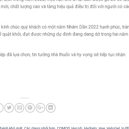
ới, chất lượng cao và tăng hiệu quả điều trị đối với người có cá
kính chúc quý khách có một năm Nhâm Dần 2022 hạnh phúc, trà
 quật khởi, đạt được những dự định đang dang dở trong hai năm
ệp đã lựa chọn, tin tưởng nhà thuốc và hy vọng sẽ tiếp tục nhận
bệnh khô mắt
,
Các dạng phối hợp
,
COMOD
,
Hycob
,
Hydrelo
,
Hye
,
HyloGel
,
lọ P