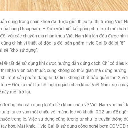
uản dùng trong nhãn khoa đã được giới thiệu tại thị trường Việt 
ủa hãng Ursapharm – Đức với thiết kế giống như lọ xịt mũi hơn 
 đối với các chuyên gia nhãn khoa Việt Nam khi lần đầu được nhìn
cũng chính vì thiết kế độc lạ đó, sản phẩm Hylo Gel ® đã bị “ế”
ại sẽ “khó sử dụng”.
Gel ® rất dễ sử dụng khi được hướng dẫn đúng cách. Chỉ có điều k
thì nhân viên bán thuốc cũng không có thời gian mà đứng hướng
khi một sản phẩm dạng lọ đa liều không chất bảo quản thứ 2 với
ten – Đức ra mắt tại hội nghị ngành nhãn khoa Việt Nam, sự chú 
 này mới trở lại.
ở đường cho các dạng lọ đa liều khác nhập về Việt Nam với thiết 
nhưng lại có van một chiều với màng lọc vô khuẩn 0.22 µm để ngăn
thuốc trong lọ. Việc sử dụng cũng tương tự như lọ truyền thống d
nh tay hơn. Mặt khác, Hylo Gel ® sử dụng công nghệ bơm COMOD 