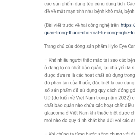
các sản phẩm dạng tép cùng dung tích. Các
đề về mắt mạn tính như bệnh khô mắt, bệnh 
(Bài viết trước về hai công nghệ trên:
https:
quan-trong-thuoc-nho-mat-tu-cong-nghe-
Trang chủ của dòng sản phẩm Hylo Eye Ca
– Khá nhiều người thắc mắc tại sao các bệ
ở dạng lọ có chất bảo quản, lại chủ yếu là 
được đưa ra là các hoạt chất sử dụng trong
độ phân tán của thuốc, đặc biệt là các dạng
số sản phẩm đã sử dụng quy cách đóng gói 
UD (dự kiến về Việt Nam trong năm 2022) c
chất bảo quản nào chứa các hoạt chất điều tr
glaucoma ở Việt Nam khi thuốc biệt dược chấ
mới nào do quy định khắt khe đối với các 
– Khi chúng ta từng bước sống chung với đạ