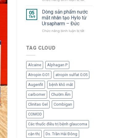
Lưu
“Bom
ý
tấn”
Dòng sản phẩm nước
05
khi
trong
Th9
mắt nhân tạo Hylo từ
dùng
hàng
Ursapharm – Đức
dạng
ngũ
ở
Chức năng bình luận bị tắt
lọ
nước
Dòng
đa
mắt
sản
liều
nhân
phẩm
không
TAG CLOUD
tạo
nước
chất
đã
mắt
bảo
trở
nhân
quản
lại
Alcaine
Alphagan P
tạo
Hylo
Atropin 0.01
atropin sulfat 0.05
từ
Ursapharm
Augenfit
bệnh khô mắt
–
Đức
carbomer
Chườm Ấm
Clinitas Gel
Combigan
COMOD
Các thuốc điều trị bệnh glaucoma
cận thị
Ds. Trần Hải Đông