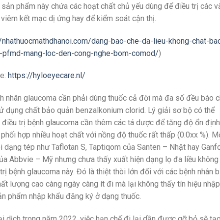
 sản phẩm này chứa các hoạt chất chủ yếu dùng để điều trị các v
viêm kết mạc dị ứng hay để kiểm soát cận thị.
//nhathuocmathdhanoi.com/dang-bao-che-da-lieu-khong-chat-ba
lo-pfmd-mang-loc-den-cong-nghe-bom-comod/
)
re:
https://hyloeyecare.nl/
nh nhân glaucoma cần phải dùng thuốc cả đời mà đa số đều bào 
sử dụng chất bảo quản benzalkonium clorid. Lý giải sơ bộ có thể
 điều trị bệnh glaucoma cần thêm các tá dược để tăng độ ổn định
 phối hợp nhiều hoạt chất với nồng độ thuốc rất thấp (0.0xx %). M
dạng tép như Taflotan S, Taptiqom của Santen – Nhật hay Ganfo
ủa Abbvie – Mỹ nhưng chưa thấy xuất hiện dạng lọ đa liều không
ị bệnh glaucoma này. Đó là thiệt thòi lớn đối với các bệnh nhân b
t lượng cao càng ngày càng ít đi mà lại không thấy tín hiệu nhập
sản phẩm nhập khẩu đăng ký ở dạng thuốc.
i dịch trong năm 2022, việc hạn chế đi lại dần được gỡ bỏ sẽ tạ