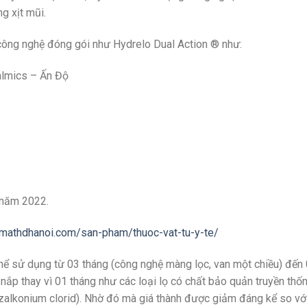
g xịt mũi.
công nghệ đóng gói như Hydrelo Dual Action ® như:
almics – Ấn Độ
 năm 2022.
cmathdhanoi.com/san-pham/thuoc-vat-tu-y-te/
 thể sử dụng từ 03 tháng (công nghệ màng lọc, van một chiều) đến
p thay vì 01 tháng như các loại lọ có chất bảo quản truyền thố
alkonium clorid). Nhờ đó mà giá thành được giảm đáng kể so vớ