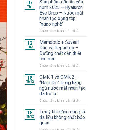
Sản phẩm dấu ấn của
07
Th1
năm 2025 – Hyaluron
Eye Drop – Nước mắt
nhân tạo dạng tép
“ngạo nghễ”
ở
Chức năng bình luận bị tắt
Sản
phẩm
Memoptic + Suveal
12
dấu
Th2
Duo và Repadrop –
ấn
Dưỡng chất cần thiết
của
cho mắt
năm
2025
ở
Chức năng bình luận bị tắt
–
Memoptic
Hyaluron
+
OMK 1 và OMK 2 –
18
Eye
Suveal
Th12
“Bom tấn” trong hàng
Drop
Duo
ngũ nước mắt nhân tạo
–
và
đã trở lại
Nước
Repadrop
mắt
–
ở
Chức năng bình luận bị tắt
nhân
Dưỡng
OMK
tạo
chất
1
Lưu ý khi dùng dạng lọ
18
dạng
cần
và
Th12
đa liều không chất bảo
tép
thiết
OMK
quản
“ngạo
cho
2
nghễ”
mắt
ở
Chức năng bình luận bị tắt
–