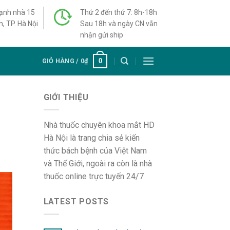
cạnh nhà 15
Thứ 2 đến thứ 7: 8h-18h
h, TP. Hà Nội
Sau 18h và ngày CN vẫn
nhận gửi ship
0
GIỎ HÀNG /
0
₫
GIỚI THIỆU
Nhà thuốc chuyên khoa mắt HD
Hà Nội là trang chia sẻ kiến
thức bách bệnh của Việt Nam
và Thế Giới, ngoài ra còn là nhà
thuốc online trực tuyến 24/7
LATEST POSTS