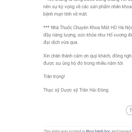
nên sự kỳ vọng về các sản phẩm nhãn khoa m
bệnh mạn tính về mắt.
*** Nhà Thuốc Chuyên Khoa Mắt HD Hà Nội 
đầy năng lượng, sức khỏe như Hổ vương để
đại dịch vừa qua.
Xin chân thành cảm ơn quý khách, đồng nghi
được sự ủng hộ đó trong nhiều năm tới.
Trân trọng!
Thạc sỹ Dược sỹ Trần Hải Đông
This entry was posted in
Blog bệnh học
and tagged