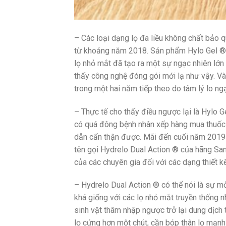
– Các loại dạng lọ đa liều không chất bảo q
từ khoảng năm 2018. Sản phẩm Hylo Gel ® c
lọ nhỏ mắt đã tạo ra một sự ngạc nhiên lớn
thấy công nghệ đóng gói mới lạ như vậy. Và 
trong một hai năm tiếp theo do tâm lý lo ng
– Thực tế cho thấy điều ngược lại là Hylo 
có quá đông bệnh nhân xếp hàng mua thuốc 
dẫn cẩn thận được. Mãi đến cuối năm 2019 
tên gọi Hydrelo Dual Action ® của hãng San
của các chuyên gia đối với các dạng thiết kế
– Hydrelo Dual Action ® có thể nói là sự m
khá giống với các lọ nhỏ mắt truyền thống 
sinh vật thâm nhập ngược trở lại dung dịch 
lọ cứng hơn một chút, cần bóp thân lọ mạ