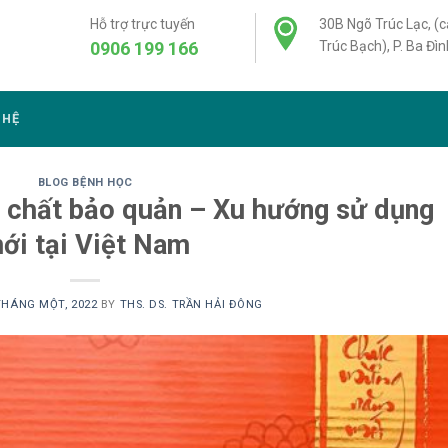
Hỗ trợ trực tuyến
30B Ngõ Trúc Lạc, (
0906 199 166
Trúc Bạch), P. Ba Đìn
 HỆ
BLOG BỆNH HỌC
g chất bảo quản – Xu hướng sử dụng
ới tại Việt Nam
THÁNG MỘT, 2022
BY
THS. DS. TRẦN HẢI ĐÔNG