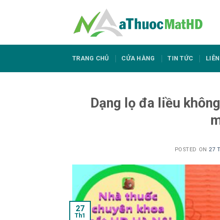
Skip
to
content
TRANG CHỦ
CỬA HÀNG
TIN TỨC
LIÊN
Dạng lọ đa liều khôn
m
POSTED ON
27 
27
Th1