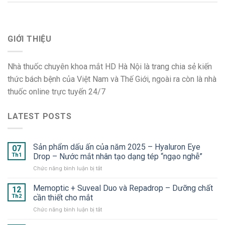
GIỚI THIỆU
Nhà thuốc chuyên khoa mắt HD Hà Nội là trang chia sẻ kiến
thức bách bệnh của Việt Nam và Thế Giới, ngoài ra còn là nhà
thuốc online trực tuyến 24/7
LATEST POSTS
Sản phẩm dấu ấn của năm 2025 – Hyaluron Eye
07
Th1
Drop – Nước mắt nhân tạo dạng tép “ngạo nghễ”
ở
Chức năng bình luận bị tắt
Sản
phẩm
Memoptic + Suveal Duo và Repadrop – Dưỡng chất
12
dấu
Th2
cần thiết cho mắt
ấn
ở
Chức năng bình luận bị tắt
của
Memoptic
năm