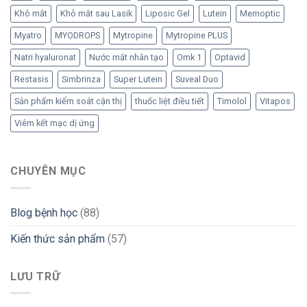
Khô mắt
Khô mắt sau Lasik
Liposic Gel
Lutein
Memoptic
Myatro
MYODROPS
Mytropine
Mytropine PLUS
Natri hyaluronat
Nước mắt nhân tạo
Omk 1
Optavid
Restasis
Simbrinza
Super Lutein
Suveal Duo
Sản phẩm kiểm soát cận thị
thuốc liệt điều tiết
Timolol
Vitapos
Viêm kết mạc dị ứng
CHUYÊN MỤC
Blog bệnh học
(88)
Kiến thức sản phẩm
(57)
LƯU TRỮ