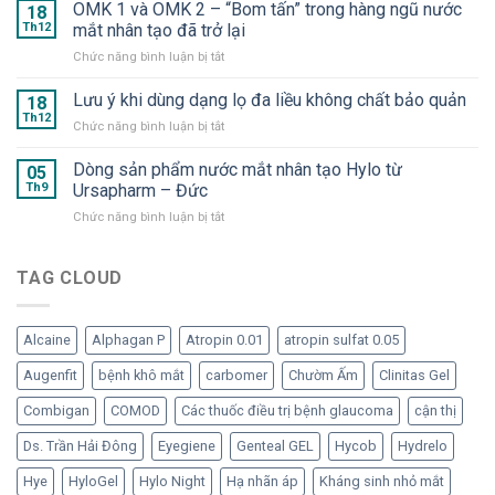
+
OMK 1 và OMK 2 – “Bom tấn” trong hàng ngũ nước
2025
18
Suveal
–
Th12
mắt nhân tạo đã trở lại
Duo
Hyaluron
ở
Chức năng bình luận bị tắt
và
Eye
OMK
Repadrop
Drop
1
Lưu ý khi dùng dạng lọ đa liều không chất bảo quản
–
18
–
và
Dưỡng
Th12
Nước
ở
Chức năng bình luận bị tắt
OMK
chất
mắt
Lưu
2
cần
nhân
ý
Dòng sản phẩm nước mắt nhân tạo Hylo từ
–
05
thiết
tạo
khi
Th9
Ursapharm – Đức
“Bom
cho
dạng
dùng
tấn”
mắt
tép
ở
Chức năng bình luận bị tắt
dạng
trong
“ngạo
Dòng
lọ
hàng
nghễ”
sản
đa
ngũ
phẩm
TAG CLOUD
liều
nước
nước
không
mắt
mắt
chất
nhân
nhân
bảo
tạo
Alcaine
Alphagan P
Atropin 0.01
atropin sulfat 0.05
tạo
quản
đã
Hylo
Augenfit
bệnh khô mắt
carbomer
Chườm Ấm
Clinitas Gel
trở
từ
lại
Ursapharm
Combigan
COMOD
Các thuốc điều trị bệnh glaucoma
cận thị
–
Đức
Ds. Trần Hải Đông
Eyegiene
Genteal GEL
Hycob
Hydrelo
Hye
HyloGel
Hylo Night
Hạ nhãn áp
Kháng sinh nhỏ mắt