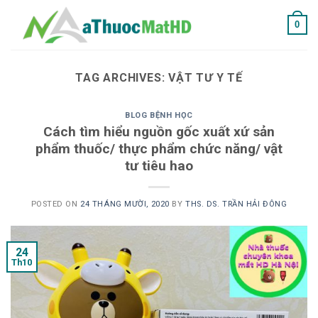
Skip
0
to
content
TAG ARCHIVES:
VẬT TƯ Y TẾ
BLOG BỆNH HỌC
Cách tìm hiểu nguồn gốc xuất xứ sản
phẩm thuốc/ thực phẩm chức năng/ vật
tư tiêu hao
POSTED ON
24 THÁNG MƯỜI, 2020
BY
THS. DS. TRẦN HẢI ĐÔNG
24
Th10