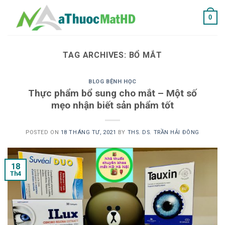
Skip
0
to
content
TAG ARCHIVES:
BỔ MẮT
BLOG BỆNH HỌC
Thực phẩm bổ sung cho mắt – Một số
mẹo nhận biết sản phẩm tốt
POSTED ON
18 THÁNG TƯ, 2021
BY
THS. DS. TRẦN HẢI ĐÔNG
18
Th4