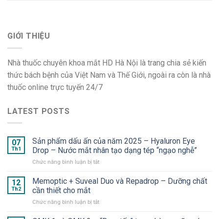
GIỚI THIỆU
Nhà thuốc chuyên khoa mắt HD Hà Nội là trang chia sẻ kiến
thức bách bệnh của Việt Nam và Thế Giới, ngoài ra còn là nhà
thuốc online trực tuyến 24/7
LATEST POSTS
Sản phẩm dấu ấn của năm 2025 – Hyaluron Eye
07
Th1
Drop – Nước mắt nhân tạo dạng tép “ngạo nghễ”
ở
Chức năng bình luận bị tắt
Sản
phẩm
Memoptic + Suveal Duo và Repadrop – Dưỡng chất
12
dấu
Th2
cần thiết cho mắt
ấn
ở
Chức năng bình luận bị tắt
của
Memoptic
năm
+