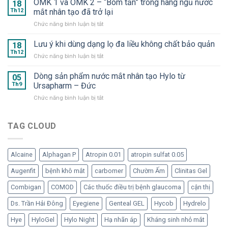
OMK 1 và OMK 2 – “Bom tấn” trong hàng ngũ nước
2025
18
Suveal
–
Th12
mắt nhân tạo đã trở lại
Duo
Hyaluron
ở
Chức năng bình luận bị tắt
và
Eye
OMK
Repadrop
Drop
1
Lưu ý khi dùng dạng lọ đa liều không chất bảo quản
–
18
–
và
Dưỡng
Th12
Nước
ở
Chức năng bình luận bị tắt
OMK
chất
mắt
Lưu
2
cần
nhân
ý
Dòng sản phẩm nước mắt nhân tạo Hylo từ
–
05
thiết
tạo
khi
Th9
Ursapharm – Đức
“Bom
cho
dạng
dùng
tấn”
mắt
tép
ở
Chức năng bình luận bị tắt
dạng
trong
“ngạo
Dòng
lọ
hàng
nghễ”
sản
đa
ngũ
phẩm
TAG CLOUD
liều
nước
nước
không
mắt
mắt
chất
nhân
nhân
bảo
tạo
Alcaine
Alphagan P
Atropin 0.01
atropin sulfat 0.05
tạo
quản
đã
Hylo
Augenfit
bệnh khô mắt
carbomer
Chườm Ấm
Clinitas Gel
trở
từ
lại
Ursapharm
Combigan
COMOD
Các thuốc điều trị bệnh glaucoma
cận thị
–
Đức
Ds. Trần Hải Đông
Eyegiene
Genteal GEL
Hycob
Hydrelo
Hye
HyloGel
Hylo Night
Hạ nhãn áp
Kháng sinh nhỏ mắt