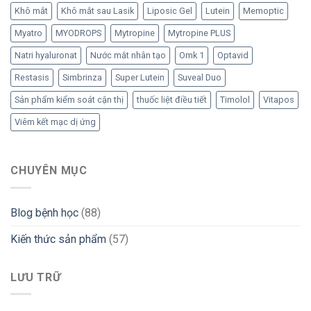
Khô mắt
Khô mắt sau Lasik
Liposic Gel
Lutein
Memoptic
Myatro
MYODROPS
Mytropine
Mytropine PLUS
Natri hyaluronat
Nước mắt nhân tạo
Omk 1
Optavid
Restasis
Simbrinza
Super Lutein
Suveal Duo
Sản phẩm kiểm soát cận thị
thuốc liệt điều tiết
Timolol
Vitapos
Viêm kết mạc dị ứng
CHUYÊN MỤC
Blog bệnh học
(88)
Kiến thức sản phẩm
(57)
LƯU TRỮ