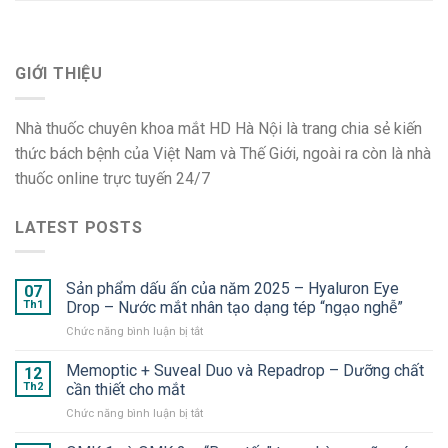
GIỚI THIỆU
Nhà thuốc chuyên khoa mắt HD Hà Nội là trang chia sẻ kiến
thức bách bệnh của Việt Nam và Thế Giới, ngoài ra còn là nhà
thuốc online trực tuyến 24/7
LATEST POSTS
Sản phẩm dấu ấn của năm 2025 – Hyaluron Eye
07
Th1
Drop – Nước mắt nhân tạo dạng tép “ngạo nghễ”
ở
Chức năng bình luận bị tắt
Sản
phẩm
Memoptic + Suveal Duo và Repadrop – Dưỡng chất
12
dấu
Th2
cần thiết cho mắt
ấn
ở
Chức năng bình luận bị tắt
của
Memoptic
năm
+