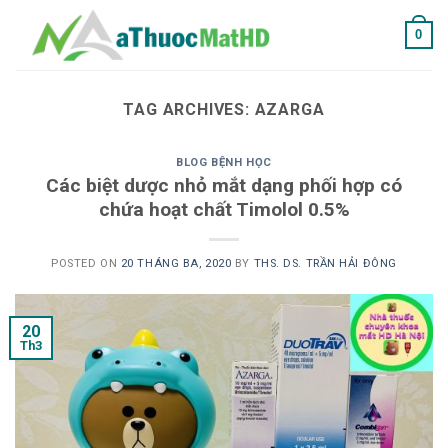
Skip
0
to
content
TAG ARCHIVES:
AZARGA
BLOG BỆNH HỌC
Các biệt dược nhỏ mắt dạng phối hợp có
chứa hoạt chất Timolol 0.5%
POSTED ON
20 THÁNG BA, 2020
BY
THS. DS. TRẦN HẢI ĐÔNG
20
Th3