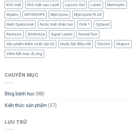
Khô mắt
Khô mắt sau Lasik
Liposic Gel
Lutein
Memoptic
Myatro
MYODROPS
Mytropine
Mytropine PLUS
Natri hyaluronat
Nước mắt nhân tạo
Omk 1
Optavid
Restasis
Simbrinza
Super Lutein
Suveal Duo
Sản phẩm kiểm soát cận thị
thuốc liệt điều tiết
Timolol
Vitapos
Viêm kết mạc dị ứng
CHUYÊN MỤC
Blog bệnh học
(88)
Kiến thức sản phẩm
(57)
LƯU TRỮ