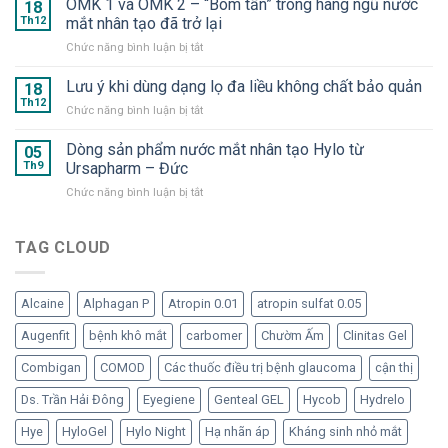
OMK 1 và OMK 2 – “Bom tấn” trong hàng ngũ nước
2025
18
Suveal
–
Th12
mắt nhân tạo đã trở lại
Duo
Hyaluron
ở
Chức năng bình luận bị tắt
và
Eye
OMK
Repadrop
Drop
1
Lưu ý khi dùng dạng lọ đa liều không chất bảo quản
–
18
–
và
Dưỡng
Th12
Nước
ở
Chức năng bình luận bị tắt
OMK
chất
mắt
Lưu
2
cần
nhân
ý
Dòng sản phẩm nước mắt nhân tạo Hylo từ
–
05
thiết
tạo
khi
Th9
Ursapharm – Đức
“Bom
cho
dạng
dùng
tấn”
mắt
tép
ở
Chức năng bình luận bị tắt
dạng
trong
“ngạo
Dòng
lọ
hàng
nghễ”
sản
đa
ngũ
phẩm
TAG CLOUD
liều
nước
nước
không
mắt
mắt
chất
nhân
nhân
bảo
tạo
Alcaine
Alphagan P
Atropin 0.01
atropin sulfat 0.05
tạo
quản
đã
Hylo
Augenfit
bệnh khô mắt
carbomer
Chườm Ấm
Clinitas Gel
trở
từ
lại
Ursapharm
Combigan
COMOD
Các thuốc điều trị bệnh glaucoma
cận thị
–
Đức
Ds. Trần Hải Đông
Eyegiene
Genteal GEL
Hycob
Hydrelo
Hye
HyloGel
Hylo Night
Hạ nhãn áp
Kháng sinh nhỏ mắt