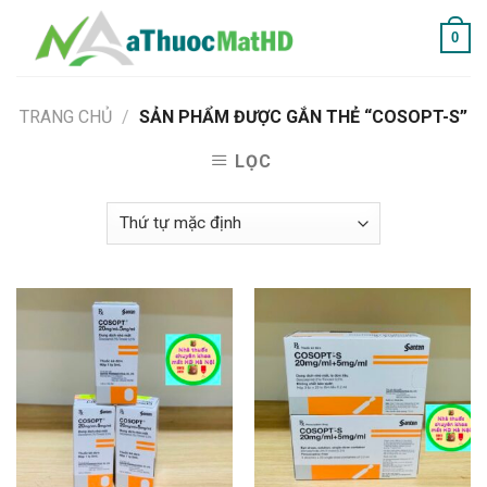
Skip
0
to
content
TRANG CHỦ
/
SẢN PHẨM ĐƯỢC GẮN THẺ “COSOPT-S”
LỌC