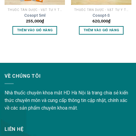
THUỐC TÂN DƯỢC - VẬT TƯ Y TẾ MẮT
THUỐC TÂN DƯỢC - VẬT TƯ Y TẾ MẮT
Cosopt 5ml
Cosopt-S
255,000
₫
620,000
₫
THÊM VÀO GIỎ HÀNG
THÊM VÀO GIỎ HÀNG
lovemama.vn/hoi-dap
VỀ CHÚNG TÔI
Nhà thuốc chuyên khoa mắt HD Hà Nội là trang chia sẻ kiến
thức chuyên môn và cung cấp thông tin cập nhật, chính xác
về các sản phẩm chuyên khoa mắt.
LIÊN HỆ