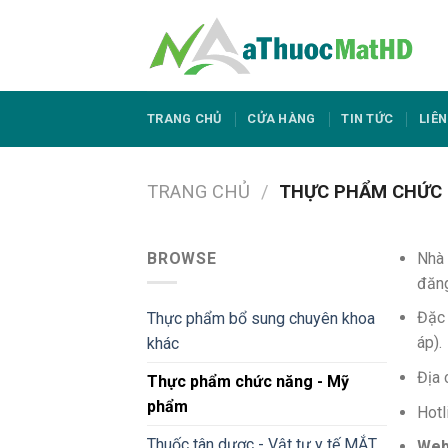
Skip
to
content
TRANG CHỦ
CỬA HÀNG
TIN TỨC
LIÊN
TRANG CHỦ
/
THỰC PHẨM CHỨC 
BROWSE
Nhà 
đăng
Đặc 
Thực phẩm bổ sung chuyên khoa
áp).
khác
Địa 
Thực phẩm chức năng - Mỹ
phẩm
Hotl
Thuốc tân dược - Vật tư y tế MẮT
Web