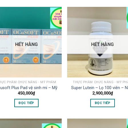
HẾT HÀNG
HẾT HÀNG
HỰC PHẨM CHỨC NĂNG - MỸ PHẨM
THỰC PHẨM CHỨC NĂNG - MỸ P
usoft Plus Pad vệ sinh mi – Mỹ
Super Lutein – Lọ 100 viên – 
450,000
₫
2,900,000
₫
ĐỌC TIẾP
ĐỌC TIẾP