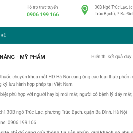
Hỗ trợ trực tuyến
30B Ngõ Trúc Lạc, (
0906 199 166
Trúc Bạch), P. Ba Đìn
 HỆ
Hiển thị kết quả duy
NĂNG - MỸ PHẨM
thuốc chuyên khoa mắt HD Hà Nội cung ứng các loại thực phẩm 
 ký lưu hành hợp pháp tại Việt Nam.
biệt phù hợp với người hay bị mỏi mắt, người có bệnh lý đáy mắt
chỉ: 30B ngõ Trúc Lạc, phường Trúc Bạch, quận Ba Đình, Hà Nội
ine: 0906.199.166
site chỉ để cung cấp thông tin sản phẩm, quý khách có nhu 