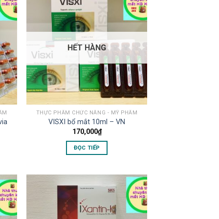
HẾT HÀNG
HẨM
THỰC PHẨM CHỨC NĂNG - MỸ PHẨM
via
VISXI bổ mắt 10ml – VN
170,000
₫
ĐỌC TIẾP