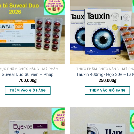
HỰC PHẨM CHỨC NĂNG - MỸ PHẨM
THỰC PHẨM CHỨC NĂNG - MỸ P
Suveal Duo 30 viên – Pháp
Tauxin 400mg- Hộp 30v – Lat
700,000
₫
250,000
₫
THÊM VÀO GIỎ HÀNG
THÊM VÀO GIỎ HÀNG