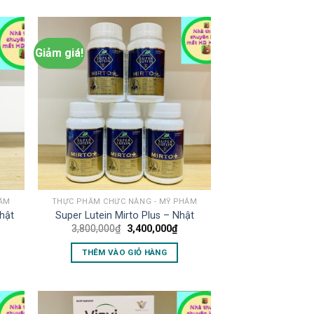
Giảm giá!
HẨM
THỰC PHẨM CHỨC NĂNG - MỸ PHẨM
Nhật
Super Lutein Mirto Plus – Nhật
3,800,000
₫
3,400,000
₫
THÊM VÀO GIỎ HÀNG