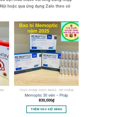
Nội hoặc qua ứng dụng Zalo theo số
HẨM
THỰC PHẨM CHỨC NĂNG - MỸ PHẨM
Memoptic 30 viên – Pháp
830,000
₫
THÊM VÀO GIỎ HÀNG