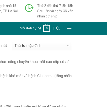
cạnh nhà 15
Thứ 2 đến thứ 7: 8h-18h
h, TP. Hà Nội
Sau 18h và ngày CN vẫn
nhận gửi ship
0
GIỎ HÀNG /
0
₫
 nhất
chức năng chuyên khoa mắt cao cấp có số
, bệnh khô mắt và bệnh Glaucoma (tăng nhãn
cầu đặt mua thuốc vui lòng đăng nhập