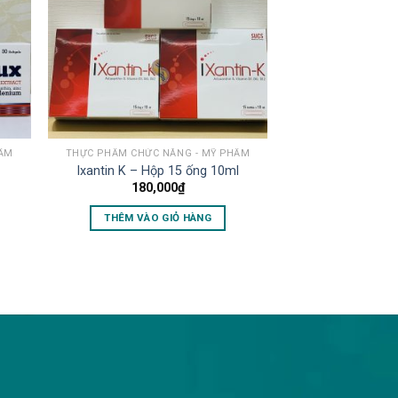
HẨM
THỰC PHẨM CHỨC NĂNG - MỸ PHẨM
Ixantin K – Hộp 15 ống 10ml
180,000
₫
THÊM VÀO GIỎ HÀNG