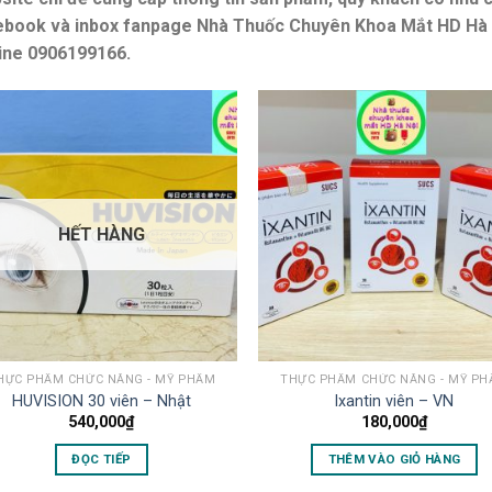
ebook và inbox fanpage Nhà Thuốc Chuyên Khoa Mắt HD Hà 
line 0906199166.
HẾT HÀNG
HỰC PHẨM CHỨC NĂNG - MỸ PHẨM
THỰC PHẨM CHỨC NĂNG - MỸ P
HUVISION 30 viên – Nhật
Ixantin viên – VN
540,000
₫
180,000
₫
ĐỌC TIẾP
THÊM VÀO GIỎ HÀNG