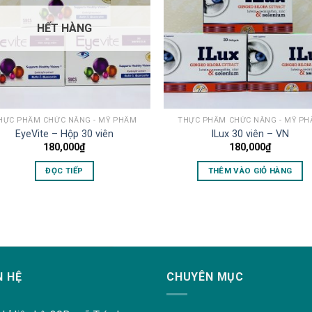
HẾT HÀNG
HỰC PHẨM CHỨC NĂNG - MỸ PHẨM
THỰC PHẨM CHỨC NĂNG - MỸ P
EyeVite – Hộp 30 viên
ILux 30 viên – VN
180,000
₫
180,000
₫
ĐỌC TIẾP
THÊM VÀO GIỎ HÀNG
N HỆ
CHUYÊN MỤC