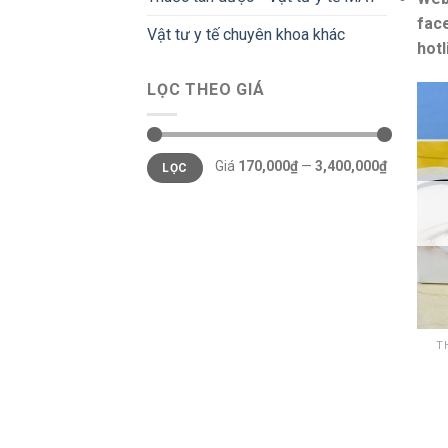
fac
Vật tư y tế chuyên khoa khác
hot
LỌC THEO GIÁ
Giá
Giá
Giá
170,000₫
—
3,400,000₫
LỌC
thấp
cao
nhất
nhất
T