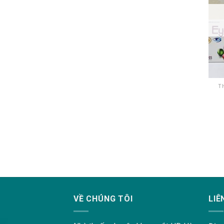
T
lovemama.vn/hoi-dap
VỀ CHÚNG TÔI
LIÊ