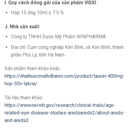
I. Quy cách đóng gói của sản phẩm VISXI :
Hộp 15 ống 10ml ± 7.5 %
J. Nhà sản xuất:
Công ty TNHH Dược Mỹ Phẩm WINPHARMA
Địa chỉ: Cụm công nghiệp Kim Bình, xã Kim Bình, thành
phần Phủ Lý, tỉnh Hà Nam.
Sản phẩm tham khảo khác:
https://nhathuocmathdhanoi.com/product/tauxin-400mg-
hop-30v-latvia/
Tài liệu tham khảo:
https://www.nei.nih.gov/research/clinical-trials/age-
related-eye-disease-studies-aredsareds2/about-areds-
and-areds2