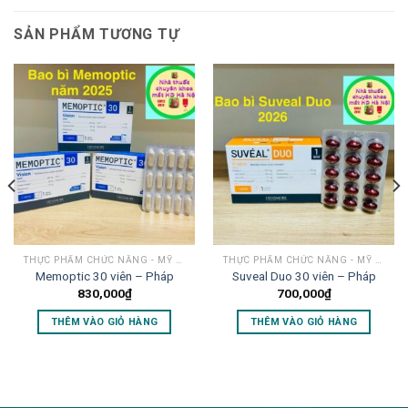
SẢN PHẨM TƯƠNG TỰ
THỰC PHẨM CHỨC NĂNG - MỸ PHẨM
THỰC PHẨM CHỨC NĂNG - MỸ PHẨM
Memoptic 30 viên – Pháp
Suveal Duo 30 viên – Pháp
830,000
₫
700,000
₫
THÊM VÀO GIỎ HÀNG
THÊM VÀO GIỎ HÀNG
lovemama.vn/hoi-dap