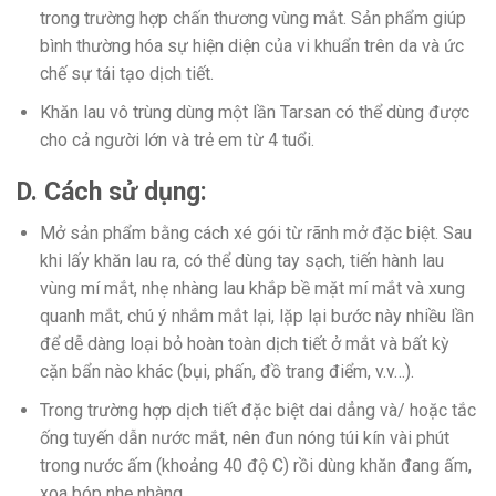
trong trường hợp chấn thương vùng mắt. Sản phẩm giúp
bình thường hóa sự hiện diện của vi khuẩn trên da và ức
chế sự tái tạo dịch tiết.
Khăn lau vô trùng dùng một lần Tarsan có thể dùng được
cho cả người lớn và trẻ em từ 4 tuổi.
D. Cách sử dụng:
Mở sản phẩm bằng cách xé gói từ rãnh mở đặc biệt. Sau
khi lấy khăn lau ra, có thể dùng tay sạch, tiến hành lau
vùng mí mắt, nhẹ nhàng lau khắp bề mặt mí mắt và xung
quanh mắt, chú ý nhắm mắt lại, lặp lại bước này nhiều lần
để dễ dàng loại bỏ hoàn toàn dịch tiết ở mắt và bất kỳ
cặn bẩn nào khác (bụi, phấn, đồ trang điểm, v.v…).
Trong trường hợp dịch tiết đặc biệt dai dẳng và/ hoặc tắc
ống tuyến dẫn nước mắt, nên đun nóng túi kín vài phút
trong nước ấm (khoảng 40 độ C) rồi dùng khăn đang ấm,
xoa bóp nhẹ nhàng.