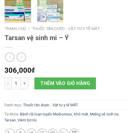
TRANG CHỦ
/
THUỐC TÂN DƯỢC - VẬT TƯ Y TẾ MẮT
Tarsan vệ sinh mi – Ý
306,000
₫
Số lượng
THÊM VÀO GIỎ HÀNG
Danh mục:
Thuốc tân dược - Vật tư y tế MẮT
Từ khóa:
Bệnh rối loạn tuyến Meibomius
,
Khô mắt
,
Miếng vệ sinh mi
,
Tarsan
,
Viêm bờ mi