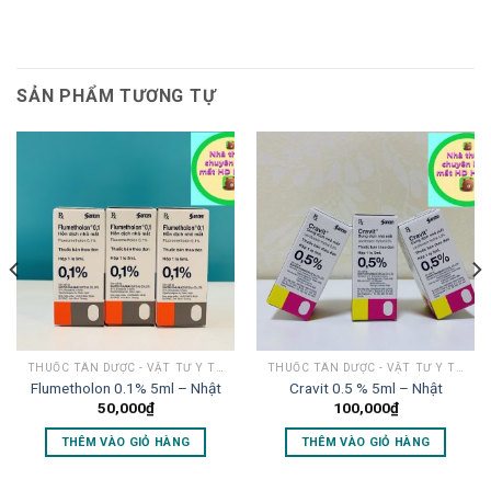
SẢN PHẨM TƯƠNG TỰ
THUỐC TÂN DƯỢC - VẬT TƯ Y TẾ MẮT
THUỐC TÂN DƯỢC - VẬT TƯ Y TẾ MẮT
Flumetholon 0.1% 5ml – Nhật
Cravit 0.5 % 5ml – Nhật
50,000
₫
100,000
₫
THÊM VÀO GIỎ HÀNG
THÊM VÀO GIỎ HÀNG