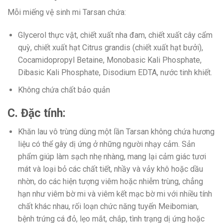
Mỗi miếng vệ sinh mi Tarsan chứa:
Glycerol thực vật, chiết xuất nha đam, chiết xuất cây cẩm
quỳ, chiết xuất hạt Citrus grandis (chiết xuất hạt bưởi),
Cocamidopropyl Betaine, Monobasic Kali Phosphate,
Dibasic Kali Phosphate, Disodium EDTA, nước tinh khiết.
Không chứa chất bảo quản
C. Đặc tính:
Khăn lau vô trùng dùng một lần Tarsan không chứa hương
liệu có thể gây dị ứng ở những người nhạy cảm. Sản
phẩm giúp làm sạch nhẹ nhàng, mang lại cảm giác tươi
mát và loại bỏ các chất tiết, nhầy và vảy khô hoặc dầu
nhờn, do các hiện tượng viêm hoặc nhiễm trùng, chẳng
hạn như viêm bờ mi và viêm kết mạc bờ mi với nhiều tính
chất khác nhau, rối loạn chức năng tuyến Meibomian,
bệnh trứng cá đỏ, lẹo mắt, chắp, tình trạng dị ứng hoặc