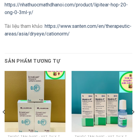
https://nhathuocmathdhanoi.com/product/lipitear-hop-20-
ong-0-3ml-y/
Tài liệu tham khảo:
https://www.santen.com/en/therapeutic-
areas/asia/dryeye/cationorm/
SẢN PHẨM TƯƠNG TỰ
THUỐC TÂN DƯỢC - VẬT TƯ Y TẾ MẮT
THUỐC TÂN DƯỢC - VẬT TƯ Y TẾ MẮT