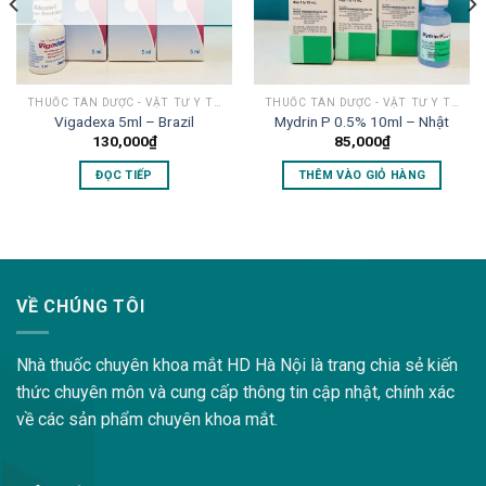
THUỐC TÂN DƯỢC - VẬT TƯ Y TẾ MẮT
THUỐC TÂN DƯỢC - VẬT TƯ Y TẾ MẮT
Vigadexa 5ml – Brazil
Mydrin P 0.5% 10ml – Nhật
130,000
₫
85,000
₫
ĐỌC TIẾP
THÊM VÀO GIỎ HÀNG
lovemama.vn/hoi-dap
VỀ CHÚNG TÔI
Nhà thuốc chuyên khoa mắt HD Hà Nội là trang chia sẻ kiến
thức chuyên môn và cung cấp thông tin cập nhật, chính xác
về các sản phẩm chuyên khoa mắt.