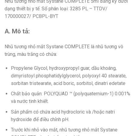
Nhũ tương nhỏ mắt Systane COMPLETE 5ml đăng ký dưới
dạng thiết bị y tế. Số phân loại: 3285 PL – TTDV/
170000027/ PCBPL-BYT
A. Mô tả:
Nhũ tương nhỏ mắt Systane COMPLETE là nhũ tương vô
trùng, màu trắng có chứa:
Propylene Glycol, hydroxypropyl guar, dầu khoáng,
dimyristoyl phosphatidylglycerol, polyoxyl 40 stearate,
sorbitan tristearate, acid boric, sorbitol, dinatri edetate
Chất bảo quản: POLYQUAD ™ (polyquaternium-1) 0.001%
và nước tinh khiết.
Sản phẩm có chứa acid hydrocloric và /hoặc natri
hydroxide để điều chỉnh pH.
Trước khi nhỏ vào mắt, nhũ tương nhỏ mắt Systane