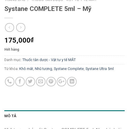
Systane COMPLETE 5ml – Mỹ
175,000
₫
Hết hàng
Danh mục:
Thuốc tân dược - Vật tư y tế MẮT
Từ khóa:
Khô mắt
,
Nhũ tương
,
Systane Complete
,
Systane Ultra 5ml
MÔ TẢ