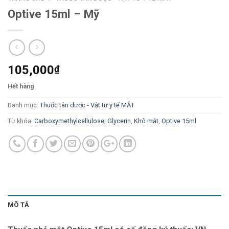
Optive 15ml – Mỹ
105,000
₫
Hết hàng
Danh mục:
Thuốc tân dược - Vật tư y tế MẮT
Từ khóa:
Carboxymethylcellulose
,
Glycerin
,
Khô mắt
,
Optive 15ml
MÔ TẢ