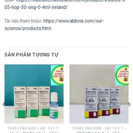
05-hop-30-ong-0-4ml-ireland/
Tài liệu tham khảo:
https://www.abbvie.com/our-
science/products.html
SẢN PHẨM TƯƠNG TỰ
THUỐC TÂN DƯỢC - VẬT TƯ Y TẾ MẮT
THUỐC TÂN DƯỢC - VẬT TƯ Y TẾ MẮT