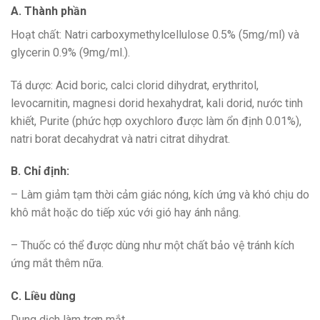
A. Thành phần
Hoạt chất: Natri carboxymethylcellulose 0.5% (5mg/ml) và
glycerin 0.9% (9mg/ml.).
Tá dược: Acid boric, calci clorid dihydrat, erythritol,
levocarnitin, magnesi dorid hexahydrat, kali dorid, nước tinh
khiết, Purite (phức hợp oxychloro được làm ổn định 0.01%),
natri borat decahydrat và natri citrat dihydrat.
B. Chỉ định:
– Làm giảm tạm thời cảm giác nóng, kích ứng và khó chịu do
khô mắt hoặc do tiếp xúc với gió hay ánh nắng.
– Thuốc có thể được dùng như một chất bảo vệ tránh kích
ứng mắt thêm nữa.
C. Liều dùng
Dung dịch làm trơn mắt