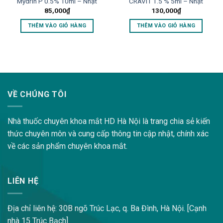
Mydrin P 0.5% 10ml – Nhật
CRAVIT 1.5 % 5ml – Nhật
85,000
₫
130,000
₫
THÊM VÀO GIỎ HÀNG
THÊM VÀO GIỎ HÀNG
lovemama.vn/hoi-dap
VỀ CHÚNG TÔI
Nhà thuốc chuyên khoa mắt HD Hà Nội là trang chia sẻ kiến
thức chuyên môn và cung cấp thông tin cập nhật, chính xác
về các sản phẩm chuyên khoa mắt.
LIÊN HỆ
Địa chỉ liên hệ: 30B ngõ Trúc Lạc, q. Ba Đình, Hà Nội. [Cạnh
nhà 15 Trúc Bạch]