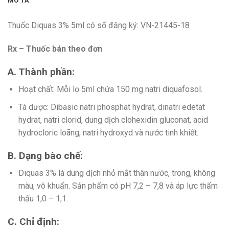
MÔ TẢ
Thuốc Diquas 3% 5ml có số đăng ký: VN-21445-18
Rx – Thuốc bán theo đơn
A. Thành phần:
Hoạt chất: Mỗi lọ 5ml chứa 150 mg natri diquafosol.
Tá dược: Dibasic natri phosphat hydrat, dinatri edetat
hydrat, natri clorid, dung dịch clohexidin gluconat, acid
hydrocloric loãng, natri hydroxyd và nước tinh khiết.
B. Dạng bào chế:
Diquas 3% là dung dịch nhỏ mắt thân nước, trong, không
màu, vô khuẩn. Sản phẩm có pH 7,2 – 7,8 và áp lực thẩm
thấu 1,0 – 1,1.
C. Chỉ định: