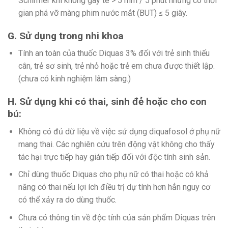
Schirmer khi không gây tê > 5 mm / 5 phút nhưng có thời
gian phá vỡ màng phim nước mắt (BUT) ≤ 5 giây.
G. Sử dụng trong nhi khoa
Tính an toàn của thuốc Diquas 3% đối với trẻ sinh thiếu
cân, trẻ sơ sinh, trẻ nhỏ hoặc trẻ em chưa được thiết lập.
(chưa có kinh nghiệm lâm sàng.)
H. Sử dụng khi có thai, sinh đẻ hoặc cho con
bú:
Không có đủ dữ liệu về việc sử dụng diquafosol ở phụ nữ
mang thai. Các nghiên cứu trên động vật không cho thấy
tác hại trực tiếp hay gián tiếp đối với độc tính sinh sản.
Chỉ dùng thuốc Diquas cho phụ nữ có thai hoặc có khả
năng có thai nếu lợi ích điều trị dự tính hơn hẳn nguy cơ
có thể xảy ra do dùng thuốc.
Chưa có thông tin về độc tính của sản phẩm Diquas trên