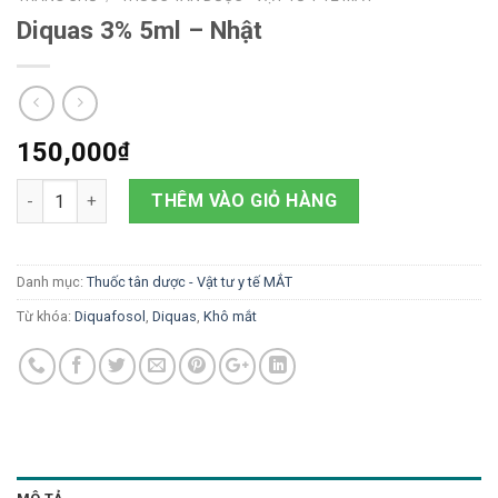
Diquas 3% 5ml – Nhật
150,000
₫
Số lượng
THÊM VÀO GIỎ HÀNG
Danh mục:
Thuốc tân dược - Vật tư y tế MẮT
Từ khóa:
Diquafosol
,
Diquas
,
Khô mắt