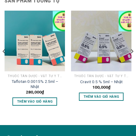
SẢN PHẨM TƯƠNG TỰ
THUỐC TÂN DƯỢC - VẬT TƯ Y TẾ MẮT
THUỐC TÂN DƯỢC - VẬT TƯ Y TẾ MẮT
Taflotan 0.0015% 2.5ml –
Cravit 0.5 % 5ml – Nhật
Nhật
100,000
₫
280,000
₫
THÊM VÀO GIỎ HÀNG
THÊM VÀO GIỎ HÀNG
lovemama.vn/hoi-dap