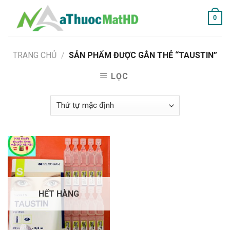
Skip
0
to
content
TRANG CHỦ
/
SẢN PHẨM ĐƯỢC GẮN THẺ “TAUSTIN”
LỌC
HẾT HÀNG