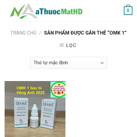
Skip
0
to
content
TRANG CHỦ
/
SẢN PHẨM ĐƯỢC GẮN THẺ “OMK 1”
LỌC