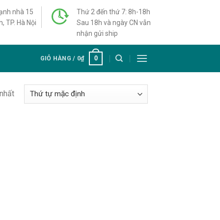
cạnh nhà 15
Thứ 2 đến thứ 7: 8h-18h
h, TP. Hà Nội
Sau 18h và ngày CN vẫn
nhận gửi ship
0
GIỎ HÀNG /
0
₫
 nhất