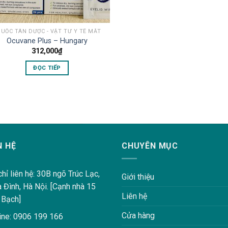
UỐC TÂN DƯỢC - VẬT TƯ Y TẾ MẮT
Ocuvane Plus – Hungary
312,000
₫
ĐỌC TIẾP
N HỆ
CHUYÊN MỤC
chỉ liên hệ: 30B ngõ Trúc Lạc,
Giới thiệu
a Đình, Hà Nội. [Cạnh nhà 15
Liên hệ
 Bạch]
Cửa hàng
ine: 0906 199 166