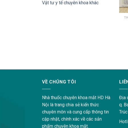
Vật tư y tế chuyên khoa khác
TH
lovemama.vn/hoi-dap
VỀ CHÚNG TÔI
LIÊ
Nhà thuốc chuyên khoa mắt HD Hà
Địa 
Nội là trang chia sẻ kiến thức
q. B
chuyên môn và cung cấp thông tin
Trúc
cập nhật, chính xác về các sản
Hotl
phẩm chuyên khoa mắt.