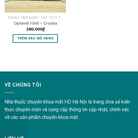
THUỐC TÂN DƯỢC - VẬT TƯ Y TẾ MẮT
Optavid 10ml – Croatia
280,000
₫
THÊM VÀO GIỎ HÀNG
lovemama.vn/hoi-dap
VỀ CHÚNG TÔI
Nhà thuốc chuyên khoa mắt HD Hà Nội là trang chia sẻ kiến
thức chuyên môn và cung cấp thông tin cập nhật, chính xác
về các sản phẩm chuyên khoa mắt.