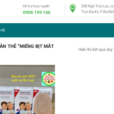
Hỗ trợ trực tuyến
30B Ngõ Trúc Lạc, (
0906 199 166
Trúc Bạch), P. Ba Đìn
 HỆ
N THẺ “MIẾNG BỊT MẮT
Hiển thị kết quả duy