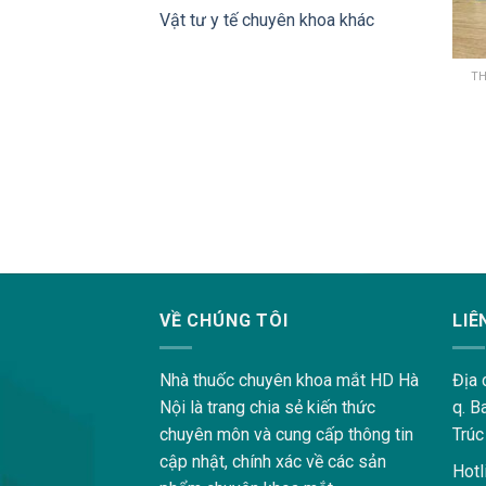
Vật tư y tế chuyên khoa khác
TH
lovemama.vn/hoi-dap
VỀ CHÚNG TÔI
LIÊ
Nhà thuốc chuyên khoa mắt HD Hà
Địa 
Nội là trang chia sẻ kiến thức
q. B
chuyên môn và cung cấp thông tin
Trúc
cập nhật, chính xác về các sản
Hotl