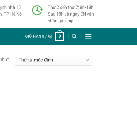
cạnh nhà 15
Thứ 2 đến thứ 7: 8h-18h
h, TP. Hà Nội
Sau 18h và ngày CN vẫn
nhận gửi ship
0
GIỎ HÀNG /
0
₫
 nhất