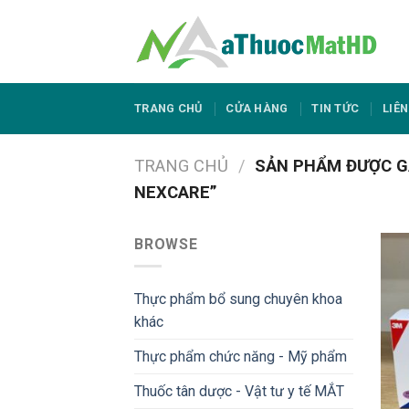
Skip
to
content
TRANG CHỦ
CỬA HÀNG
TIN TỨC
LIÊN
TRANG CHỦ
/
SẢN PHẨM ĐƯỢC GẮ
NEXCARE”
BROWSE
Thực phẩm bổ sung chuyên khoa
khác
Thực phẩm chức năng - Mỹ phẩm
Thuốc tân dược - Vật tư y tế MẮT