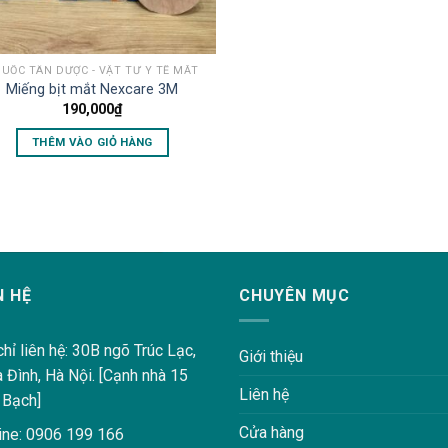
UỐC TÂN DƯỢC - VẬT TƯ Y TẾ MẮT
Miếng bịt mắt Nexcare 3M
190,000
₫
THÊM VÀO GIỎ HÀNG
N HỆ
CHUYÊN MỤC
chỉ liên hệ: 30B ngõ Trúc Lạc,
Giới thiệu
a Đình, Hà Nội. [Cạnh nhà 15
Liên hệ
 Bạch]
Cửa hàng
ine: 0906 199 166