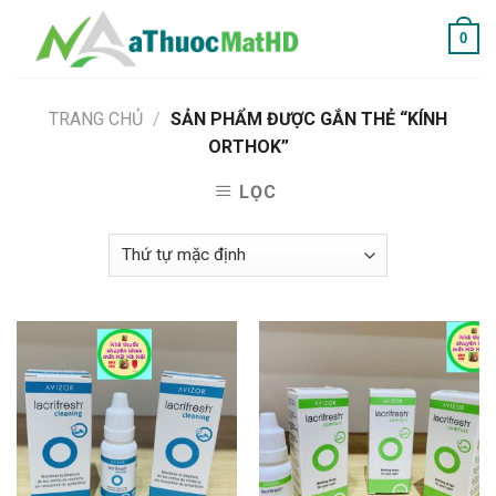
Skip
0
to
content
TRANG CHỦ
/
SẢN PHẨM ĐƯỢC GẮN THẺ “KÍNH
ORTHOK”
LỌC