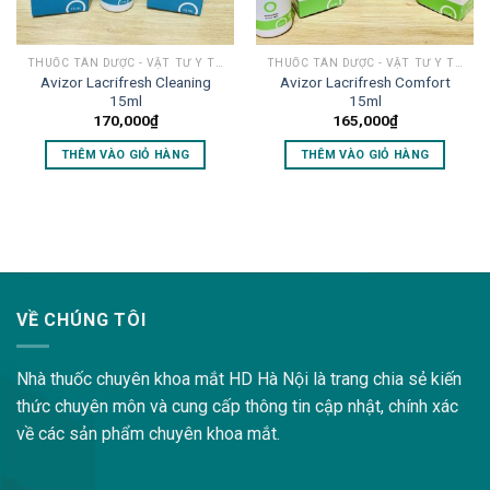
THUỐC TÂN DƯỢC - VẬT TƯ Y TẾ MẮT
THUỐC TÂN DƯỢC - VẬT TƯ Y TẾ MẮT
Avizor Lacrifresh Cleaning
Avizor Lacrifresh Comfort
15ml
15ml
170,000
₫
165,000
₫
THÊM VÀO GIỎ HÀNG
THÊM VÀO GIỎ HÀNG
lovemama.vn/hoi-dap
VỀ CHÚNG TÔI
Nhà thuốc chuyên khoa mắt HD Hà Nội là trang chia sẻ kiến
thức chuyên môn và cung cấp thông tin cập nhật, chính xác
về các sản phẩm chuyên khoa mắt.