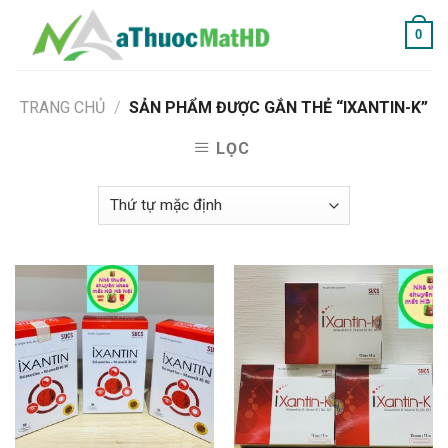
Skip
0
to
content
TRANG CHỦ
/
SẢN PHẨM ĐƯỢC GẮN THẺ “IXANTIN-K”
LỌC