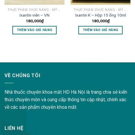
THỰC PHẨM CHỨC NĂNG - MỸ PHẨM
THỰC PHẨM CHỨC NĂNG - MỸ PHẨM
Ixantin viên – VN
Ixantin K – Hộp 15 ống 10ml
180,000
₫
180,000
₫
THÊM VÀO GIỎ HÀNG
THÊM VÀO GIỎ HÀNG
lovemama.vn/hoi-dap
VỀ CHÚNG TÔI
Nhà thuốc chuyên khoa mắt HD Hà Nội là trang chia sẻ kiến
thức chuyên môn và cung cấp thông tin cập nhật, chính xác
về các sản phẩm chuyên khoa mắt.
LIÊN HỆ