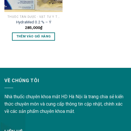
THUỐC TÂN DƯỢC - VẬT TƯ Y TẾ MẮT
HydraMed 0.2 % – Ý
285,000
₫
THÊM VÀO GIỎ HÀNG
lovemama.vn/hoi-dap
VỀ CHÚNG TÔI
Nhà thuốc chuyên khoa mắt HD Hà Nội là trang chia sẻ kiến
thức chuyên môn và cung cấp thông tin cập nhật, chính xác
về các sản phẩm chuyên khoa mắt.