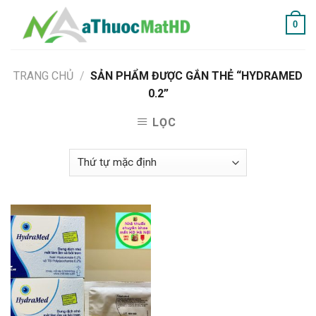
Skip
0
to
content
TRANG CHỦ
/
SẢN PHẨM ĐƯỢC GẮN THẺ “HYDRAMED
0.2”
LỌC