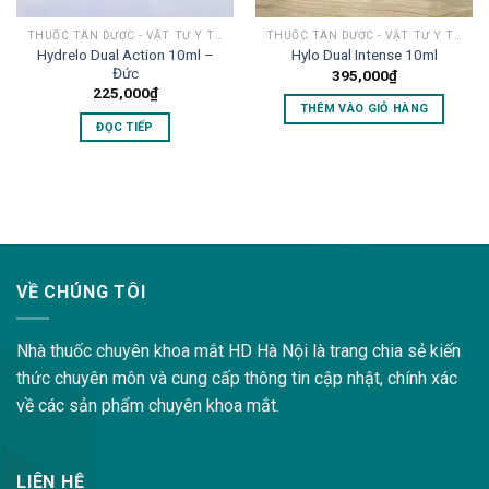
THUỐC TÂN DƯỢC - VẬT TƯ Y TẾ MẮT
THUỐC TÂN DƯỢC - VẬT TƯ Y TẾ MẮT
Hydrelo Dual Action 10ml –
Hylo Dual Intense 10ml
Đức
395,000
₫
225,000
₫
THÊM VÀO GIỎ HÀNG
ĐỌC TIẾP
lovemama.vn/hoi-dap
VỀ CHÚNG TÔI
Nhà thuốc chuyên khoa mắt HD Hà Nội là trang chia sẻ kiến
thức chuyên môn và cung cấp thông tin cập nhật, chính xác
về các sản phẩm chuyên khoa mắt.
LIÊN HỆ