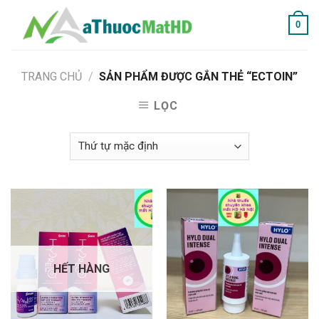
Skip
0
to
content
TRANG CHỦ
/
SẢN PHẨM ĐƯỢC GẮN THẺ “ECTOIN”
LỌC
HẾT HÀNG