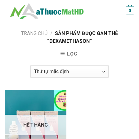
Skip
0
to
content
TRANG CHỦ
/
SẢN PHẨM ĐƯỢC GẮN THẺ
“DEXAMETHASON”
LỌC
HẾT HÀNG