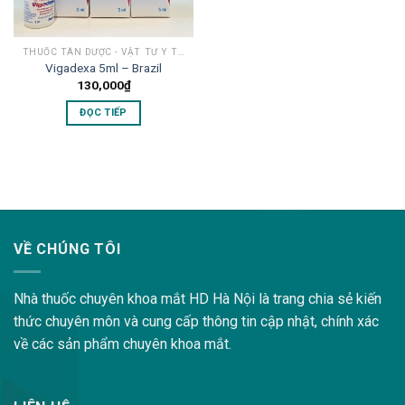
THUỐC TÂN DƯỢC - VẬT TƯ Y TẾ MẮT
Vigadexa 5ml – Brazil
130,000
₫
ĐỌC TIẾP
lovemama.vn/hoi-dap
VỀ CHÚNG TÔI
Nhà thuốc chuyên khoa mắt HD Hà Nội là trang chia sẻ kiến
thức chuyên môn và cung cấp thông tin cập nhật, chính xác
về các sản phẩm chuyên khoa mắt.