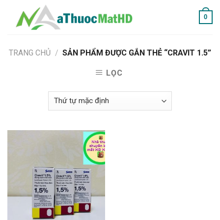
Skip
0
to
content
TRANG CHỦ
/
SẢN PHẨM ĐƯỢC GẮN THẺ “CRAVIT 1.5”
LỌC