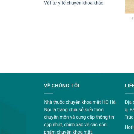
Vật tư y tế chuyên khoa khác
TH
lovemama.vn/hoi-dap
VỀ CHÚNG TÔI
LIÊ
Nhà thuốc chuyên khoa mắt HD Hà
Địa 
Nội là trang chia sẻ kiến thức
q. B
chuyên môn và cung cấp thông tin
Trúc
cập nhật, chính xác về các sản
Hotl
phẩm chuyên khoa mắt.