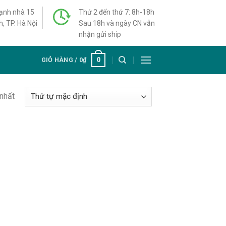
cạnh nhà 15
Thứ 2 đến thứ 7: 8h-18h
h, TP. Hà Nội
Sau 18h và ngày CN vẫn
nhận gửi ship
0
GIỎ HÀNG /
0
₫
 nhất