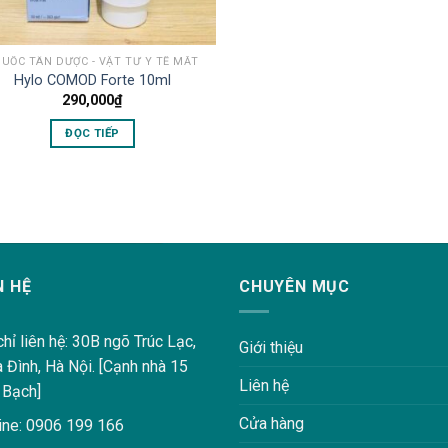
UỐC TÂN DƯỢC - VẬT TƯ Y TẾ MẮT
Hylo COMOD Forte 10ml
290,000
₫
ĐỌC TIẾP
N HỆ
CHUYÊN MỤC
chỉ liên hệ: 30B ngõ Trúc Lạc,
Giới thiệu
a Đình, Hà Nội. [Cạnh nhà 15
Liên hệ
 Bạch]
Cửa hàng
ine: 0906 199 166