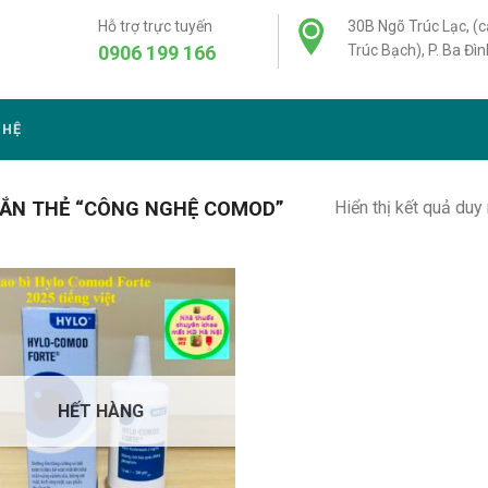
Hỗ trợ trực tuyến
30B Ngõ Trúc Lạc, (
0906 199 166
Trúc Bạch), P. Ba Đìn
 HỆ
Hiển thị kết quả duy
ẮN THẺ “CÔNG NGHỆ COMOD”
HẾT HÀNG