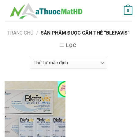
Skip
0
to
content
TRANG CHỦ
/
SẢN PHẨM ĐƯỢC GẮN THẺ “BLEFAVIS”
LỌC