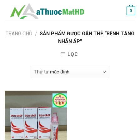
Skip
0
to
content
TRANG CHỦ
/
SẢN PHẨM ĐƯỢC GẮN THẺ “BỆNH TĂNG
NHÃN ÁP”
LỌC