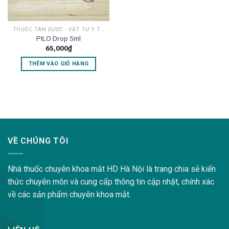
THUỐC TÂN DƯỢC - VẬT TƯ Y TẾ MẮT
PILO Drop 5ml
65,000
₫
THÊM VÀO GIỎ HÀNG
lovemama.vn/hoi-dap
VỀ CHÚNG TÔI
Nhà thuốc chuyên khoa mắt HD Hà Nội là trang chia sẻ kiến
thức chuyên môn và cung cấp thông tin cập nhật, chính xác
về các sản phẩm chuyên khoa mắt.