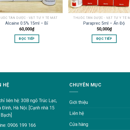
UỐC TÂN DƯỢC - VẬT TƯ Y TẾ MẮT
THUỐC TÂN DƯỢC - VẬT TƯ Y TẾ 
Alcaine 0.5% 15ml – Bỉ
Paraprec 5ml – Ấn Độ
60,000
₫
50,000
₫
ĐỌC TIẾP
ĐỌC TIẾP
N HỆ
CHUYÊN MỤC
chỉ liên hệ: 30B ngõ Trúc Lạc,
Giới thiệu
a Đình, Hà Nội. [Cạnh nhà 15
Liên hệ
 Bạch]
Cửa hàng
ine: 0906 199 166