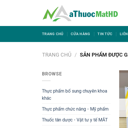
Skip
to
content
TRANG CHỦ
CỬA HÀNG
TIN TỨC
LIÊN
TRANG CHỦ
/
SẢN PHẨM ĐƯỢC GẮ
BROWSE
Thực phẩm bổ sung chuyên khoa
khác
Thực phẩm chức năng - Mỹ phẩm
Thuốc tân dược - Vật tư y tế MẮT