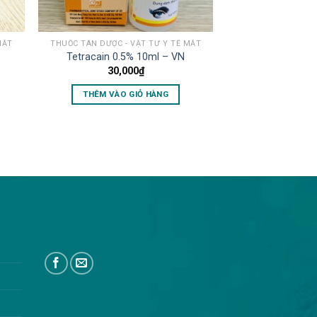
MẮT
THUỐC TÂN DƯỢC - VẬT TƯ Y TẾ MẮT
Tetracain 0.5% 10ml – VN
30,000
₫
THÊM VÀO GIỎ HÀNG