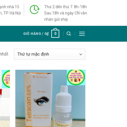
cạnh nhà 15
Thứ 2 đến thứ 7: 8h-18h
h, TP. Hà Nội
Sau 18h và ngày CN vẫn
nhận gửi ship
0
GIỎ HÀNG /
0
₫
 nhất