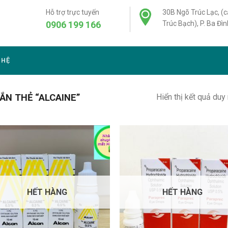
Hỗ trợ trực tuyến
30B Ngõ Trúc Lạc, (
0906 199 166
Trúc Bạch), P. Ba Đìn
 HỆ
Hiển thị kết quả duy
N THẺ “ALCAINE”
HẾT HÀNG
HẾT HÀNG