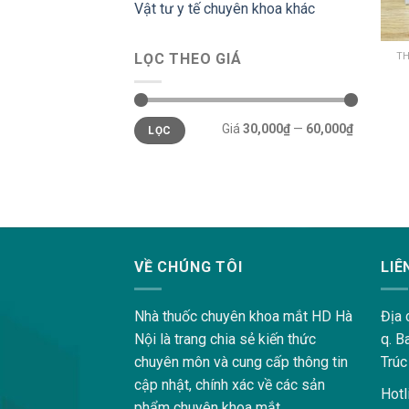
Vật tư y tế chuyên khoa khác
TH
LỌC THEO GIÁ
Giá
Giá
Giá
30,000₫
—
60,000₫
LỌC
thấp
cao
nhất
nhất
lovemama.vn/hoi-dap
VỀ CHÚNG TÔI
LIÊ
Nhà thuốc chuyên khoa mắt HD Hà
Địa 
Nội là trang chia sẻ kiến thức
q. B
chuyên môn và cung cấp thông tin
Trúc
cập nhật, chính xác về các sản
Hotl
phẩm chuyên khoa mắt.